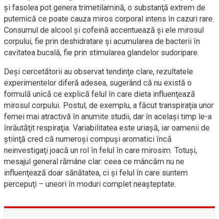
şi fasolea pot genera trimetilamină, o substanţă extrem de
puternică ce poate cauza miros corporal intens în cazuri rare.
Consumul de alcool şi cofeină accentuează şi ele mirosul
corpului, fie prin deshidratare şi acumularea de bacterii în
cavitatea bucală, fie prin stimularea glandelor sudoripare.
Deşi cercetătorii au observat tendinţe clare, rezultatele
experimentelor diferă adesea, sugerând că nu există o
formulă unică ce explică felul în care dieta influenţează
mirosul corpului. Postul, de exemplu, a făcut transpiraţia unor
femei mai atractivă în anumite studii, dar în acelaşi timp le-a
înrăutăţit respiraţia. Variabilitatea este uriaşă, iar oamenii de
ştiinţă cred că numeroşi compuşi aromatici încă
neinvestigaţi joacă un rol în felul în care mirosim. Totuşi,
mesajul general rămâne clar: ceea ce mâncăm nu ne
influenţează doar sănătatea, ci şi felul în care suntem
percepuţi – uneori în moduri complet neaşteptate.