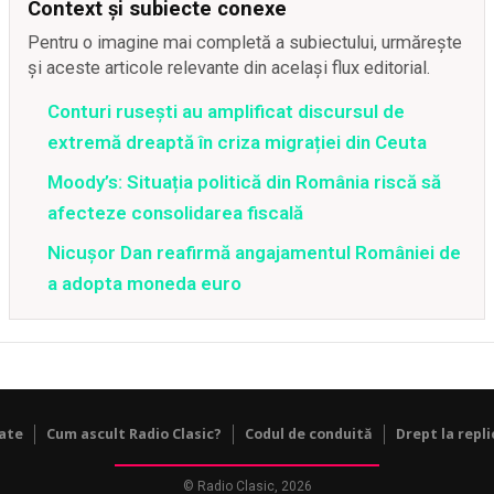
Context și subiecte conexe
Pentru o imagine mai completă a subiectului, urmărește
și aceste articole relevante din același flux editorial.
Conturi rusești au amplificat discursul de
extremă dreaptă în criza migrației din Ceuta
Moody’s: Situația politică din România riscă să
afecteze consolidarea fiscală
Nicușor Dan reafirmă angajamentul României de
a adopta moneda euro
tate
Cum ascult Radio Clasic?
Codul de conduită
Drept la repli
© Radio Clasic, 2026