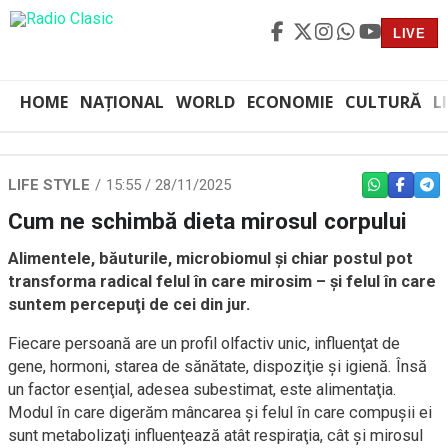
LIVE
HOME
NAȚIONAL
WORLD
ECONOMIE
CULTURĂ
L
LIFE STYLE
15:55 / 28/11/2025
WHATSAPP
FACEBO
TEL
Cum ne schimbă dieta mirosul corpului
Alimentele, băuturile, microbiomul şi chiar postul pot
transforma radical felul în care mirosim – şi felul în care
suntem percepuţi de cei din jur.
Fiecare persoană are un profil olfactiv unic, influenţat de
gene, hormoni, starea de sănătate, dispoziţie şi igienă. Însă
un factor esenţial, adesea subestimat, este alimentaţia.
Modul în care digerăm mâncarea şi felul în care compuşii ei
sunt metabolizaţi influenţează atât respiraţia, cât şi mirosul