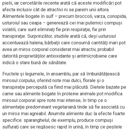
pielii, iar cercetările recente arată că aceste modificări pot
afecta inclusiv cât de atractivi ni se parem unii altora.
Alimentele bogate în sulf – precum broccoli, varza, conopida,
usturoiul sau ceapa – generează cei mai puternici compuşi
volatili, care sunt eliminaţi fie prin respiraţie, fie prin
transpiraţie. Surprinzător, studiile arată că, deşi usturoiul
accentuează halena, bărbaţii care consumă cantităţi mari pot
avea un miros corporal considerat mai atractiv, probabil
datorită proprietăţilor antioxidante şi antimicrobiene care
indică o stare bună de sănătate.
Fructele şi legumele, în ansamblu, par să îmbunătăţească
mirosul corpului, oferind note mai dulci, florale şi o
transpiraţie percepută ca fiind mai plăcută. Dietele bazate pe
carne sau alimente bogate în proteine animale pot modifica
mirosul corporal spre note mai intense, în timp ce o
alimentaţie predominant vegetariană tinde să fie asociată cu
un miros mai agreabil. Anumite alimente duc la efecte foarte
specifice: sparanghelul, de exemplu, produce compuşi
sulfuraţi care se regăsesc rapid în urină, în timp ce peştele