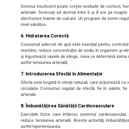
Somnul insuficient poate crește nivelurile de cortizol, ho
arteriale. Încercați să dormiți între 6 și 8 ore pe noapte
electronice înainte de culcare. Un program de somn regulat
nivel sănătos.
6. Hidratarea Corectă
Consumul adecvat de apă este esențial pentru controlul t
rinichilor, reduce concentrația de sodiu în organism și e
și îngustează vasele de sânge, ceea ce determină inima
astfel tensiunea arterială.
7. Introducerea Sfeclăi în Alimentație
Sfecla este bogată în nitrați naturali, care acționează ca
circulația. Consumul regulat de sfeclă, fie în salate, fi
arteriale.
8. Îmbunătățirea Sănătății Cardiovasculare
Exercițiile fizice care întăresc sistemul cardiovascular,
reduce tensiunea arterială. Aceste activități îmbunătățe
astfel hipertensiunea.