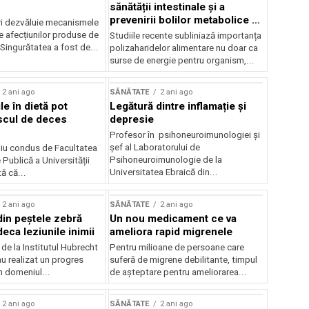
sănătății intestinale și a
prevenirii bolilor metabolice și
ri dezvăluie mecanismele
inflamatorii
e afecțiunilor produse de
Studiile recente subliniază importanța
Singurătatea a fost de...
polizaharidelor alimentare nu doar ca
surse de energie pentru organism,...
2 ani ago
SĂNĂTATE
2 ani ago
ile în dietă pot
Legătură dintre inflamație și
scul de deces
depresie
Profesor în psihoneuroimunologiei și
șef al Laboratorului de
iu condus de Facultatea
Psihoneuroimunologie de la
Publică a Universității
Universitatea Ebraică din...
ă că...
2 ani ago
SĂNĂTATE
2 ani ago
din peștele zebră
Un nou medicament ce va
eca leziunile inimii
ameliora rapid migrenele
 de la Institutul Hubrecht
Pentru milioane de persoane care
u realizat un progres
suferă de migrene debilitante, timpul
n domeniul...
de așteptare pentru ameliorarea...
2 ani ago
SĂNĂTATE
2 ani ago