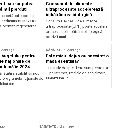
t care ar putea
Consumul de alimente
inții pierduți
ultraprocesate accelerează
îmbătrânirea biologică
 cercetători japonezi
 medicament inovator
Consumul excesiv de alimente
a permite regenerarea...
ultraprocesate (UPF) poate accelera
procesul de îmbătrânire biologică,
potrivit unui...
2 ani ago
SĂNĂTATE
2 ani ago
 bugetului pentru
Este micul dejun cu adevărat o
e naționale de
masă esențială?
publică în 2024
Discuțiile despre diete sunt peste tot
– pe internet, rețelele de socializare,
ănătății a stabilit un nou
televiziune, în...
u programele naționale de
lică din...
 ago
SĂNĂTATE
2 ani ago
SĂNĂTATE