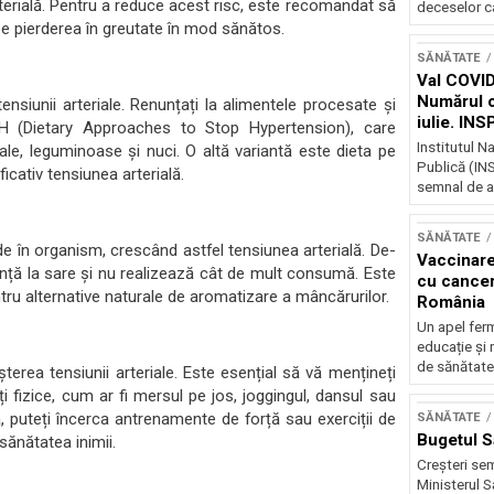
erială. Pentru a reduce acest risc, este recomandat să
deceselor ca
ă pe pierderea în greutate în mod sănătos.
SĂNĂTATE
Val COVID
Numărul ca
ensiunii arteriale. Renunțați la alimentele procesate și
iulie. IN
DASH (Dietary Approaches to Stop Hypertension), care
unui nou v
Institutul N
e, leguminoase și nuci. O altă variantă este dieta pe
Publică (INS
cativ tensiunea arterială.
semnal de al
SĂNĂTATE
de în organism, crescând astfel tensiunea arterială. De-
Vaccinare
anță la sare și nu realizează cât de mult consumă. Este
cu canceru
tru alternative naturale de aromatizare a mâncărurilor.
România
Un apel ferm
educație și 
de sănătate 
terea tensiunii arteriale. Este esențial să vă mențineți
ți fizice, cum ar fi mersul pe jos, joggingul, dansul sau
ă, puteți încerca antrenamente de forță sau exerciții de
SĂNĂTATE
Bugetul S
 sănătatea inimii.
Creșteri sem
Ministerul S