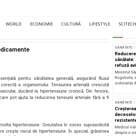
WORLD
ECONOMIE
CULTURĂ
LIFESTYLE
SCITECH
SĂNĂTATE
medicamente
Reducerea
sănătate:
refuză av
Ministrul Să
Rogobete, a
esențială pentru sănătatea generală, asigurând fluxul
ordonanța d
corectă a organismului. Tensiunea arterială crescută
scular, ducând la hipertensiune cronică. Din fericire,
are pot ajuta la reducerea tensiunii arteriale fără a fi
SĂNĂTATE
Creșterea
deceselor
rezistente
olta hipertensiune. Greutatea în exces suprasolicită
Medicul Vale
 crește riscul de hipertensiune. În special, grăsimea
despre o cr