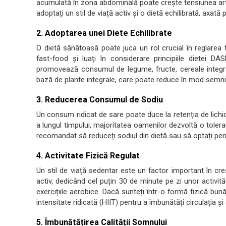
acumulată în zona abdominală poate crește tensiunea art
adoptați un stil de viață activ și o dietă echilibrată, axat
2. Adoptarea unei Diete Echilibrate
O dietă sănătoasă poate juca un rol crucial în reglarea t
fast-food și luați în considerare principiile dietei 
promovează consumul de legume, fructe, cereale integral
bază de plante integrale, care poate reduce în mod semnifi
3. Reducerea Consumul de Sodiu
Un consum ridicat de sare poate duce la retenția de lichi
a lungul timpului, majoritatea oamenilor dezvoltă o toler
recomandat să reduceți sodiul din dietă sau să optați pen
4. Activitate Fizică Regulat
Un stil de viață sedentar este un factor important în creș
activ, dedicând cel puțin 30 de minute pe zi unor activită
exercițiile aerobice. Dacă sunteți într-o formă fizică bun
intensitate ridicată (HIIT) pentru a îmbunătăți circulația și
5. Îmbunătățirea Calității Somnului