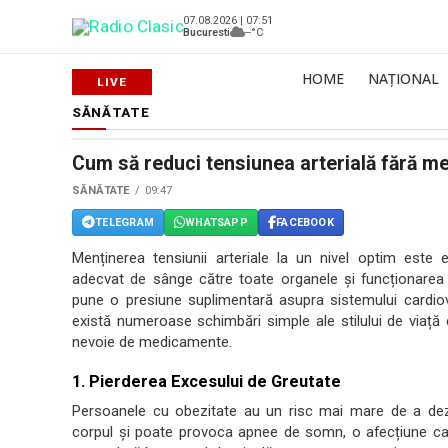
07.08.2026 | 07:51
Bucuresti
--°C
HOME
NAȚIONAL
SĂNĂTATE
Cum să reduci tensiunea arterială fără 
SĂNĂTATE
09:47
TELEGRAM
WHATSAPP
FACEBOOK
Menținerea tensiunii arteriale la un nivel optim este 
adecvat de sânge către toate organele și funcționarea 
pune o presiune suplimentară asupra sistemului cardiova
există numeroase schimbări simple ale stilului de viață c
nevoie de medicamente.
1. Pierderea Excesului de Greutate
Persoanele cu obezitate au un risc mai mare de a dezv
corpul și poate provoca apnee de somn, o afecțiune care