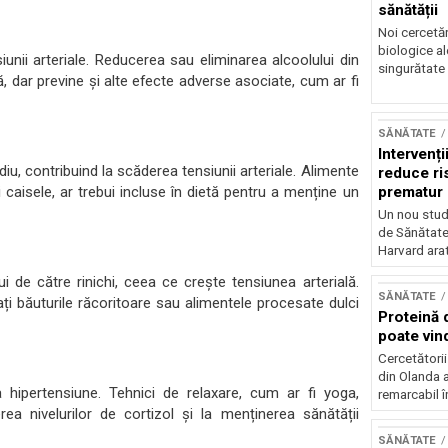
sănătății
Noi cercetă
biologice al
unii arteriale. Reducerea sau eliminarea alcoolului din
singurătate 
ă, dar previne și alte efecte adverse asociate, cum ar fi
SĂNĂTATE
Intervenți
iu, contribuind la scăderea tensiunii arteriale. Alimente
reduce ri
caisele, ar trebui incluse în dietă pentru a menține un
prematur
Un nou stud
de Sănătate 
Harvard arat
i de către rinichi, ceea ce crește tensiunea arterială.
SĂNĂTATE
ți băuturile răcoritoare sau alimentele procesate dulci
Proteină 
poate vind
Cercetătorii
din Olanda a
 hipertensiune. Tehnici de relaxare, cum ar fi yoga,
remarcabil î
rea nivelurilor de cortizol și la menținerea sănătății
SĂNĂTATE