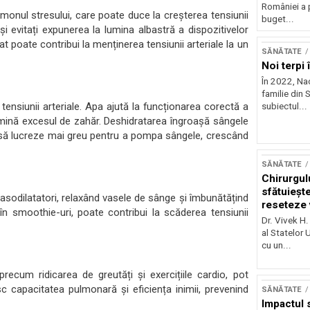
României a 
rmonul stresului, care poate duce la creșterea tensiunii
buget...
 și evitați expunerea la lumina albastră a dispozitivelor
 poate contribui la menținerea tensiunii arteriale la un
SĂNĂTATE
Noi terpi
În 2022, Na
familie din S
ensiunii arteriale. Apa ajută la funcționarea corectă a
subiectul...
limină excesul de zahăr. Deshidratarea îngroașă sângele
 să lucreze mai greu pentru a pompa sângele, crescând
SĂNĂTATE
Chirurgul
sfătuieșt
 vasodilatatori, relaxând vasele de sânge și îmbunătățind
reseteze v
e în smoothie-uri, poate contribui la scăderea tensiunii
viață
Dr. Vivek H.
al Statelor 
cu un...
 precum ridicarea de greutăți și exercițiile cardio, pot
sc capacitatea pulmonară și eficiența inimii, prevenind
SĂNĂTATE
Impactul 