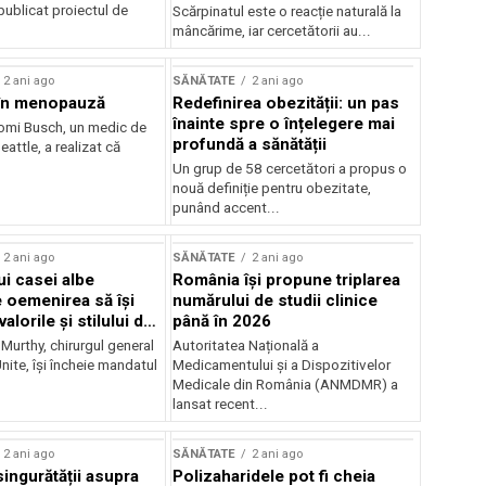
publicat proiectul de
Scărpinatul este o reacție naturală la
mâncărime, iar cercetătorii au...
2 ani ago
SĂNĂTATE
2 ani ago
 în menopauză
Redefinirea obezității: un pas
înainte spre o înțelegere mai
omi Busch, un medic de
profundă a sănătății
eattle, a realizat că
Un grup de 58 cercetători a propus o
nouă definiție pentru obezitate,
punând accent...
2 ani ago
SĂNĂTATE
2 ani ago
ui casei albe
România își propune triplarea
e oemenirea să își
numărului de studii clinice
alorile și stilului de
până în 2026
 Murthy, chirurgul general
Autoritatea Națională a
Unite, își încheie mandatul
Medicamentului și a Dispozitivelor
Medicale din România (ANMDMR) a
lansat recent...
2 ani ago
SĂNĂTATE
2 ani ago
singurătății asupra
Polizaharidele pot fi cheia