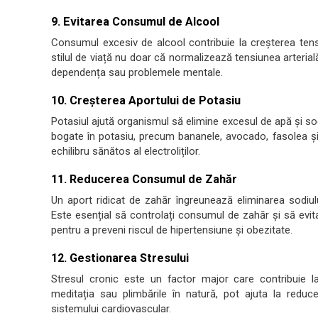
9. Evitarea Consumul de Alcool
Consumul excesiv de alcool contribuie la creșterea tensi
stilul de viață nu doar că normalizează tensiunea arterial
dependența sau problemele mentale.
10. Creșterea Aportului de Potasiu
Potasiul ajută organismul să elimine excesul de apă și sod
bogate în potasiu, precum bananele, avocado, fasolea și 
echilibru sănătos al electroliților.
11. Reducerea Consumul de Zahăr
Un aport ridicat de zahăr îngreunează eliminarea sodiulu
Este esențial să controlați consumul de zahăr și să evita
pentru a preveni riscul de hipertensiune și obezitate.
12. Gestionarea Stresului
Stresul cronic este un factor major care contribuie la
meditația sau plimbările în natură, pot ajuta la reduce
sistemului cardiovascular.