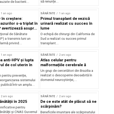
să renunțe...
uzate de bacterii...
1 an ago
SĂNĂTATE
1 an ago
 în creștere:
Primul transplant de vezică
zurilor s-a triplat în
urinară realizat cu succes în
SP avertizează asupra
lume
al de infectări
aţional de Sănătate
O echipă de chirurgi din California de
P) a transmis luni un
Sud a realizat cu succes primul
armă privind...
transplant...
1 an ago
SĂNĂTATE
2 ani ago
a anti-HPV și lupta
Atlas celular pentru
l de col uterin în
malformațiile cerebrale ă
Un grup de cercetători din Brazilia a
realizat o descoperire deosebită în
 pentru prevenție,
domeniul neuroștiinței,...
reorganizarea sistemului
publică Într-un amplu...
2 ani ago
SĂNĂTATE
2 ani ago
ănătății în 2025
De ce este atât de plăcut să ne
scărpinăm?
nificative pentru
ănătății și CNAS Guvernul
Beneficiile imunitare ale scărpinatului