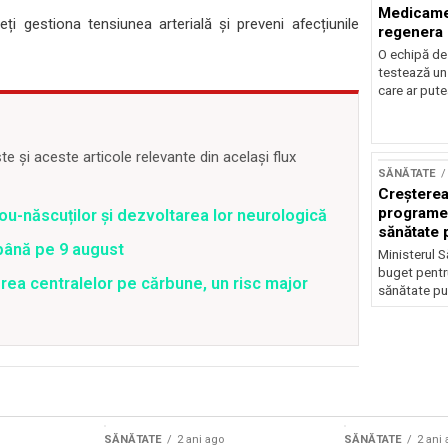
Medicamen
eți gestiona tensiunea arterială și preveni afecțiunile
regenera d
O echipă de
testează un
care ar pute
 și aceste articole relevante din același flux
SĂNĂTATE
Creșterea
programel
ou-născuților și dezvoltarea lor neurologică
sănătate 
 până pe 9 august
Ministerul S
buget pentr
rea centralelor pe cărbune, un risc major
sănătate pub
SĂNĂTATE
2 ani ago
SĂNĂTATE
2 ani