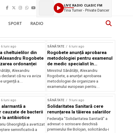
LIVE RADIO CLASIC FM
Tina Turner - Private Dancer
SPORT
RADIO
6 luni ago
SĂNĂTATE
6 luni ago
 cheltuielilor din
Rogobete anunță aprobarea
 Alexandru Rogobete
metodologiei pentru examenul
izarea ordonanței
de medic specialist în
radiologie
nătății, Alexandru
Ministrul Sănătății, Alexandru
 declarat că nu va aviza
Rogobete, a anunțat aprobarea
e urgență a...
metodologiei de organizare a
examenului european pentru...
6 luni ago
SĂNĂTATE
9 luni ago
 alarmantă a
Solidaritatea Sanitară cere
 cauzate de bacterii
renunțarea la tăierea salariilor
 la antibiotice
Federaţia ”Solidaritatea Sanitară” a
adresat o scrisoare deschisă
riu Gheorghiţă a avertizat
premierului Ilie Bolojan, solicitându-i
eștere semnificativă a