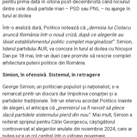
pentru prima dată în istoria post-decembristă când niciunul
dintre cele două partide mari – PSD sau PNL – nu ajunge în
turul al doilea.
Într-o analiză dură, Politico notează că
„demisia lui Ciolacu
aruncă România într-o nouă criză, după ce alegerile au
lăsat establishmentul politic complet marginalizat”
. Simion,
liderul partidului AUR, va concura în turul al doilea cu Nicușor
Dan pe 18 mai, într-un duel care promite să rescrie complet
arhitectura puterii politice din România.
Simion, în ofensivă. Sistemul, în retragere
George Simion, un politician populist și naționalist, s-a
remarcat printr-un discurs dur împotriva corupției și a
partidelor tradiționale. Într-un interviu acordat Politico înainte
de alegeri, el anticipa că
„premierul va fi nevoit să plece
dacă partidele sistemului pierd din nou”
. Mai mult, Simion a
reiterat sprijinul pentru Călin Georgescu, câștigătorul
controversat al alegerilor anulate din noiembrie 2024, care ar
putea juca un rol central într-o viitoare guvernare.