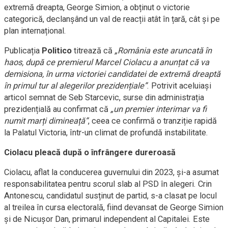
extremă dreapta, George Simion, a obținut o victorie
categorică, declanșând un val de reacții atât în țară, cât și pe
plan internațional.
Publicația
Politico
titrează că
„România este aruncată în
haos, după ce premierul Marcel Ciolacu a anunțat că va
demisiona, în urma victoriei candidatei de extremă dreaptă
în primul tur al alegerilor prezidențiale”
. Potrivit aceluiași
articol semnat de Seb Starcevic, surse din administrația
prezidențială au confirmat că
„un premier interimar va fi
numit marți dimineață”
, ceea ce confirmă o tranziție rapidă
la Palatul Victoria, într-un climat de profundă instabilitate.
Ciolacu pleacă după o înfrângere dureroasă
Ciolacu, aflat la conducerea guvernului din 2023, și-a asumat
responsabilitatea pentru scorul slab al PSD în alegeri. Crin
Antonescu, candidatul susținut de partid, s-a clasat pe locul
al treilea în cursa electorală, fiind devansat de George Simion
și de Nicușor Dan, primarul independent al Capitalei. Este