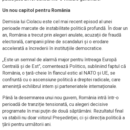
Un nou capitol pentru România
Demisia lui Ciolacu este cel mai recent episod al unei
perioade marcate de instabilitate politică profundă. În doar un
an, România a trecut prin alegeri anulate, acuzații de fraudă
electorală, campanii pline de scandaluri și o erodare
accelerată a încrederii în instituțiile democratice.
„Este un semnal de alarmă major pentru întreaga Europă
Centrală și de Est”, comentează Politico, subliniind faptul că
România, o țară-cheie în flancul estic al NATO și UE, se
confruntă cu o ascensiune politică a dreptei radicale, care
amenință echilibrul intern și parteneriatele internaționale.
Până la desemnarea unui nou guvern, România intră într-o
perioadă de tranziție tensionată, cu alegeri decisive
programate în mai puțin de două săptămâni. Rezultatul final
va stabili nu doar viitorul Președinției, ci și direcția politică a
țării pentru următorii ani.