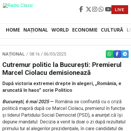
LIVE
HOME
NAȚIONAL
WORLD
ECONOMIE
CULTURĂ
L
NAȚIONAL
08:16 / 06/05/2025
WHATSAPP
FACEBO
TEL
Cutremur politic la București: Premierul
Marcel Ciolacu demisionează
După victoria extremei drepte în alegeri, „România, e
aruncată în haos” scrie Politico
București, 6 mai 2025
—
România se confruntă cu o criză
politică majoră după ce Marcel Ciolacu, premierul în funcție
și liderul Partidului Social Democrat (PSD), a anunțat că își
depune mandatul. Decizia a venit la doar o zi după rezultatul
primului tur al alegerilor prezidențiale, în care candidatul de