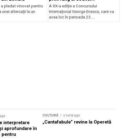
internaționale și ansambluri
 a pledat vinovat pentru
A XX-a ediție a Concursului
orchestrale românești de
 unei altercații la un
Internațional George Enescu, care va
prestigiu, în programul
avea loc în perioada 23...
Concursului Enescu 2026
CULTURĂ
o lună ago
 ago
CULTURĂ
„Cantafabule” revine la Operetă
 interpretare
Athenaeu
și aprofundare în
2026 Laur
i pentru
Grammy, C