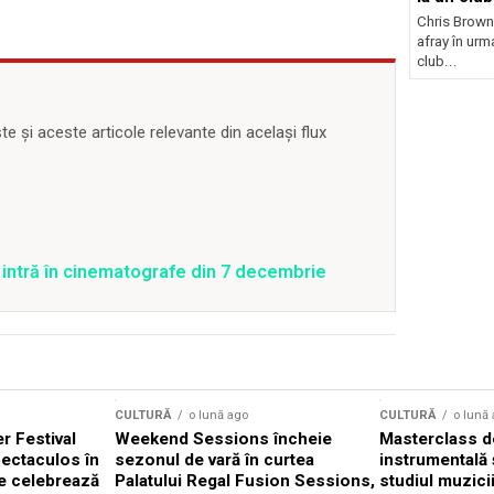
Chris Brown
afray în urma
club...
 și aceste articole relevante din același flux
s intră în cinematografe din 7 decembrie
CULTURĂ
o lună ago
CULTURĂ
o lună
 Festival
Weekend Sessions încheie
Masterclass de
ectaculos în
sezonul de vară în curtea
instrumentală 
e celebrează
Palatului Regal Fusion Sessions,
studiul muzici