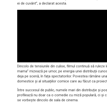
ei de cuvânt”, a declarat acesta.
Dincolo de tensiunile din culise, filmul continuă să ruleze 
mama” mizează pe umor, pe energia unei distribuții cunos
deja pe scenă, în fața spectatorilor. Povestea rămâne una con
domestice și al situațiilor comice care au făcut ca proiect
Între succesul de public, numele mari din distribuție și po
profilează nu doar ca o comedie cu miză populară, ci și c
se vorbește dincolo de sala de cinema.