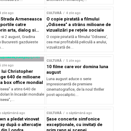
lui Enescu 2026
4 zile ago
CULTURĂ
4 zile ago
l Strada Armeneasca
O copie piratată a filmului
portile catre
„Odiseea” a strâns milioane de
in arta, dialog si
vizualizări pe rețele sociale
, intre 31 iulie si 2
ie si 2 august, Gradina
O copie piratată a filmului 'Odiseea',
a Gradina Botanica din
n Bucuresti gazduieste
cea mai profitabilă peliculă a anului,
...
vizualizată de...
CULTURĂ
5 zile ago
5 zile ago
10 filme care vor domina luna
 lui Christopher
august
nge 640 de milioane
Luna august aduce o serie
la box office mondial
impresionantă de premiere
iseea” a atins 640 de
cinematografice, de la noul thriller
dolari în încasări mondiale
post-apocaliptic...
iseea”,...
o săptămână ago
CULTURĂ
o săptămână ago
wn a pledat vinovat
Șase concerte simfonice
ay după o altercație
excepționale, cu invitați de
b din Londra
prim rang ai scenei