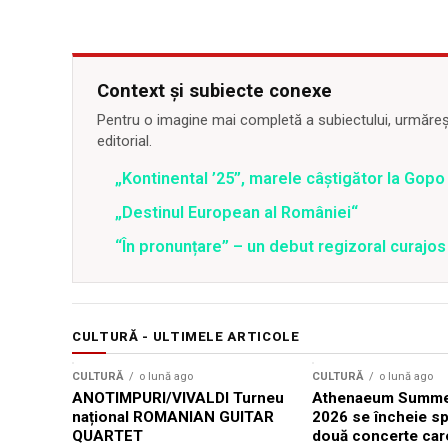
Context și subiecte conexe
Pentru o imagine mai completă a subiectului, urmărește
editorial.
„Kontinental ’25”, marele câștigător la Gopo
„Destinul European al României“
“În pronunțare” – un debut regizoral curajo
CULTURĂ - ULTIMELE ARTICOLE
CULTURĂ
o lună ago
CULTURĂ
o lună ago
ANOTIMPURI/VIVALDI Turneu
Athenaeum Summer
național ROMANIAN GUITAR
2026 se încheie sp
QUARTET
două concerte car