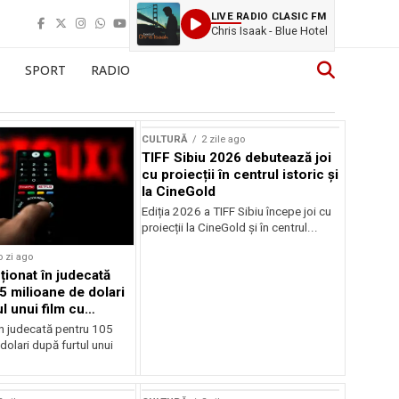
LIVE RADIO CLASIC FM
Chris Isaak - Blue Hotel
SPORT
RADIO
CULTURĂ
2 zile ago
TIFF Sibiu 2026 debutează joi
cu proiecții în centrul istoric și
la CineGold
Ediția 2026 a TIFF Sibiu începe joi cu
proiecții la CineGold și în centrul...
o zi ago
cționat în judecată
5 milioane de dolari
l unui film cu
Cage
în judecată pentru 105
dolari după furtul unui