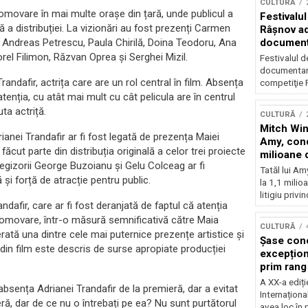
CULTURĂ
romovare în mai multe orașe din țară, unde publicul a
Festivalul
 a distribuției. La vizionări au fost prezenți Carmen
Râşnov a
documenta
 Andreas Petrescu, Paula Chirilă, Doina Teodoru, Ana
premieră
el Filimon, Răzvan Oprea și Serghei Mizil.
Festivalul d
documentare
andafir, actrița care are un rol central în film. Absența
competiţie F
enția, cu atât mai mult cu cât pelicula are în centrul
ta actriță.
CULTURĂ
Mitch Win
ianei Trandafir ar fi fost legată de prezența Maiei
Amy, cond
ăcut parte din distribuția originală a celor trei proiecte
milioane 
regizorii George Buzoianu și Gelu Colceag ar fi
litigiu pie
Tatăl lui A
 și forță de atracție pentru public.
la 1,1 milio
litigiu privin
ndafir, care ar fi fost deranjată de faptul că atenția
 promovare, într-o măsură semnificativă către Maia
CULTURĂ
ată una dintre cele mai puternice prezențe artistice și
Șase con
u din film este descris de surse apropiate producției
excepționa
prim rang
internați
A XX-a ediți
 absența Adrianei Trandafir de la premieră, dar a evitat
orchestra
Internaționa
ră, dar de ce nu o întrebați pe ea? Nu sunt purtătorul
prestigiu
avea loc în 