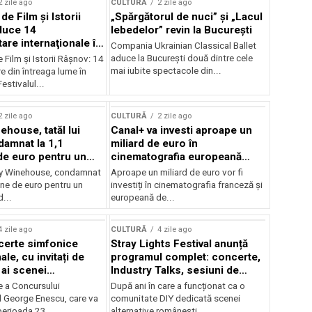
2 zile ago
CULTURĂ
2 zile ago
 de Film şi Istorii
„Spărgătorul de nuci” și „Lacul
duce 14
lebedelor” revin la București
re internaţionale în
Compania Ukrainian Classical Ballet
aduce la București două dintre cele
e Film şi Istorii Râşnov: 14
mai iubite spectacole din...
 din întreaga lume în
estivalul...
2 zile ago
CULTURĂ
2 zile ago
ehouse, tatăl lui
Canal+ va investi aproape un
amnat la 1,1
miliard de euro în
de euro pentru un
cinematografia europeană
rdut
până în 2032
my Winehouse, condamnat
Aproape un miliard de euro vor fi
ane de euro pentru un
investiți în cinematografia franceză și
d...
europeană de...
4 zile ago
CULTURĂ
4 zile ago
certe simfonice
Stray Lights Festival anunță
le, cu invitați de
programul complet: concerte,
 ai scenei
Industry Talks, sesiuni de
onale și ansambluri
audiție și noi opțiuni de
e a Concursului
După ani în care a funcționat ca o
le românești de
participare pentru public
l George Enescu, care va
comunitate DIY dedicată scenei
, în programul
perioada 23...
alternative românești,...