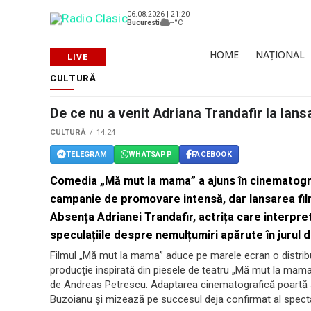
06.08.2026 | 21:20
Bucuresti
--°C
HOME
NAȚIONAL
CULTURĂ
De ce nu a venit Adriana Trandafir la lan
CULTURĂ
14:24
TELEGRAM
WHATSAPP
FACEBOOK
Comedia „Mă mut la mama” a ajuns în cinematogra
campanie de promovare intensă, dar lansarea filmul
Absența Adrianei Trandafir, actrița care interpre
speculațiile despre nemulțumiri apărute în jurul di
Filmul „Mă mut la mama” aduce pe marele ecran o distribu
producție inspirată din piesele de teatru „Mă mut la mama
de Andreas Petrescu. Adaptarea cinematografică poartă s
Buzoianu și mizează pe succesul deja confirmat al spectac