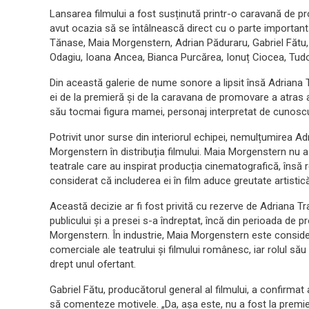
Lansarea filmului a fost susținută printr-o caravană de p
avut ocazia să se întâlnească direct cu o parte importantă
Tănase, Maia Morgenstern, Adrian Păduraru, Gabriel Fătu,
Odagiu, Ioana Ancea, Bianca Purcărea, Ionuț Ciocea, Tudor
Din această galerie de nume sonore a lipsit însă Adriana Tr
ei de la premieră și de la caravana de promovare a atras at
său tocmai figura mamei, personaj interpretat de cunoscu
Potrivit unor surse din interiorul echipei, nemulțumirea Adr
Morgenstern în distribuția filmului. Maia Morgenstern nu a f
teatrale care au inspirat producția cinematografică, însă 
considerat că includerea ei în film aduce greutate artistică
Această decizie ar fi fost privită cu rezerve de Adriana Tra
publicului și a presei s-a îndreptat, încă din perioada de
Morgenstern. În industrie, Maia Morgenstern este consider
comerciale ale teatrului și filmului românesc, iar rolul să
drept unul ofertant.
Gabriel Fătu, producătorul general al filmului, a confirmat
să comenteze motivele. „Da, așa este, nu a fost la premie