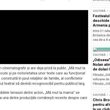
Concursu
CULTURĂ
Festivalu
deschide 
Armenia pr
patrimoniu
Intre 31 iul
august, l
Botanica di
Bucuresti
cea de-a X-a
CULTURĂ
„Odiseea”
Nolan ati
în cinematografe și are deja priză la public. „Mă mut la
de dolari 
cute și pe notorietatea unor texte care au funcționat
Filmului „Od
struită în jurul relațiilor de familie, al conflictelor
milioane de 
ul teatral să devină recognoscibil pentru publicul larg.
Filmului „Od
sibilele tensiuni dintre actori, „Mă mut la mama” se
CULTURĂ
a una dintre producțiile românești recente despre care
Chris Bro
pentru afr
la un clu