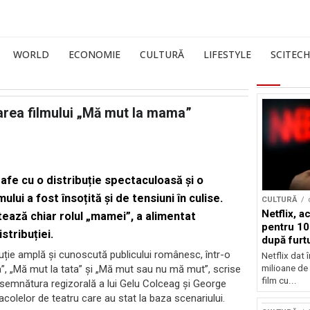
WORLD
ECONOMIE
CULTURĂ
LIFESTYLE
SCITECH
sarea filmului „Mă mut la mama”
fe cu o distribuție spectaculoasă și o
ui a fost însoțită și de tensiuni în culise.
CULTURĂ
Netflix, a
tează chiar rolul „mamei”, a alimentat
pentru 10
stribuției.
după furtu
Nicolas 
ție amplă și cunoscută publicului românesc, într-o
Netflix dat 
milioane de 
”, „Mă mut la tata” și „Mă mut sau nu mă mut”, scrise
film cu...
emnătura regizorală a lui Gelu Colceag și George
olelor de teatru care au stat la baza scenariului.