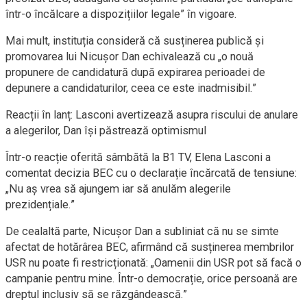
într-o încălcare a dispozițiilor legale” în vigoare.
Mai mult, instituția consideră că susținerea publică și
promovarea lui Nicușor Dan echivalează cu „o nouă
propunere de candidatură după expirarea perioadei de
depunere a candidaturilor, ceea ce este inadmisibil.”
Reacții în lanț: Lasconi avertizează asupra riscului de anulare
a alegerilor, Dan își păstrează optimismul
Într-o reacție oferită sâmbătă la B1 TV, Elena Lasconi a
comentat decizia BEC cu o declarație încărcată de tensiune:
„Nu aș vrea să ajungem iar să anulăm alegerile
prezidențiale.”
De cealaltă parte, Nicușor Dan a subliniat că nu se simte
afectat de hotărârea BEC, afirmând că susținerea membrilor
USR nu poate fi restricționată: „Oamenii din USR pot să facă o
campanie pentru mine. Într-o democrație, orice persoană are
dreptul inclusiv să se răzgândească.”