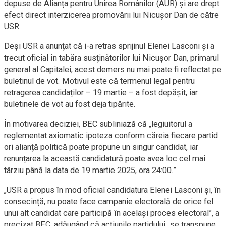
depuse de Alianța pentru Unirea Românilor (AUR) și are drept
efect direct interzicerea promovării lui Nicușor Dan de către
USR.
Deși USR a anunțat că i-a retras sprijinul Elenei Lasconi și a
trecut oficial în tabăra susținătorilor lui Nicușor Dan, primarul
general al Capitalei, acest demers nu mai poate fi reflectat pe
buletinul de vot. Motivul este că termenul legal pentru
retragerea candidaților – 19 martie – a fost depășit, iar
buletinele de vot au fost deja tipărite.
În motivarea deciziei, BEC subliniază că „legiuitorul a
reglementat axiomatic ipoteza conform căreia fiecare partid
ori alianță politică poate propune un singur candidat, iar
renunțarea la această candidatură poate avea loc cel mai
târziu până la data de 19 martie 2025, ora 24:00.”
„USR a propus în mod oficial candidatura Elenei Lasconi și, în
consecință, nu poate face campanie electorală de orice fel
unui alt candidat care participă în același proces electoral”, a
precizat BEC, adăugând că acțiunile partidului „se transpune