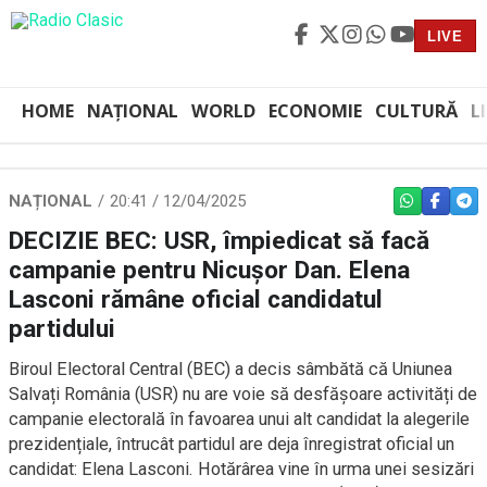
LIVE
HOME
NAȚIONAL
WORLD
ECONOMIE
CULTURĂ
L
NAȚIONAL
20:41 / 12/04/2025
WHATSAPP
FACEBO
TEL
DECIZIE BEC: USR, împiedicat să facă
campanie pentru Nicușor Dan. Elena
Lasconi rămâne oficial candidatul
partidului
Biroul Electoral Central (BEC) a decis sâmbătă că Uniunea
Salvați România (USR) nu are voie să desfășoare activități de
campanie electorală în favoarea unui alt candidat la alegerile
prezidențiale, întrucât partidul are deja înregistrat oficial un
candidat: Elena Lasconi. Hotărârea vine în urma unei sesizări