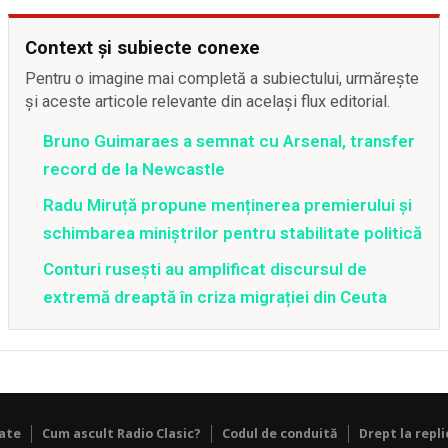
Context și subiecte conexe
Pentru o imagine mai completă a subiectului, urmărește
și aceste articole relevante din același flux editorial.
Bruno Guimaraes a semnat cu Arsenal, transfer
record de la Newcastle
Radu Miruță propune menținerea premierului și
schimbarea miniștrilor pentru stabilitate politică
Conturi rusești au amplificat discursul de
extremă dreaptă în criza migrației din Ceuta
tate
Cum ascult Radio Clasic?
Codul de conduită
Drept la repli