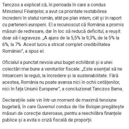
Tanczos a explicat că, în perioada în care a condus
Ministerul Finanțelor, a avut ca prioritate restabilirea
încrederii în statul român, atât pe plan intern, cât și în raport
cu partenerii europeni. El a recunoscut că România a promis
măsuri de redresare, dar în loc să reducă deficitul, a reușit
doar să-l agraveze. „A ajuns de la 5,5% la 9,3%, de la 5% la
6%, la 7%. Acest lucru a stricat complet credibilitatea
României”, a spus el.
Oficialul a punctat nevoia unui buget echilibrat și a unei
colectări mai bune a veniturilor fiscale. „Este esențial să ne
întoarcem la reguli, la încredere și la sustenabilitate. Fără
acestea, România nu poate avansa nici în ochii cetățenilor,
nici în fața Uniunii Europene”, a concluzionat Tanczos Barna.
Declarațiile sale vin într-un moment de maximă tensiune
bugetară, în care Guvernul condus de Ilie Bolojan pregătește
măsuri de corecție dureroase, pentru a reechilibra finanțele
publice și a evita o criză fiscală de proporții.