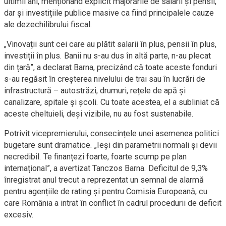
ultimii ani, menționând explicit majorările de salarii și pensii,
dar și investițiile publice masive ca fiind principalele cauze
ale dezechilibrului fiscal.
„Vinovații sunt cei care au plătit salarii în plus, pensii în plus,
investiții în plus. Banii nu s-au dus în altă parte, n-au plecat
din țară”, a declarat Barna, precizând că toate aceste fonduri
s-au regăsit în creșterea nivelului de trai sau în lucrări de
infrastructură – autostrăzi, drumuri, rețele de apă și
canalizare, spitale și școli. Cu toate acestea, el a subliniat că
aceste cheltuieli, deși vizibile, nu au fost sustenabile.
Potrivit vicepremierului, consecințele unei asemenea politici
bugetare sunt dramatice. „Ieși din parametrii normali și devii
necredibil. Te finanțezi foarte, foarte scump pe plan
internațional”, a avertizat Tanczos Barna. Deficitul de 9,3%
înregistrat anul trecut a reprezentat un semnal de alarmă
pentru agențiile de rating și pentru Comisia Europeană, cu
care România a intrat în conflict în cadrul procedurii de deficit
excesiv.