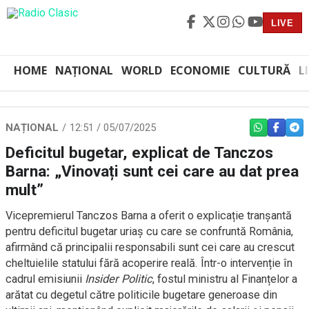
LIVE
HOME
NAȚIONAL
WORLD
ECONOMIE
CULTURĂ
L
NAȚIONAL
12:51 / 05/07/2025
WHATSAPP
FACEBO
TEL
Deficitul bugetar, explicat de Tanczos
Barna: „Vinovați sunt cei care au dat prea
mult”
Vicepremierul Tanczos Barna a oferit o explicație tranșantă
pentru deficitul bugetar uriaș cu care se confruntă România,
afirmând că principalii responsabili sunt cei care au crescut
cheltuielile statului fără acoperire reală. Într-o intervenție în
cadrul emisiunii
Insider Politic
, fostul ministru al Finanțelor a
arătat cu degetul către politicile bugetare generoase din