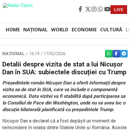
LIVE
HOME
NAȚIONAL
WORLD
ECONOMIE
CULTURĂ
L
NAȚIONAL
16:19 / 17/02/2026
WHATSAPP
FACEBO
TEL
Detalii despre vizita de stat a lui Nicușor
Dan în SUA: subiectele discuției cu Trump
Președintele român Nicușor Dan a oferit informații despre
vizita sa de stat în SUA, care va include o componentă
economică. Data vizitei va fi stabilită după participarea sa
la Consiliul de Pace din Washington, unde nu va avea loc o
discuție bilaterală planificată cu președintele Trump.
Nicuşor Dan a declarat că a fost depășit un moment de
neîncredere în relația dintre Statele Unite și România. Aceste