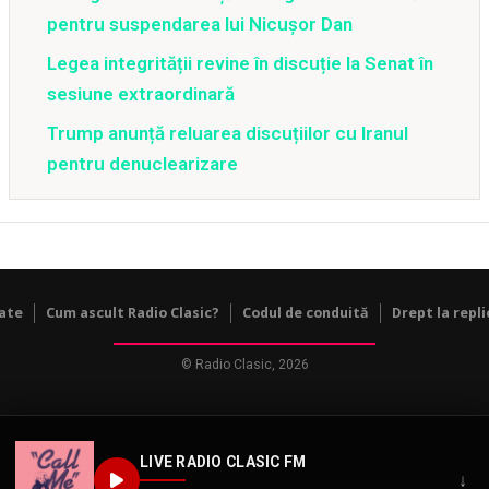
pentru suspendarea lui Nicușor Dan
Legea integrității revine în discuție la Senat în
sesiune extraordinară
Trump anunță reluarea discuțiilor cu Iranul
pentru denuclearizare
tate
Cum ascult Radio Clasic?
Codul de conduită
Drept la repli
© Radio Clasic, 2026
LIVE RADIO CLASIC FM
↓