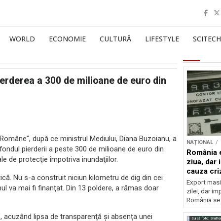
WORLD
ECONOMIE
CULTURĂ
LIFESTYLE
SCITECH
erderea a 300 de milioane de euro din
Române”, după ce ministrul Mediului, Diana Buzoianu, a
NAȚIONAL
 fondul pierderii a peste 300 de milioane de euro din
România e
le de protecţie împotriva inundaţiilor.
ziua, dar 
cauza cri
ică. Nu s-a construit niciun kilometru de dig din cei
Export masiv
nul va mai fi finanţat. Din 13 poldere, a rămas doar
zilei, dar i
România se.
ă”, acuzând lipsa de transparenţă şi absenţa unei
Sursă foto: Shutte