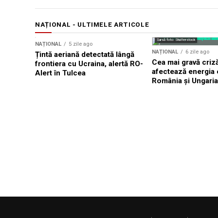
NAȚIONAL - ULTIMELE ARTICOLE
Sursă foto: Shutterstock
NAȚIONAL
5 zile ago
NAȚIONAL
6 zile ago
Țintă aeriană detectată lângă
Cea mai gravă criză
frontiera cu Ucraina, alertă RO-
afectează energia e
Alert în Tulcea
România și Ungaria