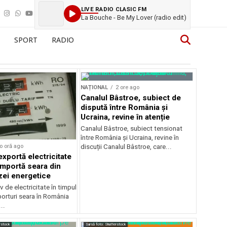
LIVE RADIO CLASIC FM
La Bouche - Be My Lover (radio edit)
SPORT
RADIO
NAȚIONAL
2 ore ago
Canalul Bâstroe, subiect de
dispută între România și
Ucraina, revine în atenție
Canalul Bâstroe, subiect tensionat
între România și Ucraina, revine în
o oră ago
discuții Canalul Bâstroe, care...
xportă electricitate
importă seara din
zei energetice
 de electricitate în timpul
mporturi seara în România
..
rstock
Sursă foto: Shutterstock