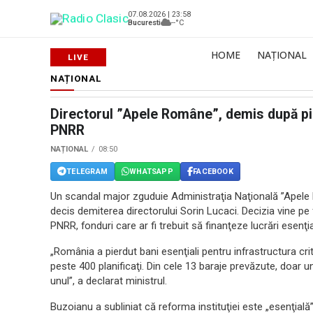
07.08.2026 | 23:58
Bucuresti
--°C
HOME
NAȚIONAL
NAȚIONAL
Directorul ”Apele Române”, demis după pi
PNRR
NAȚIONAL
08:50
TELEGRAM
WHATSAPP
FACEBOOK
Un scandal major zguduie Administraţia Naţională ”Apele 
decis demiterea directorului Sorin Lucaci. Decizia vine pe
PNRR, fonduri care ar fi trebuit să finanţeze lucrări esenţia
„România a pierdut bani esenţiali pentru infrastructura crit
peste 400 planificaţi. Din cele 13 baraje prevăzute, doar u
unul”, a declarat ministrul.
Buzoianu a subliniat că reforma instituţiei este „esenţial