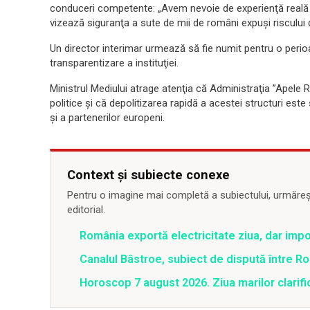
conduceri competente: „Avem nevoie de experienţă reală la
vizează siguranţa a sute de mii de români expuşi riscului d
Un director interimar urmează să fie numit pentru o perio
transparentizare a instituţiei.
Ministrul Mediului atrage atenţia că Administraţia ”Apele
politice şi că depolitizarea rapidă a acestei structuri este
şi a partenerilor europeni.
Context și subiecte conexe
Pentru o imagine mai completă a subiectului, urmărește
editorial.
România exportă electricitate ziua, dar impo
Canalul Bâstroe, subiect de dispută între Rom
Horoscop 7 august 2026. Ziua marilor clarifi