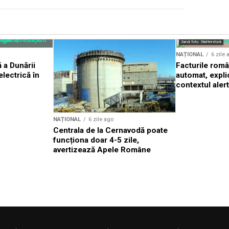
Sursă foto: Shutterstock
NAȚIONAL
6 zile 
 a Dunării
Facturile româ
lectrică în
automat, expli
contextul aler
NAȚIONAL
6 zile ago
Centrala de la Cernavodă poate
funcționa doar 4-5 zile,
avertizează Apele Române