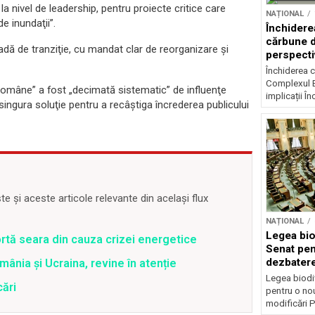
 nivel de leadership, pentru proiecte critice care
NAȚIONAL
e inundaţii”.
Închidere
cărbune d
adă de tranziţie, cu mandat clar de reorganizare şi
perspectiv
Închiderea c
Complexul E
 Române” a fost „decimată sistematic” de influenţe
implicații În
 singura soluţie pentru a recâştiga încrederea publicului
 și aceste articole relevante din același flux
NAȚIONAL
Legea biod
rtă seara din cauza crizei energetice
Senat pen
dezbatere
ânia și Ucraina, revine în atenție
deputațil
Legea biodiv
cări
pentru o no
modificări P