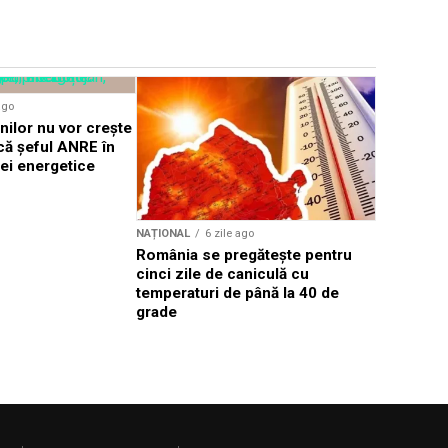
NAȚIONAL
ago
Ion Ilies
nilor nu vor crește
de la dece
că șeful ANRE în
apropiațil
tei energetice
NAȚIONAL
6 zile ago
România se pregătește pentru
cinci zile de caniculă cu
temperaturi de până la 40 de
grade