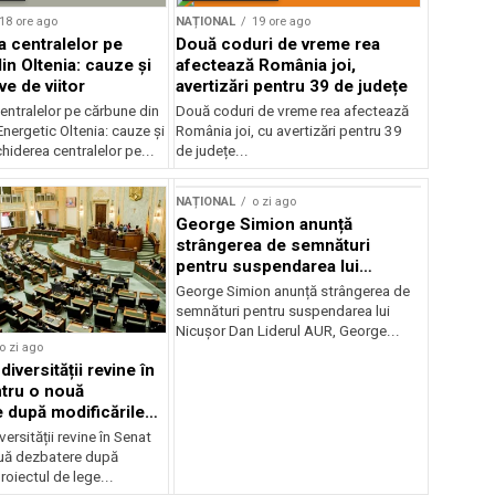
18 ore ago
NAȚIONAL
19 ore ago
a centralelor pe
Două coduri de vreme rea
in Oltenia: cauze și
afectează România joi,
e de viitor
avertizări pentru 39 de județe
entralelor pe cărbune din
Două coduri de vreme rea afectează
nergetic Oltenia: cauze și
România joi, cu avertizări pentru 39
chiderea centralelor pe...
de județe...
NAȚIONAL
o zi ago
George Simion anunță
strângerea de semnături
pentru suspendarea lui
Nicușor Dan
George Simion anunță strângerea de
semnături pentru suspendarea lui
Nicușor Dan Liderul AUR, George...
o zi ago
iversității revine în
tru o nouă
 după modificările
or
ersității revine în Senat
uă dezbatere după
roiectul de lege...