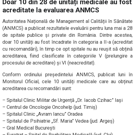
Doar 10 din 28 de unități medicale au fost
acreditate la evaluarea ANMCS
Autoritatea Națională de Management al Calității în Sănătate
(ANMCS) a publicat rezultatele evaluării pentru luna mai a 28
de spitale publice și private din România. Dintre acestea,
doar 10 unități au fost încadrate în categoria a II-a (acreditat
cu recomandări), în timp ce opt spitale nu au reușit să obțină
acreditarea, fiind clasificate în categoriile V (prelungire a
procesului de acreditare) și VI (neacreditat).
Conform ordinului președintelui ANMCS, publicat luni în
Monitorul Oficial, cele 10 unități medicale care au obținut
acreditarea cu recomandări sunt:
– Spitalul Clinic Militar de Urgență „Dr. Iacob Czihac” Iași
– Centrul de Oncologie Oncohelp (jud. Timiș)
– Spitalul Clinic „Avram Iancu” Oradea
– Spitalul de Psihiatrie „Sf. Maria” Vedea (jud. Argeș)
– Gral Medical București
– Eurotrat – Spital de Reabilitare Medicală (jud. Cluj)