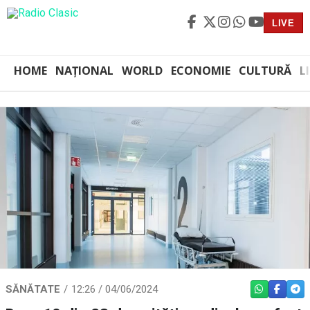
LIVE
HOME
NAȚIONAL
WORLD
ECONOMIE
CULTURĂ
L
SĂNĂTATE
12:26 / 04/06/2024
WHATSAPP
FACEBO
TEL