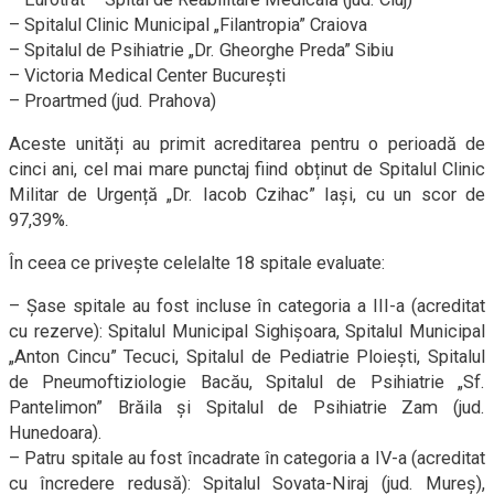
– Spitalul Clinic Municipal „Filantropia” Craiova
– Spitalul de Psihiatrie „Dr. Gheorghe Preda” Sibiu
– Victoria Medical Center București
– Proartmed (jud. Prahova)
Aceste unități au primit acreditarea pentru o perioadă de
cinci ani, cel mai mare punctaj fiind obținut de Spitalul Clinic
Militar de Urgență „Dr. Iacob Czihac” Iași, cu un scor de
97,39%.
În ceea ce privește celelalte 18 spitale evaluate:
– Șase spitale au fost incluse în categoria a III-a (acreditat
cu rezerve): Spitalul Municipal Sighișoara, Spitalul Municipal
„Anton Cincu” Tecuci, Spitalul de Pediatrie Ploiești, Spitalul
de Pneumoftiziologie Bacău, Spitalul de Psihiatrie „Sf.
Pantelimon” Brăila și Spitalul de Psihiatrie Zam (jud.
Hunedoara).
– Patru spitale au fost încadrate în categoria a IV-a (acreditat
cu încredere redusă): Spitalul Sovata-Niraj (jud. Mureș),