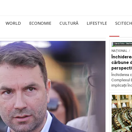
WORLD
ECONOMIE
CULTURĂ
LIFESTYLE
SCITECH
Sursă foto: Shutte
NAȚIONAL
Închidere
cărbune d
perspectiv
Închiderea c
Complexul E
implicații În