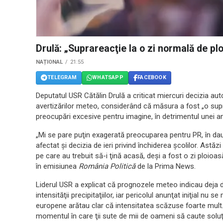
Drulă: „Suprareacţie la o zi normală de pl
NAȚIONAL
21:55
TELEGRAM
WHATSAPP
FACEBOOK
Deputatul USR Cătălin Drulă a criticat miercuri decizia auto
avertizărilor meteo, considerând că măsura a fost „o supra
preocupări excesive pentru imagine, în detrimentul unei an
„Mi se pare puţin exagerată preocuparea pentru PR, în dauna
afectat şi decizia de ieri privind închiderea şcolilor. Astăzi
pe care au trebuit să-i ţină acasă, deşi a fost o zi ploioa
în emisiunea
România Politică
de la Prima News.
Liderul USR a explicat că prognozele meteo indicau deja 
intensităţii precipitaţiilor, iar pericolul anunţat iniţial nu
europene arătau clar că intensitatea scăzuse foarte mult
momentul în care ţii sute de mii de oameni să caute soluţi