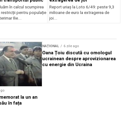
luăm în calcul scumpirea
Report uriaș la Loto 6/49: peste 9,3
 restricții pentru populație
milioane de euro la extragerea de
erimar Ilie...
joi...
NAȚIONAL
6 zile ago
NAȚIONAL
Oana Țoiu discută cu omologul
DNA: Deci
ucrainean despre aprovizionarea
prescripți
cu energie din Ucraina
cazurile 
ago
omemorat la un an
său în fața