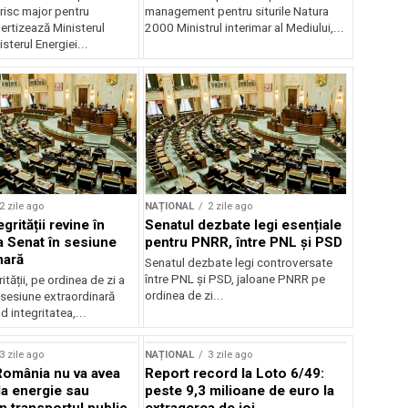
risc major pentru
management pentru siturile Natura
ertizează Ministerul
2000 Ministrul interimar al Mediului,...
sterul Energiei...
2 zile ago
NAȚIONAL
2 zile ago
grității revine în
Senatul dezbate legi esențiale
la Senat în sesiune
pentru PNRR, între PNL și PSD
nară
Senatul dezbate legi controversate
între PNL și PSD, jaloane PNRR pe
ității, pe ordinea de zi a
ordinea de zi...
 sesiune extraordinară
d integritatea,...
3 zile ago
NAȚIONAL
3 zile ago
România nu va avea
Report record la Loto 6/49:
la energie sau
peste 9,3 milioane de euro la
 în transportul public
extragerea de joi