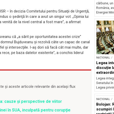
cărbune, un 
România, av
USR – în decizia Comitetului pentru Situaţii de Urgenţă,
Energiei Mini
ndus o şedinţă în care a avut un singur vot. „Opinia lui
 venită de la nivel central a fost mare”, a afirmat
duveanu că „a sărit pe oportunitatea acestei crize”
ie domnul Bujduveanu şi rezolvă câte un capac de canal
 şi intersecţiile. I-aş dori să facă cât mai multe, dar
 rece, pe baza datelor existente”, a conchis liderul
NAȚIONAL
Legea inte
discuție 
extraordi
Legea integr
Senatului în
 și aceste articole relevante din același flux
Legea privin
NAȚIONAL
a: cauze și perspective de viitor
Bolojan: 
scumpiri 
nei în SUA, inculpată pentru corupţie
restricții