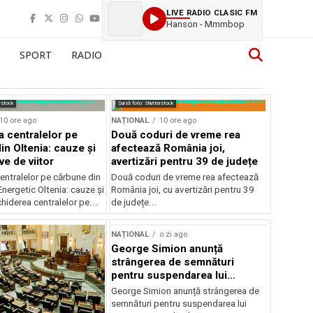
LIVE RADIO CLASIC FM
Hanson - Mmmbop
SPORT
RADIO
rstock
Sursă foto: Shutterstock
10 ore ago
NAȚIONAL
10 ore ago
a centralelor pe
Două coduri de vreme rea
in Oltenia: cauze și
afectează România joi,
e de viitor
avertizări pentru 39 de județe
entralelor pe cărbune din
Două coduri de vreme rea afectează
nergetic Oltenia: cauze și
România joi, cu avertizări pentru 39
chiderea centralelor pe...
de județe...
NAȚIONAL
o zi ago
George Simion anunță
strângerea de semnături
pentru suspendarea lui
Nicușor Dan
George Simion anunță strângerea de
semnături pentru suspendarea lui