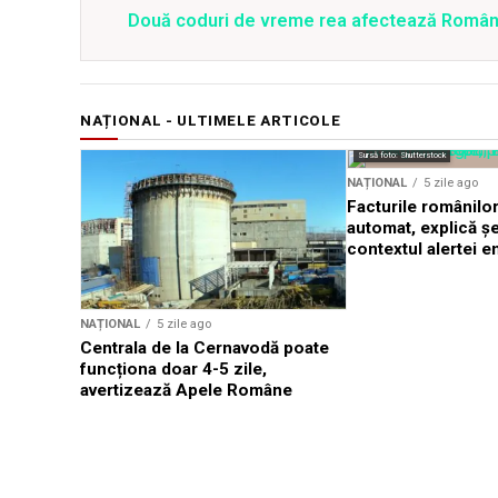
Două coduri de vreme rea afectează România 
NAȚIONAL - ULTIMELE ARTICOLE
Sursă foto: Shutterstock
NAȚIONAL
5 zile ago
Facturile românilor
automat, explică ș
contextul alertei e
NAȚIONAL
5 zile ago
Centrala de la Cernavodă poate
funcționa doar 4-5 zile,
avertizează Apele Române