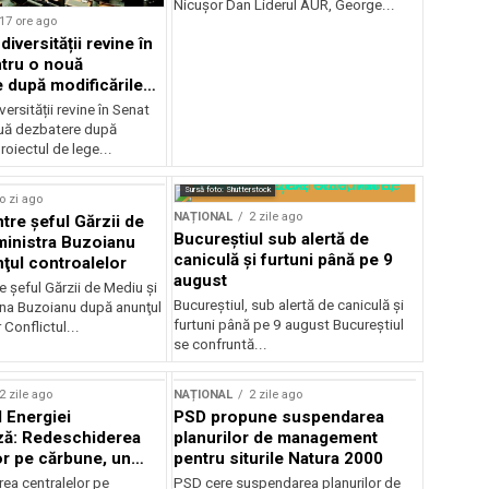
Nicușor Dan Liderul AUR, George...
17 ore ago
iversității revine în
tru o nouă
 după modificările
or
ersității revine în Senat
uă dezbatere după
roiectul de lege...
Sursă foto: Shutterstock
o zi ago
NAȚIONAL
2 zile ago
ntre şeful Gărzii de
Bucureștiul sub alertă de
ministra Buzoianu
caniculă și furtuni până pe 9
ţul controalelor
august
e şeful Gărzii de Mediu şi
Bucureștiul, sub alertă de caniculă și
ana Buzoianu după anunţul
furtuni până pe 9 august Bucureștiul
 Conflictul...
se confruntă...
2 zile ago
NAȚIONAL
2 zile ago
l Energiei
PSD propune suspendarea
ză: Redeschiderea
planurilor de management
or pe cărbune, un
pentru siturile Natura 2000
r pentru România
ea centralelor pe
PSD cere suspendarea planurilor de