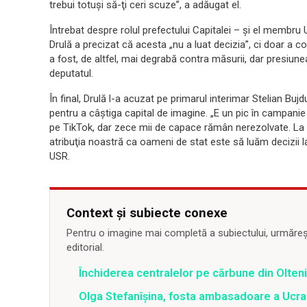
trebui totuşi să-ţi ceri scuze”, a adăugat el.
Întrebat despre rolul prefectului Capitalei – şi el membru 
Drulă a precizat că acesta „nu a luat decizia”, ci doar a co
a fost, de altfel, mai degrabă contra măsurii, dar presiunea
deputatul.
În final, Drulă l-a acuzat pe primarul interimar Stelian Buj
pentru a câştiga capital de imagine. „E un pic în campan
pe TikTok, dar zece mii de capace rămân nerezolvate. La fel
atribuţia noastră ca oameni de stat este să luăm decizii la
USR.
Context și subiecte conexe
Pentru o imagine mai completă a subiectului, urmărește
editorial.
Închiderea centralelor pe cărbune din Olteni
Olga Stefanîşina, fosta ambasadoare a Ucrai