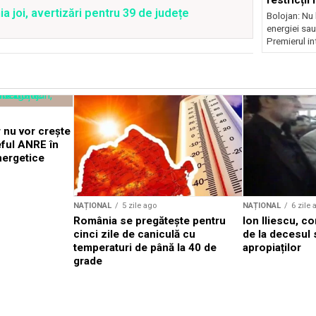
joi, avertizări pentru 39 de județe
Bolojan: Nu 
energiei sau
Premierul int
 nu vor crește
eful ANRE în
nergetice
NAȚIONAL
5 zile ago
NAȚIONAL
6 zile 
România se pregătește pentru
Ion Iliescu, c
cinci zile de caniculă cu
de la decesul 
temperaturi de până la 40 de
apropiaților
grade