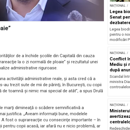
NAȚIONAL
Legea biod
Senat pen
dezbatere
oaie”
deputațil
Legea biodiv
pentru o no
modificări P
NAȚIONAL
rităţilor de a închide şcolile din Capitală din cauza
Conflict î
reacţie la o zi normală de ploaie” şi rezultatul unei
Mediu şi 
alize administrative riguroase.
după anun
Scandal într
 activităţii administrative reale, şi asta cred că a
ministra Di
 s-au trezit sute de mii de părinţi, în Bucureşti, cu copii
controalelor
să de toamnă şi nimic mai special de atât”, a spus Drulă
NAȚIONAL
de marţi dimineaţă o scădere semnificativă a
Ministeru
 se mai justifica. „Aveam informaţii bune, modelele
avertizea
. A fost o suprareacţie cu consecinţe importante – în
centralel
i pentru copii acasă, iar afară nu e nicio problemă, ar
risc majo
Redeschider