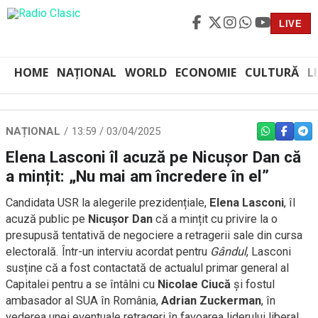
LIVE
HOME
NAȚIONAL
WORLD
ECONOMIE
CULTURĂ
L
NAȚIONAL
13:59 / 03/04/2025
WHATSAPP
FACEBO
TEL
Elena Lasconi îl acuză pe Nicușor Dan că
a mințit: „Nu mai am încredere în el”
Candidata USR la alegerile prezidențiale,
Elena Lasconi
, îl
acuză public pe
Nicușor Dan
că a mințit cu privire la o
presupusă tentativă de negociere a retragerii sale din cursa
electorală. Într-un interviu acordat pentru
Gândul
, Lasconi
susține că a fost contactată de actualul primar general al
Capitalei pentru a se întâlni cu
Nicolae Ciucă
și fostul
ambasador al SUA în România,
Adrian Zuckerman
, în
vederea unei eventuale retrageri în favoarea liderului liberal.