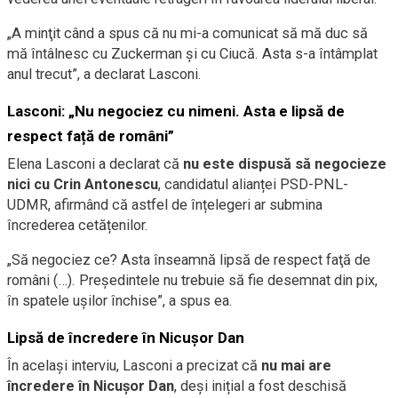
„A minţit când a spus că nu mi-a comunicat să mă duc să
mă întâlnesc cu Zuckerman şi cu Ciucă. Asta s-a întâmplat
anul trecut”, a declarat Lasconi.
Lasconi: „Nu negociez cu nimeni. Asta e lipsă de
respect față de români”
Elena Lasconi a declarat că
nu este dispusă să negocieze
nici cu Crin Antonescu
, candidatul alianței PSD-PNL-
UDMR, afirmând că astfel de înțelegeri ar submina
încrederea cetățenilor.
„Să negociez ce? Asta înseamnă lipsă de respect faţă de
români (…). Preşedintele nu trebuie să fie desemnat din pix,
în spatele uşilor închise”, a spus ea.
Lipsă de încredere în Nicușor Dan
În același interviu, Lasconi a precizat că
nu mai are
încredere în Nicușor Dan
, deși inițial a fost deschisă