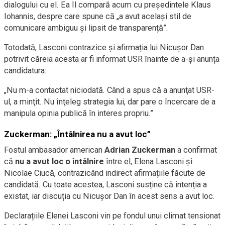
dialogului cu el. Ea îl compară acum cu președintele Klaus
Iohannis, despre care spune că „a avut același stil de
comunicare ambiguu și lipsit de transparență”.
Totodată, Lasconi contrazice și afirmația lui Nicușor Dan
potrivit căreia acesta ar fi informat USR înainte de a-și anunța
candidatura:
„Nu m-a contactat niciodată. Când a spus că a anunţat USR-
ul, a minţit. Nu înţeleg strategia lui, dar pare o încercare de a
manipula opinia publică în interes propriu.”
Zuckerman: „Întâlnirea nu a avut loc”
Fostul ambasador american
Adrian Zuckerman
a confirmat
că
nu a avut loc o întâlnire
între el, Elena Lasconi și
Nicolae Ciucă, contrazicând indirect afirmațiile făcute de
candidată. Cu toate acestea, Lasconi susține că intenția a
existat, iar discuția cu Nicușor Dan în acest sens a avut loc.
Declarațiile Elenei Lasconi vin pe fondul unui climat tensionat