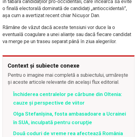
în tabăra candidaților pro-occidentali, care încearcă să evite
o finală electorală dominată de candidați „antioccidentali”,
așa cum a avertizat recent chiar Nicușor Dan.
Rămâne de văzut dacă aceste tensiuni vor duce la o
eventuală coagulare a unei alianțe sau dacă fiecare candidat
va merge pe un traseu separat până în ziua alegerilor.
Context și subiecte conexe
Pentru o imagine mai completă a subiectului, urmărește
și aceste articole relevante din același flux editorial.
Închiderea centralelor pe cărbune din Oltenia:
cauze și perspective de viitor
Olga Stefanîşina, fosta ambasadoare a Ucrainei
în SUA, inculpată pentru corupţie
Două coduri de vreme rea afectează România