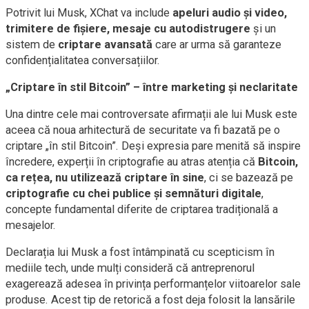
Potrivit lui Musk, XChat va include
apeluri audio și video,
trimitere de fișiere, mesaje cu autodistrugere
și un
sistem de
criptare avansată
care ar urma să garanteze
confidențialitatea conversațiilor.
„Criptare în stil Bitcoin” – între marketing și neclaritate
Una dintre cele mai controversate afirmații ale lui Musk este
aceea că noua arhitectură de securitate va fi bazată pe o
criptare „în stil Bitcoin”. Deși expresia pare menită să inspire
încredere, experții în criptografie au atras atenția că
Bitcoin,
ca rețea, nu utilizează criptare în sine
, ci se bazează pe
criptografie cu chei publice și semnături digitale
,
concepte fundamental diferite de criptarea tradițională a
mesajelor.
Declarația lui Musk a fost întâmpinată cu scepticism în
mediile tech, unde mulți consideră că antreprenorul
exagerează adesea în privința performanțelor viitoarelor sale
produse. Acest tip de retorică a fost deja folosit la lansările