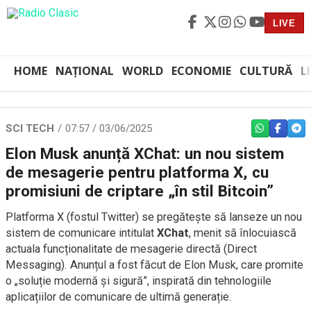
LIVE
HOME
NAȚIONAL
WORLD
ECONOMIE
CULTURĂ
L
SCI TECH
07:57 / 03/06/2025
WHATSAPP
FACEBO
TEL
Elon Musk anunță XChat: un nou sistem
de mesagerie pentru platforma X, cu
promisiuni de criptare „în stil Bitcoin”
Platforma X (fostul Twitter) se pregătește să lanseze un nou
sistem de comunicare intitulat
XChat
, menit să înlocuiască
actuala funcționalitate de mesagerie directă (Direct
Messaging). Anunțul a fost făcut de Elon Musk, care promite
o „soluție modernă și sigură”, inspirată din tehnologiile
aplicațiilor de comunicare de ultimă generație.