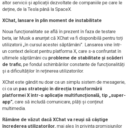
altor servicii și aplicații dezvoltate de companiile pe care le
deține, de la Tesla până la SpaceX.
XChat, lansare în plin moment de instabilitate
Noua funcționalitate se află în prezent în faza de testare
beta, iar Musk a anunțat că XChat va fi disponibilă pentru toți
utilizatorii „în cursul acestei săptămâni”. Lansarea vine într-
un context delicat pentru platforma X, care s-a confruntat în
ultimele săptămâni cu
probleme de stabilitate și scăderi
de trafic
, pe fondul schimbărilor constante de funcționalități
și a dificultăților în reținerea utilizatorilor.
XChat este gândit nu doar ca un simplu sistem de mesagerie,
ci ca un
pas strategic în direcția transformării
platformei X într-o aplicație multifuncțională, tip „super-
app”
, care să includă comunicare, plăți și conținut
multimedia.
Rămâne de văzut dacă XChat va reuși să câștige
încrederea utilizatorilor
, mai ales în privința promisiunilor