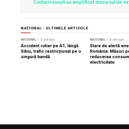
Conturi rusești au amplificat discursul de e
NAȚIONAL - ULTIMELE ARTICOLE
NAȚIONAL
5 zile ago
NAȚIONAL
6 zile ago
Accident rutier pe A1, lângă
Stare de alertă ene
Sibiu, trafic restricționat pe o
România: Măsuri p
singură bandă
reducerea consum
electricitate