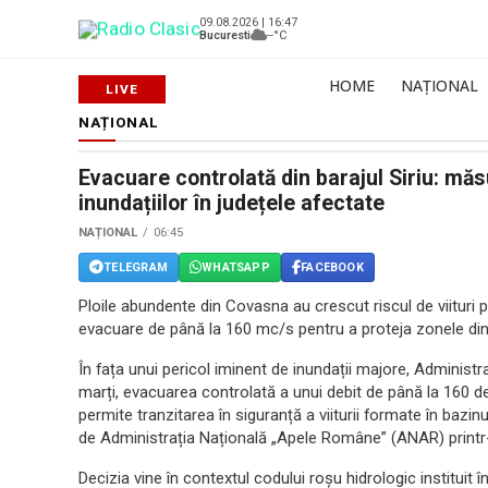
09.08.2026 | 16:47
Bucuresti
--°C
HOME
NAȚIONAL
NAȚIONAL
Evacuare controlată din barajul Siriu: mă
inundațiilor în județele afectate
NAȚIONAL
06:45
TELEGRAM
WHATSAPP
FACEBOOK
Ploile abundente din Covasna au crescut riscul de viituri p
evacuare de până la 160 mc/s pentru a proteja zonele din
În fața unui pericol iminent de inundații majore, Administ
marți, evacuarea controlată a unui debit de până la 160 d
permite tranzitarea în siguranță a viiturii formate în bazin
de Administrația Națională „Apele Române” (ANAR) print
Decizia vine în contextul codului roșu hidrologic instituit î