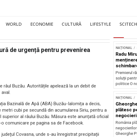
WORLD
ECONOMIE
CULTURĂ
LIFESTYLE
SCITECH
NAȚIONAL
sură de urgență pentru prevenirea
Radu Mir
menținere
schimbare
stabilitate
Premierul ră
soluții pent
politice O n
e râul Buzău. Autoritățile apelează la un debit de
 aval.
NAȚIONAL
rația Bazinală de Apă (ABA) Buzău-Ialomița a decis,
Gheorghe
plătesc p
e metri cubi pe secundă din acumularea Siriu, pentru a
negocieri
ul superior al râului Buzău. Măsura este anunțată oficial
r-o comunicare pe pagina sa de Facebook.
România plă
negocierilor
Gheorghe Pi
n județul Covasna, unde s-au înregistrat precipitații