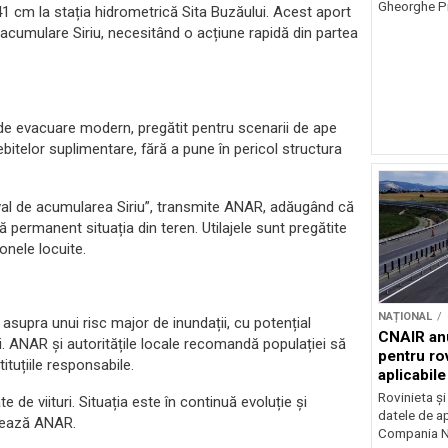
Gheorghe Pi
1 cm la stația hidrometrică Sita Buzăului. Acest aport
e acumulare Siriu, necesitând o acțiune rapidă din partea
 de evacuare modern, pregătit pentru scenarii de ape
bitelor suplimentare, fără a pune în pericol structura
val de acumularea Siriu”, transmite ANAR, adăugând că
 permanent situația din teren. Utilajele sunt pregătite
zonele locuite.
NAȚIONAL
supra unui risc major de inundații, cu potențial
CNAIR anu
rii. ANAR și autoritățile locale recomandă populației să
pentru rov
ituțiile responsabile.
aplicabil
Rovinieta ș
de viituri. Situația este în continuă evoluție și
datele de apl
izează ANAR.
Compania Na