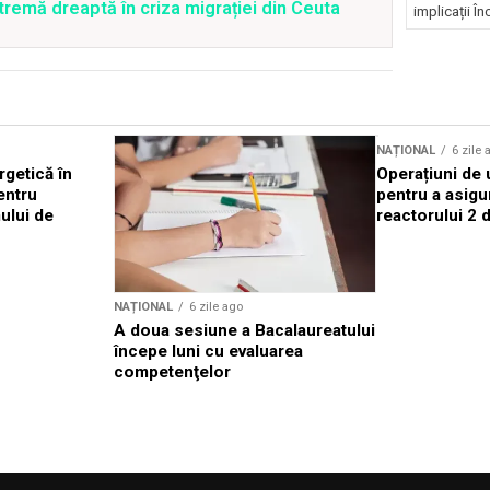
xtremă dreaptă în criza migrației din Ceuta
implicații În
NAȚIONAL
6 zile 
rgetică în
Operațiuni de
entru
pentru a asigu
ului de
reactorului 2 
NAȚIONAL
6 zile ago
A doua sesiune a Bacalaureatului
începe luni cu evaluarea
competenţelor