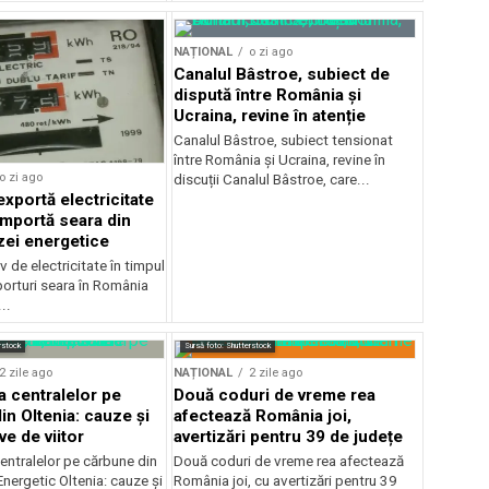
NAȚIONAL
o zi ago
Canalul Bâstroe, subiect de
dispută între România și
Ucraina, revine în atenție
Canalul Bâstroe, subiect tensionat
între România și Ucraina, revine în
o zi ago
discuții Canalul Bâstroe, care...
xportă electricitate
importă seara din
zei energetice
 de electricitate în timpul
mporturi seara în România
..
rstock
Sursă foto: Shutterstock
2 zile ago
NAȚIONAL
2 zile ago
a centralelor pe
Două coduri de vreme rea
in Oltenia: cauze și
afectează România joi,
e de viitor
avertizări pentru 39 de județe
entralelor pe cărbune din
Două coduri de vreme rea afectează
nergetic Oltenia: cauze și
România joi, cu avertizări pentru 39