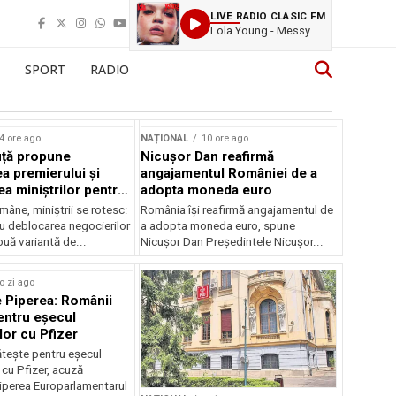
LIVE RADIO CLASIC FM
Lola Young - Messy
SPORT
RADIO
4 ore ago
NAȚIONAL
10 ore ago
uță propune
Nicușor Dan reafirmă
a premierului și
angajamentul României de a
a miniștrilor pentru
adopta moneda euro
 politică
mâne, miniștrii se rotesc:
România își reafirmă angajamentul de
ru deblocarea negocierilor
a adopta moneda euro, spune
ouă variantă de...
Nicușor Dan Președintele Nicușor...
o zi ago
 Piperea: Românii
entru eșecul
lor cu Pfizer
tește pentru eșecul
 cu Pfizer, acuză
perea Europarlamentarul