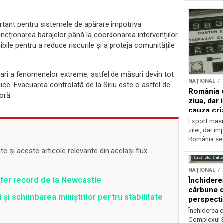
rtant pentru sistemele de apărare împotriva
funcționarea barajelor până la coordonarea intervențiilor
ibile pentru a reduce riscurile și a proteja comunitățile
mari a fenomenelor extreme, astfel de măsuri devin tot
NAȚIONAL
gice. Evacuarea controlată de la Siriu este o astfel de
România e
oră.
ziua, dar 
cauza cri
Export masiv
zilei, dar i
România se.
 și aceste articole relevante din același flux
Sursă foto: Shutte
NAȚIONAL
fer record de la Newcastle
Închidere
cărbune d
și schimbarea miniștrilor pentru stabilitate
perspectiv
Închiderea c
Complexul E