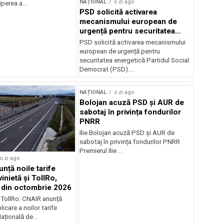
NAȚIONAL
o zi ago
perea a...
PSD solicită activarea
mecanismului european de
urgență pentru securitatea
energetică a României
PSD solicită activarea mecanismului
european de urgență pentru
securitatea energetică Partidul Social
Democrat (PSD)...
NAȚIONAL
o zi ago
Bolojan acuză PSD și AUR de
sabotaj în privința fondurilor
PNRR
Ilie Bolojan acuză PSD și AUR de
sabotaj în privința fondurilor PNRR
Premierul Ilie...
o zi ago
nță noile tarife
inietă și TollRo,
e din octombrie 2026
i TollRo: CNAIR anunță
icare a noilor tarife
țională de...