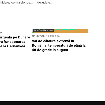
chiderea centralelor pe...
de județe...
Sursă foto: Shutte
Sursă foto: Shutterstock
ago
NAȚIONAL
NAȚIONAL
6 zile ago
 urgență pe Dunăre
Alpinist 
Val de căldură extremă în
ra funcționarea
în Poiana 
România: temperaturi de până la
de la Cernavodă
expediții 
40 de grade în august