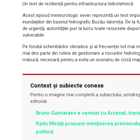
Un test de reziliență pentru infrastructura hidrotehnică
Acest episod meteorologic sever reprezintă un test impo
inundațiilor din bazinul hidrografic Buzău-Ialomița. De la 
de urgență, autoritățile pun la lucru toate resursele dispon
vulnerabile.
Pe fondul schimbărilor climatice și al frecvenței tot mai 
mai des parte din rutina de gestionare a riscurilor hidrolo
măsură, necesară pentru a evita un scenariu de criză maj
Context și subiecte conexe
Pentru o imagine mai completă a subiectului, urmărește
editorial.
Bruno Guimaraes a semnat cu Arsenal, trans
Radu Miruță propune menținerea premierului 
politică