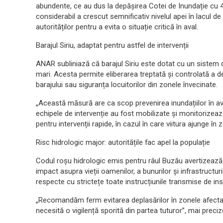
abundente, ce au dus la depășirea Cotei de Inundație cu 4
considerabil a crescut semnificativ nivelul apei în lacul d
autorităților pentru a evita o situație critică în aval.
Barajul Siriu, adaptat pentru astfel de intervenții
ANAR subliniază că barajul Siriu este dotat cu un sistem
mari. Acesta permite eliberarea treptată și controlată a de
barajului sau siguranța locuitorilor din zonele învecinate.
„Această măsură are ca scop prevenirea inundațiilor în a
echipele de intervenție au fost mobilizate și monitorizează
pentru intervenții rapide, în cazul în care viitura ajunge în 
Risc hidrologic major: autoritățile fac apel la populație
Codul roșu hidrologic emis pentru râul Buzău avertizează a
impact asupra vieții oamenilor, a bunurilor și infrastructu
respecte cu strictețe toate instrucțiunile transmise de inst
„Recomandăm ferm evitarea deplasărilor în zonele afectate 
necesită o vigilență sporită din partea tuturor”, mai prec