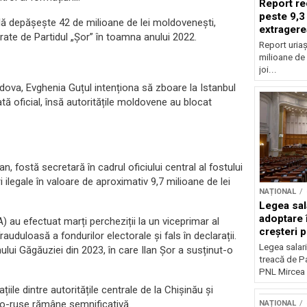
Report re
peste 9,3
ală depășește 42 de milioane de lei moldovenești,
extragere
trate de Partidul „Șor” în toamna anului 2022.
Report uriaș
milioane de 
joi...
ldova, Evghenia Guțul intenționa să zboare la Istanbul
tă oficial, însă autoritățile moldovene au blocat
, fostă secretară în cadrul oficiului central al fostului
 ilegale în valoare de aproximativ 9,7 milioane de lei
NAȚIONAL
Legea sal
adoptare 
) au efectuat marți percheziții la un viceprimar al
creșteri p
auduloasă a fondurilor electorale și fals în declarații.
Legea salari
ui Găgăuziei din 2023, în care Ilan Șor a susținut-o
treacă de P
PNL Mircea 
iile dintre autoritățile centrale de la Chișinău și
ro-ruse rămâne semnificativă.
NAȚIONAL