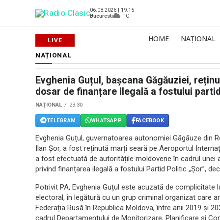
06.08.2026 | 19:15
Bucuresti
--°C
HOME
NAȚIONAL
NAȚIONAL
Evghenia Guțul, bașcana Găgăuziei, reținu
dosar de finanțare ilegală a fostului parti
NAȚIONAL
23:30
TELEGRAM
WHATSAPP
FACEBOOK
Evghenia Guțul, guvernatoarea autonomiei Găgăuze din Rep
Ilan Șor, a fost reținută marți seară pe Aeroportul Intern
a fost efectuată de autoritățile moldovene în cadrul unei
privind finanțarea ilegală a fostului Partid Politic „Șor”, de
Potrivit PA, Evghenia Guțul este acuzată de complicitate la
electoral, în legătură cu un grup criminal organizat care a
Federația Rusă în Republica Moldova, între anii 2019 și 2
cadrul Departamentului de Monitorizare, Planificare și Cont