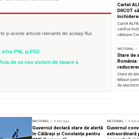
Cartel AL
DIICOT să
închidere
cărbune
Cartel ALFA
verifice înc
 și aceste articole relevante din același flux
cărbune Con
NAȚIONAL
 între PNL și PSD
Stare de a
România: 
ficia de un nou sistem de taxare a
reducere
electricit
Stare de ale
Măsuri pent
de electricit
NAȚIONAL
4 zile ago
NAȚIONAL
4 zile 
Guvernul declară stare de alertă
Guvernul conv
în Călărași și Constanța pentru
extraordinară 