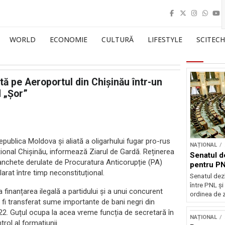
WORLD
ECONOMIE
CULTURĂ
LIFESTYLE
SCITECH
tă pe Aeroportul din Chișinău într-un
d „Șor”
ublica Moldova și aliată a oligarhului fugar pro-rus
NAȚIONAL
ațional Chișinău, informează Ziarul de Gardă. Reținerea
Senatul d
 anchete derulate de Procuratura Anticorupție (PA)
pentru PN
clarat între timp neconstituțional.
Senatul dez
între PNL ș
 finanțarea ilegală a partidului și a unui concurent
ordinea de z
r fi transferat sume importante de bani negri din
022. Guțul ocupa la acea vreme funcția de secretară în
NAȚIONAL
rol al formațiunii.