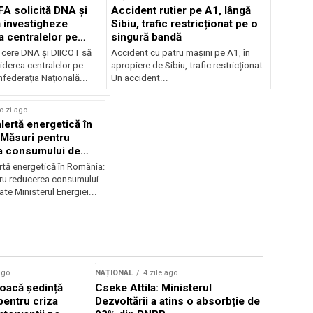
FA solicită DNA și
Accident rutier pe A1, lângă
 investigheze
Sibiu, trafic restricționat pe o
a centralelor pe
singură bandă
 cere DNA și DIICOT să
Accident cu patru mașini pe A1, în
hiderea centralelor pe
apropiere de Sibiu, trafic restricționat
federația Națională...
Un accident...
o zi ago
lertă energetică în
Măsuri pentru
a consumului de
ate
rtă energetică în România:
ru reducerea consumului
ate Ministerul Energiei...
ago
NAȚIONAL
4 zile ago
NAȚIONAL
oacă ședință
Cseke Attila: Ministerul
Legea inte
pentru criza
Dezvoltării a atins o absorbție de
deputații 