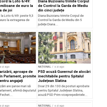
cord la Loto 6/49:
Diana Buzoianu trimite Corpul
 milioane de euro la
de Control la Garda de Mediu
a de joi
din cinci județe
 la Loto 6/49: peste 9,3
Diana Buzoianu trimite Corpul de
euro la extragerea de
Control la Garda de Mediu din 5
județe Diana...
o zi ago
NAȚIONAL
o zi ago
arizării, aproape de
PSD acuză Guvernul de alocări
în Parlament, promite
inechitabile pentru Spitalul
entru angajați
Județean Slatina
zării are șanse mari să
Doar 29 din 130 de posturi aprobate
arlament, afirmă deputatul
pentru Spitalul Județean Slatina,
Fechet...
acuză PSD Prim-vicepreședintele...
o zi ago
NAȚIONAL
o zi ago