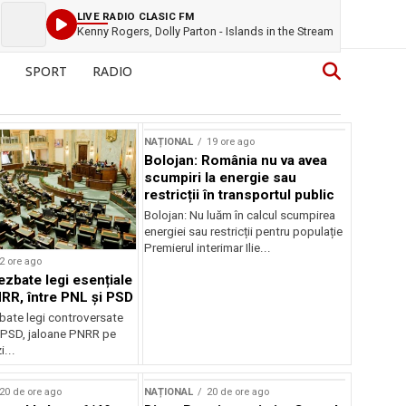
LIVE RADIO CLASIC FM
Kenny Rogers, Dolly Parton - Islands in the Stream
SPORT
RADIO
NAȚIONAL
19 ore ago
Bolojan: România nu va avea
scumpiri la energie sau
restricții în transportul public
Bolojan: Nu luăm în calcul scumpirea
energiei sau restricții pentru populație
Premierul interimar Ilie...
2 ore ago
ezbate legi esențiale
RR, între PNL și PSD
bate legi controversate
i PSD, jaloane PNRR pe
i...
20 de ore ago
NAȚIONAL
20 de ore ago