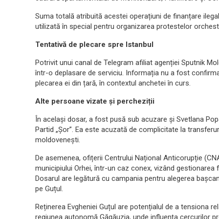
Suma totală atribuită acestei operațiuni de finanțare ileg
utilizată în special pentru organizarea protestelor orches
Tentativă de plecare spre Istanbul
Potrivit unui canal de Telegram afiliat agenției Sputnik Mo
într-o deplasare de serviciu. Informația nu a fost confirma
plecarea ei din țară, în contextul anchetei în curs.
Alte persoane vizate și percheziții
În același dosar, a fost pusă sub acuzare și Svetlana Popan
Partid „Șor”. Ea este acuzată de complicitate la transferuri
moldovenești.
De asemenea, ofițerii Centrului Național Anticorupție (CNA
municipiului Orhei, într-un caz conex, vizând gestionarea fr
Dosarul are legătură cu campania pentru alegerea başcanul
pe Guțul.
Reținerea Evgheniei Guțul are potențialul de a tensiona relaț
regiunea autonomă Găgăuzia, unde influența cercurilor p