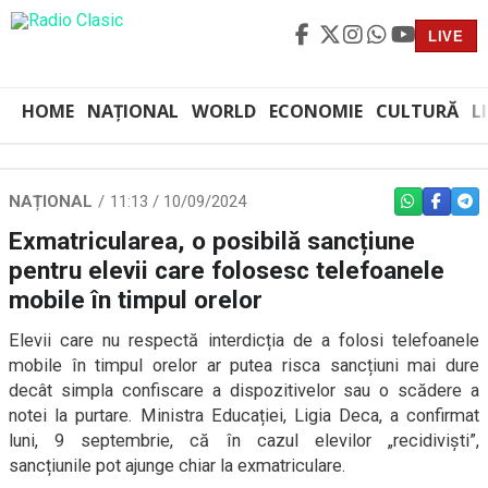
LIVE
HOME
NAȚIONAL
WORLD
ECONOMIE
CULTURĂ
L
NAȚIONAL
11:13 / 10/09/2024
WHATSAPP
FACEBO
TEL
Exmatricularea, o posibilă sancțiune
pentru elevii care folosesc telefoanele
mobile în timpul orelor
Elevii care nu respectă interdicția de a folosi telefoanele
mobile în timpul orelor ar putea risca sancțiuni mai dure
decât simpla confiscare a dispozitivelor sau o scădere a
notei la purtare. Ministra Educației, Ligia Deca, a confirmat
luni, 9 septembrie, că în cazul elevilor „recidiviști”,
sancțiunile pot ajunge chiar la exmatriculare.