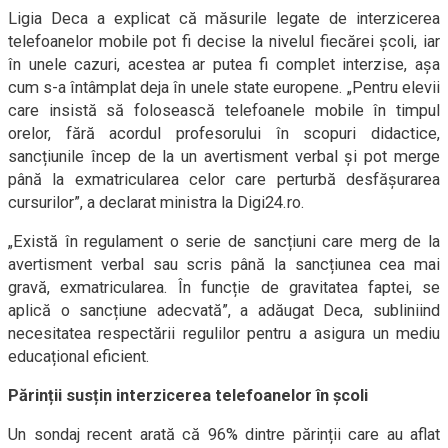
Ligia Deca a explicat că măsurile legate de interzicerea
telefoanelor mobile pot fi decise la nivelul fiecărei școli, iar
în unele cazuri, acestea ar putea fi complet interzise, așa
cum s-a întâmplat deja în unele state europene. „Pentru elevii
care insistă să folosească telefoanele mobile în timpul
orelor, fără acordul profesorului în scopuri didactice,
sancțiunile încep de la un avertisment verbal și pot merge
până la exmatricularea celor care perturbă desfășurarea
cursurilor”, a declarat ministra la Digi24.ro.
„Există în regulament o serie de sancțiuni care merg de la
avertisment verbal sau scris până la sancțiunea cea mai
gravă, exmatricularea. În funcție de gravitatea faptei, se
aplică o sancțiune adecvată”, a adăugat Deca, subliniind
necesitatea respectării regulilor pentru a asigura un mediu
educațional eficient.
Părinții susțin interzicerea telefoanelor în școli
Un sondaj recent arată că 96% dintre părinții care au aflat