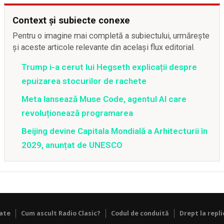
Context și subiecte conexe
Pentru o imagine mai completă a subiectului, urmărește
și aceste articole relevante din același flux editorial.
Trump i-a cerut lui Hegseth explicații despre
epuizarea stocurilor de rachete
Meta lansează Muse Code, agentul AI care
revoluționează programarea
Beijing devine Capitala Mondială a Arhitecturii în
2029, anunțat de UNESCO
tate
Cum ascult Radio Clasic?
Codul de conduită
Drept la repli