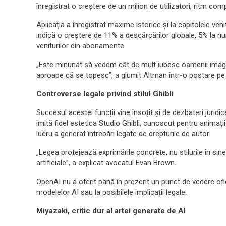
înregistrat o creștere de un milion de utilizatori, ritm com
Aplicația a înregistrat maxime istorice și la capitolele ve
indică o creștere de 11% a descărcărilor globale, 5% la num
veniturilor din abonamente.
„Este minunat să vedem cât de mult iubesc oamenii imagi
aproape că se topesc”, a glumit Altman într-o postare pe
Controverse legale privind stilul Ghibli
Succesul acestei funcții vine însoțit și de dezbateri juridic
imită fidel estetica Studio Ghibli, cunoscut pentru anima
lucru a generat întrebări legate de drepturile de autor.
„Legea protejează exprimările concrete, nu stilurile în sine.
artificiale”, a explicat avocatul Evan Brown.
OpenAI nu a oferit până în prezent un punct de vedere ofici
modelelor AI sau la posibilele implicații legale.
Miyazaki, critic dur al artei generate de AI