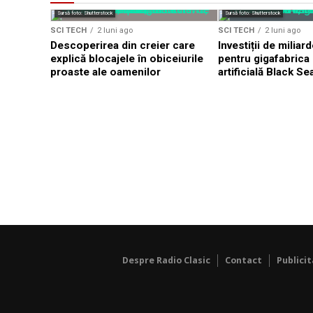
Sursă foto: Shutterstock
Sursă foto: Shutterstock
SCI TECH
2 luni ago
SCI TECH
2 luni ago
Descoperirea din creier care
Investiții de milia
explică blocajele în obiceiurile
pentru gigafabrica 
proaste ale oamenilor
artificială Black Se
Despre Radio Clasic
Contact
Publici