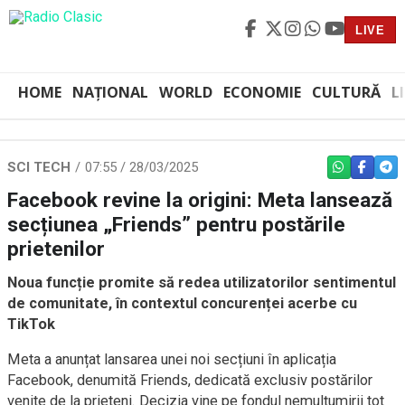
LIVE
HOME
NAȚIONAL
WORLD
ECONOMIE
CULTURĂ
L
SCI TECH
07:55 / 28/03/2025
WHATSAPP
FACEBO
TEL
Facebook revine la origini: Meta lansează
secțiunea „Friends” pentru postările
prietenilor
Noua funcție promite să redea utilizatorilor sentimentul
de comunitate, în contextul concurenței acerbe cu
TikTok
Meta a anunțat lansarea unei noi secțiuni în aplicația
Facebook, denumită Friends, dedicată exclusiv postărilor
venite de la prieteni. Decizia vine pe fondul nemulțumirii tot