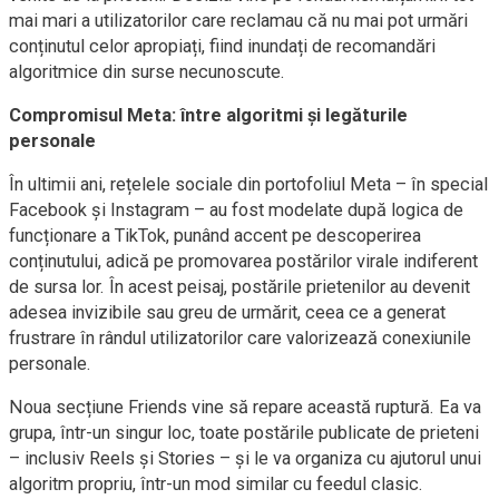
mai mari a utilizatorilor care reclamau că nu mai pot urmări
conținutul celor apropiați, fiind inundați de recomandări
algoritmice din surse necunoscute.
Compromisul Meta: între algoritmi și legăturile
personale
În ultimii ani, rețelele sociale din portofoliul Meta – în special
Facebook și Instagram – au fost modelate după logica de
funcționare a TikTok, punând accent pe descoperirea
conținutului, adică pe promovarea postărilor virale indiferent
de sursa lor. În acest peisaj, postările prietenilor au devenit
adesea invizibile sau greu de urmărit, ceea ce a generat
frustrare în rândul utilizatorilor care valorizează conexiunile
personale.
Noua secțiune Friends vine să repare această ruptură. Ea va
grupa, într-un singur loc, toate postările publicate de prieteni
– inclusiv Reels și Stories – și le va organiza cu ajutorul unui
algoritm propriu, într-un mod similar cu feedul clasic.