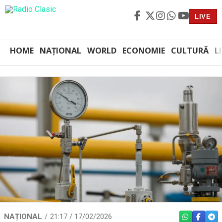
LIVE
HOME
NAȚIONAL
WORLD
ECONOMIE
CULTURĂ
L
NAȚIONAL
21:17 / 17/02/2026
WHATSAPP
FACEBO
TEL