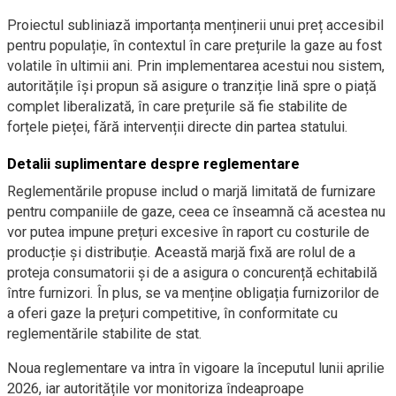
Proiectul subliniază importanța menținerii unui preț accesibil
pentru populație, în contextul în care prețurile la gaze au fost
volatile în ultimii ani. Prin implementarea acestui nou sistem,
autoritățile își propun să asigure o tranziție lină spre o piață
complet liberalizată, în care prețurile să fie stabilite de
forțele pieței, fără intervenții directe din partea statului.
Detalii suplimentare despre reglementare
Reglementările propuse includ o marjă limitată de furnizare
pentru companiile de gaze, ceea ce înseamnă că acestea nu
vor putea impune prețuri excesive în raport cu costurile de
producție și distribuție. Această marjă fixă are rolul de a
proteja consumatorii și de a asigura o concurență echitabilă
între furnizori. În plus, se va menține obligația furnizorilor de
a oferi gaze la prețuri competitive, în conformitate cu
reglementările stabilite de stat.
Noua reglementare va intra în vigoare la începutul lunii aprilie
2026, iar autoritățile vor monitoriza îndeaproape