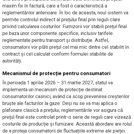
maxim fix în factură, care a fost o caracteristică a
reglementărilor anterioare. În loc de aceasta, noul sistem va
permite controlul indirect al prețului final prin reguli clare
privind calcularea costurilor. Furnizorii vor stabili prețul final
pe baza unor componente specifice, inclusiv tarifele
reglementate pentru transport și distribuție. Astfel,
consumatorii vor plăti prețul cel mai mic dintre cel stabilit în
contract și cel calculat conform formulei stabilite de
autorități.
Mecanismul de protecție pentru consumatori
În perioada 1 aprilie 2026 – 31 martie 2027, statul va
implementa un mecanism de protecție destinat
consumatorilor casnici, având ca scop prevenirea creșterilor
bruște ale facturilor la gaze. Deși nu se va mai aplica o
plafonare clasică a prețului, reglementările vor asigura că
prețul final este controlat printr-o serie de reguli care vizează
costurile de producție și furnizare. Această abordare are rolul
de a proteja consumatorii de fluctuațiile extreme ale pieței.