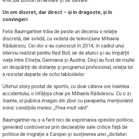
efectua zboruri umanitare și de salvare.
Un om discret, dar direct – și în dragoste, și în
convingeri
Felix Baumgartner trăia de peste un deceniu o relație
discretă, dar solidă, cu vedeta de televiziune Mihaela
Rădulescu. Cei doi s-au cunoscut în 2014, în cadrul unui
interviu realizat pentru Red Bull, iar de atunci și-au împărțit
viața între Elveția, Germania și Austria. Deși au fost de multe
ori despărțiți de distanțe și programul profesional, relația lor
a rezistat departe de ochii tabloidelor.
Ultimul story postat de sportiv, cu doar câteva ore înaintea
accidentului, o înfățișa chiar pe Mihaela Rădulescu. Cu o zi
înainte, el publica imagini din zbor cu parapanta, menționând
ironic condițiile meteo: „Prea mult vânt”.
Baumgartner nu s-a ferit nici de exprimarea opiniilor politice,
generând controverse prin declarațiile sale critice față de
politica de migrație a Europei și susținerea unei „dictaturi