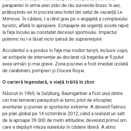
parapantei în urma unei stări de rău survenite brusc în aer,
prăbușindu-se în piscina unui hotel din satul de vacanță Le
Mimose. În cădere, l-a rănit grav pe o angajată a complexului
turistic, aflată în apropiere. Echipajele de urgență sosite rapid
la fața locului au constatat decesul sportivului. Impactul
puternic nu i-a lăsat nicio șansă de supraviețuire.
Accidentul s-a produs în fața mai multor turiști, inclusiv copii,
iar echipele de intervenție au declarat că tragedia ar fi putut
avea urmări și mai grave. Zona piscinei a fost imediat izolată
de carabinieri, pompieri și Crucea Roșie.
O carieră legendară, o viață trăită în zbor
Născut în 1969, la Salzburg, Baumgartner a fost unul dintre
cei mai temerari parașutiști ai lumii, pilot de elicopter,
aventurier și pionier al sporturilor extreme. A devenit faimos
pe plan global pe 14 octombrie 2012, când a realizat un salt
de la aproape 39.000 de metri altitudine, devenind primul om
care a depășit viteza sunetului în cădere liberă. A atins