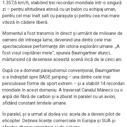
1.357,6 km/h, stabilind trei recorduri mondiale într-o singură
zi – pentru altitudinea atinsă cu un balon cu echipaj uman,
pentru cel mai înalt salt cu parașuta și pentru cea mai mare
viteză în cădere liberă.
Momentul a fost transmis în direct și urmărit de milioane de
oameni din întreaga lume, devenind una dintre cele mai
spectaculoase performanțe din istoria explorării umane. „A
fost visul copilăriei mele”, spunea Baumgartner atunci,
mărturisind că desenase această scenă încă de la cinci ani.
După ce a dominat parașutismul convențional, Baumgartner
s-a îndreptat spre BASE jumping – una dintre cele mai
periculoase forme de sport extrem – și a stabilit 14 recorduri
mondiale în acest domeniu. A traversat Canalul Mânecii cu o
aripă din fibră de carbon și a zburat în paralel cu un avion,
sfidând constant limitele umane.
În paralel, și-a urmat al doilea vis: acela de a deveni pilot de
elicopter. Deținea licențe comerciale în Europa și SUA și