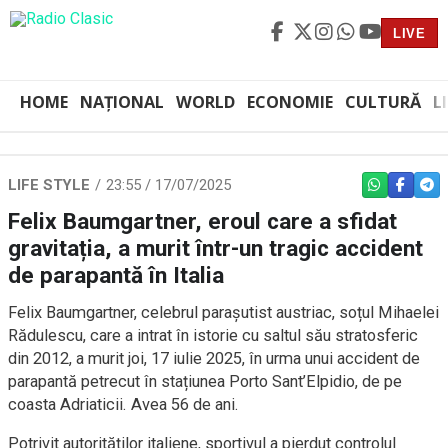
LIVE
HOME
NAȚIONAL
WORLD
ECONOMIE
CULTURĂ
L
LIFE STYLE
23:55 / 17/07/2025
WHATSAPP
FACEBO
TEL
Felix Baumgartner, eroul care a sfidat
gravitația, a murit într-un tragic accident
de parapantă în Italia
Felix Baumgartner, celebrul parașutist austriac, soțul Mihaelei
Rădulescu, care a intrat în istorie cu saltul său stratosferic
din 2012, a murit joi, 17 iulie 2025, în urma unui accident de
parapantă petrecut în stațiunea Porto Sant’Elpidio, de pe
coasta Adriaticii. Avea 56 de ani.
Potrivit autorităților italiene, sportivul a pierdut controlul