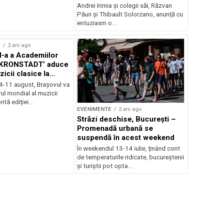
Andrei Irimia și colegii săi, Răzvan
Păun și Thibault Solorzano, anunță cu
entuziasm o...
E
2 ani ago
II-a a Academiilor
KRONSTADT’ aduce
zicii clasice la
 4-11 august, Brașovul va
ul mondial al muzicii
ită ediției...
EVENIMENTE
2 ani ago
Străzi deschise, București –
Promenadă urbană se
suspendă în acest weekend
În weekendul 13-14 iulie, ținând cont
de temperaturile ridicate, bucureștenii
și turiștii pot opta...