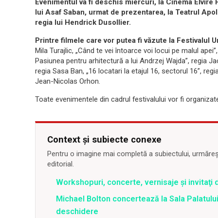
Evenimentul va fi deschis miercuri, la Cinema Elvire 
lui Asaf Saban, urmat de prezentarea, la Teatrul Apoll
regia lui Hendrick Dusollier.
Printre filmele care vor putea fi văzute la Festivalu
Mila Turajlic, „Când te vei întoarce voi locui pe malul ape
Pasiunea pentru arhitectură a lui Andrzej Wajda”, regia Ja
regia Sasa Ban, „16 locatari la etajul 16, sectorul 16”, regi
Jean-Nicolas Orhon.
Toate evenimentele din cadrul festivalului vor fi organiza
Context și subiecte conexe
Pentru o imagine mai completă a subiectului, urmărește
editorial.
Workshopuri, concerte, vernisaje şi invitaţi 
Michael Bolton concertează la Sala Palatului
deschidere