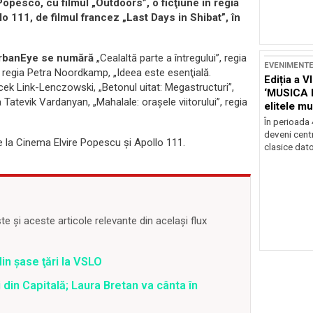
Popesco, cu filmul „Outdoors”, o ficţiune în regia
o 111, de filmul francez „Last Days in Shibat”, în
l UrbanEye se numără
„Cealaltă parte a întregului”, regia
EVENIMENT
i”, regia Petra Noordkamp, „Ideea este esenţială.
Ediția a V
cek Link-Lenczowski, „Betonul uitat: Megastructuri”,
‘MUSICA 
a Tatevik Vardanyan, „Mahalale: oraşele viitorului”, regia
elitele mu
Brașov
În perioada
deveni centr
te la Cinema Elvire Popescu şi Apollo 111.
clasice dator
 și aceste articole relevante din același flux
din şase ţări la VSLO
 din Capitală; Laura Bretan va cânta în