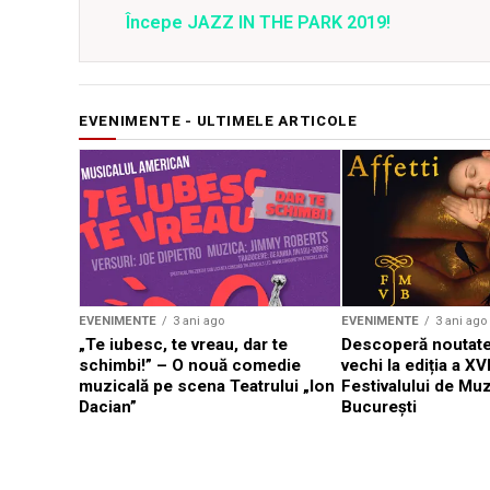
Începe JAZZ IN THE PARK 2019!
EVENIMENTE - ULTIMELE ARTICOLE
EVENIMENTE
3 ani ago
EVENIMENTE
3 ani ago
„Te iubesc, te vreau, dar te
Descoperă noutate
schimbi!” – O nouă comedie
vechi la ediția a XVI
muzicală pe scena Teatrului „Ion
Festivalului de Mu
Dacian”
București