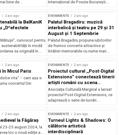
mai bine de...
Internațional de Poezie București...
E
2 ani ago
EVENIMENTE
2 ani ago
enabilă la BalKaniK
Palatul Bragadiru: muzică
cu „D*efectele
interbelică şi teatru pe 29 şi 31
August şi 1 Septembrie
 Mătușii”, cunoscut pentru
Palatul Bragadiru propune iubitorilor
sustenabilității în modă
de frumos concerte attractive şi
ordarea sa originală în...
întâlniri memorabile cu nume mari...
E
2 ani ago
EVENIMENTE
2 ani ago
i în Micul Paris
Proiectul cultural ,,Post-Digital
Extensions” conectează tinerii
dolce vita” – cam așa s-
artiști români cu scena
zuma concertul Din
internațională
Asociația Culturală Marginal a lansat
proiectul Post-Digital Extensions, ce
adaptează o serie de lucrări...
E
2 ani ago
EVENIMENTE
2 ani ago
medieval la Făgăraș
Turneul Lights & Shadows: O
călătorie artistică
l 23-25 august 2024, la
interdisciplinară
vea loc o nouă ediție a...