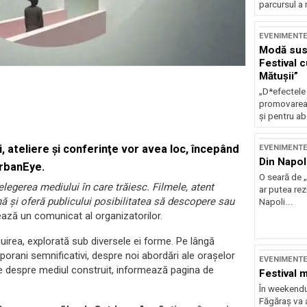
parcursul a 
EVENIMENT
Modă sust
Festival 
Mătușii”
„D*efectele
promovarea 
și pentru ab
i, ateliere şi conferinţe vor avea loc, începând
EVENIMENT
Din Napol
UrbanEye.
O seară de „
elegerea mediului în care trăiesc. Filmele, atent
ar putea re
ă şi oferă publicului posibilitatea să descopere sau
Napoli...
ează un comunicat al organizatorilor.
cuirea, explorată sub diversele ei forme. Pe lângă
orani semnificativi, despre noi abordări ale oraşelor
EVENIMENT
nte despre mediul construit, informează pagina de
Festival 
În weekendu
Făgăraș va a