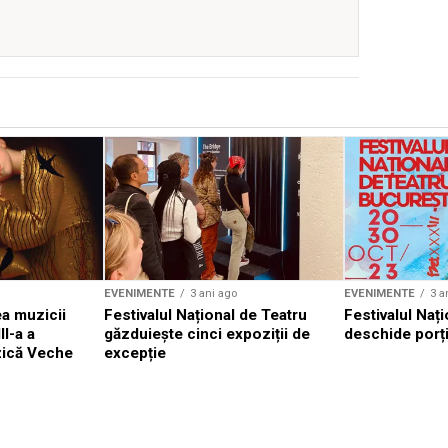
EVENIMENTE
3 ani ago
EVENIMENTE
3 a
a muzicii
Festivalul Național de Teatru
Festivalul Nați
II-a a
găzduiește cinci expoziții de
deschide porți
zică Veche
excepție