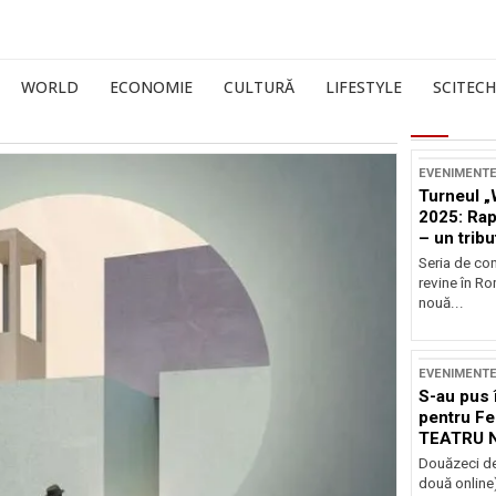
WORLD
ECONOMIE
CULTURĂ
LIFESTYLE
SCITECH
EVENIMENT
Turneul „
2025: Ra
– un tribu
și Occide
Seria de co
revine în R
nouă...
EVENIMENT
S-au pus 
pentru Fe
TEATRU 
Douăzeci de
două online