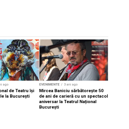
EVENIMENTE
Weekend c
Teatru la 
eveniment
ni ago
EVENIMENTE
3 ani ago
onal de Teatru își
Mircea Baniciu sărbătorește 50
le la București
de ani de carieră cu un spectacol
aniversar la Teatrul Național
București