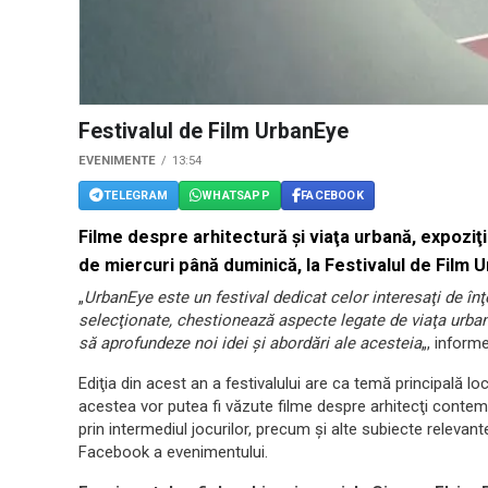
Festivalul de Film UrbanEye
EVENIMENTE
13:54
TELEGRAM
WHATSAPP
FACEBOOK
Filme despre arhitectură şi viaţa urbană, expoziţi
de miercuri până duminică, la Festivalul de Film 
„
UrbanEye este un festival dedicat celor interesaţi de înţ
selecţionate, chestionează aspecte legate de viaţa urban
să aprofundeze noi idei şi abordări ale acesteia
„, inform
Ediţia din acest an a festivalului are ca temă principală lo
acestea vor putea fi văzute filme despre arhitecţi contemp
prin intermediul jocurilor, precum şi alte subiecte releva
Facebook a evenimentului.