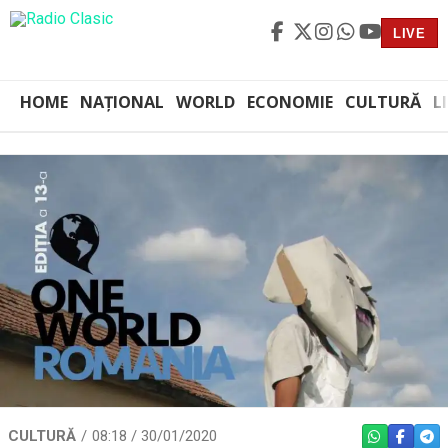
LIVE
HOME
NAȚIONAL
WORLD
ECONOMIE
CULTURĂ
L
CULTURĂ
08:18 / 30/01/2020
WHATSAPP
FACEBO
TEL