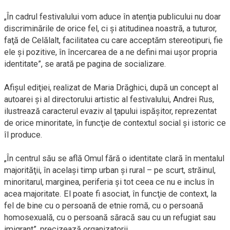
„În cadrul festivalului vom aduce în atenţia publicului nu doar
discriminările de orice fel, ci şi atitudinea noastră, a tuturor,
faţă de Celălalt, facilitatea cu care acceptăm stereotipuri, fie
ele şi pozitive, în încercarea de a ne defini mai uşor propria
identitate”, se arată pe pagina de socializare.
Afişul ediţiei, realizat de Maria Drăghici, după un concept al
autoarei şi al directorului artistic al festivalului, Andrei Rus,
ilustrează caracterul evaziv al ţapului ispăşitor, reprezentat
de orice minoritate, în funcţie de contextul social şi istoric ce
îl produce.
„În centrul său se află Omul fără o identitate clară în mentalul
majorităţii, în acelaşi timp urban şi rural – pe scurt, străinul,
minoritarul, marginea, periferia şi tot ceea ce nu e inclus în
acea majoritate. El poate fi asociat, în funcţie de context, la
fel de bine cu o persoană de etnie romă, cu o persoană
homosexuală, cu o persoană săracă sau cu un refugiat sau
imigrant”, precizează organizatorii.