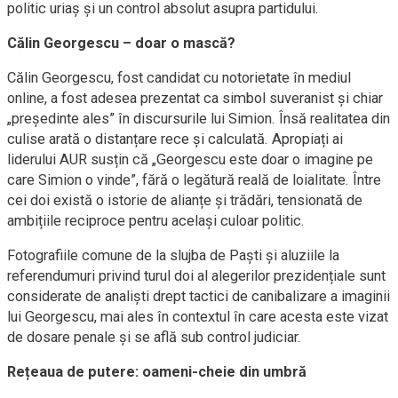
politic uriaș și un control absolut asupra partidului.
Călin Georgescu – doar o mască?
Călin Georgescu, fost candidat cu notorietate în mediul
online, a fost adesea prezentat ca simbol suveranist și chiar
„președinte ales” în discursurile lui Simion. Însă realitatea din
culise arată o distanțare rece și calculată. Apropiați ai
liderului AUR susțin că „Georgescu este doar o imagine pe
care Simion o vinde”, fără o legătură reală de loialitate. Între
cei doi există o istorie de alianțe și trădări, tensionată de
ambițiile reciproce pentru același culoar politic.
Fotografiile comune de la slujba de Paști și aluziile la
referendumuri privind turul doi al alegerilor prezidențiale sunt
considerate de analiști drept tactici de canibalizare a imaginii
lui Georgescu, mai ales în contextul în care acesta este vizat
de dosare penale și se află sub control judiciar.
Rețeaua de putere: oameni-cheie din umbră