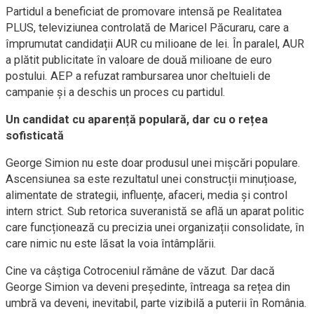
Partidul a beneficiat de promovare intensă pe Realitatea
PLUS, televiziunea controlată de Maricel Păcuraru, care a
împrumutat candidații AUR cu milioane de lei. În paralel, AUR
a plătit publicitate în valoare de două milioane de euro
postului. AEP a refuzat rambursarea unor cheltuieli de
campanie și a deschis un proces cu partidul.
Un candidat cu aparență populară, dar cu o rețea
sofisticată
George Simion nu este doar produsul unei mișcări populare.
Ascensiunea sa este rezultatul unei construcții minuțioase,
alimentate de strategii, influențe, afaceri, media și control
intern strict. Sub retorica suveranistă se află un aparat politic
care funcționează cu precizia unei organizații consolidate, în
care nimic nu este lăsat la voia întâmplării.
Cine va câștiga Cotroceniul rămâne de văzut. Dar dacă
George Simion va deveni președinte, întreaga sa rețea din
umbră va deveni, inevitabil, parte vizibilă a puterii în România.