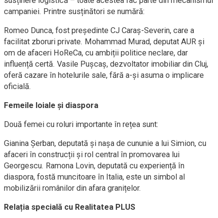
susținere logistică – toate acestea fac parte din mecanismul
campaniei. Printre susținători se numără:
Romeo Dunca, fost președinte CJ Caraș-Severin, care a
facilitat zboruri private. Mohammad Murad, deputat AUR și
om de afaceri HoReCa, cu ambiții politice neclare, dar
influență certă. Vasile Pușcaș, dezvoltator imobiliar din Cluj,
oferă cazare în hotelurile sale, fără a-și asuma o implicare
oficială.
Femeile loiale și diaspora
Două femei cu roluri importante în rețea sunt:
Gianina Șerban, deputată și nașa de cununie a lui Simion, cu
afaceri în construcții și rol central în promovarea lui
Georgescu. Ramona Lovin, deputată cu experiență în
diaspora, fostă muncitoare în Italia, este un simbol al
mobilizării românilor din afara granițelor.
Relația specială cu Realitatea PLUS