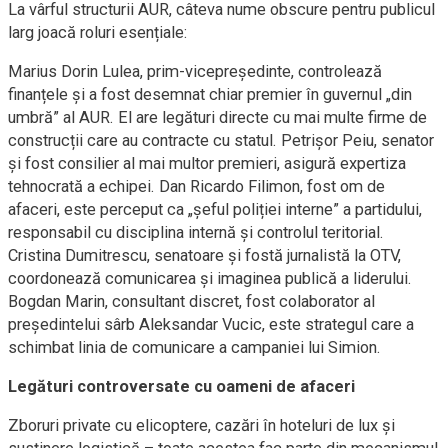
La vârful structurii AUR, câteva nume obscure pentru publicul
larg joacă roluri esențiale:
Marius Dorin Lulea, prim-vicepreședinte, controlează
finanțele și a fost desemnat chiar premier în guvernul „din
umbră” al AUR. El are legături directe cu mai multe firme de
construcții care au contracte cu statul. Petrișor Peiu, senator
și fost consilier al mai multor premieri, asigură expertiza
tehnocrată a echipei. Dan Ricardo Filimon, fost om de
afaceri, este perceput ca „șeful poliției interne” a partidului,
responsabil cu disciplina internă și controlul teritorial.
Cristina Dumitrescu, senatoare și fostă jurnalistă la OTV,
coordonează comunicarea și imaginea publică a liderului.
Bogdan Marin, consultant discret, fost colaborator al
președintelui sârb Aleksandar Vucic, este strategul care a
schimbat linia de comunicare a campaniei lui Simion.
Legături controversate cu oameni de afaceri
Zboruri private cu elicoptere, cazări în hoteluri de lux și