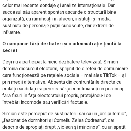
celor mai recente sondaje și analize internaționale. Dar
succesul său aparent spontan ascunde o structură bine
organizată, cu ramificații în afaceri, instituții și media,
susținută de personaje puțin cunoscute, dar extrem de
influente.
O campanie fără dezbateri și o administrație ținută la
secret
Deși nu a participat la nicio dezbatere televizată, Simion
domină discursul electoral, sprijinit de o rețea de comunicare
care funcționează pe rețelele sociale – mai ales TikTok – și
prin medii alternative. Absența din confruntările directe cu
ceilalți candidați i-a permis să-și construiască un personaj
fără fisuri în fața electoratului propriu, protejându-l de
întrebări incomode sau verificări factuale.
Simion este perceput de susținătorii săi ca un „om puternic”,
„fascinat de domnitori și Corneliu Zelea Codreanu”, dar
descris de apropiați drept „viclean și mincinos”, cu un apetit