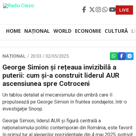
LIVE
HOME
NAȚIONAL
WORLD
ECONOMIE
CULTURĂ
L
NAȚIONAL
20:03 / 02/05/2025
WHATSAPP
FACEBO
TEL
George Simion și rețeaua invizibilă a
puterii: cum și-a construit liderul AUR
ascensiunea spre Cotroceni
Un tablou detaliat al mecanismului din umbră care îl
propulsează pe George Simion în fruntea sondajelor, într-o
investigație Snoop.
George Simion, liderul AUR și figură centrală a
naționalismului politic contemporan din România, este favorit
în primul tur al alegerilor prezidențiale din 4 mai 2025, potrivit