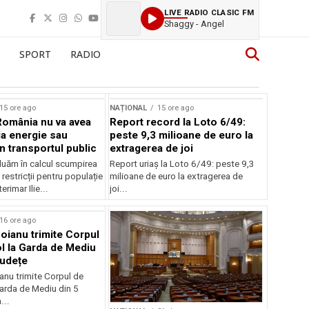
LIVE RADIO CLASIC FM
Shaggy - Angel
SPORT
RADIO
15 ore ago
NAȚIONAL
15 ore ago
România nu va avea
Report record la Loto 6/49:
la energie sau
peste 9,3 milioane de euro la
 în transportul public
extragerea de joi
luăm în calcul scumpirea
Report uriaș la Loto 6/49: peste 9,3
 restricții pentru populație
milioane de euro la extragerea de
erimar Ilie...
joi...
16 ore ago
oianu trimite Corpul
l la Garda de Mediu
județe
anu trimite Corpul de
Garda de Mediu din 5
...