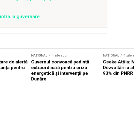
intra la guvernare
NAȚIONAL
4 zile ago
NAȚIONAL
4 zile 
are de alertă
Guvernul convoacă ședință
Cseke Attila: 
tanța pentru
extraordinară pentru criza
Dezvoltării a 
energetică și intervenții pe
93% din PNRR
Dunăre