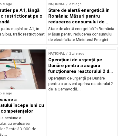
o zi ago
NAȚIONAL
o zi ago
rutier pe A1, lângă
Stare de alertă energetică în
fic restricționat pe o
România: Măsuri pentru
andă
reducerea consumului de
electricitate
patru mașini pe A1, în
Stare de alertă energetică în România:
 Sibiu, trafic restricționat
Măsuri pentru reducerea consumului
..
de electricitate Ministerul Energiei...
NAȚIONAL
2 zile ago
Operațiuni de urgență pe
Dunăre pentru a asigura
funcționarea reactorului 2 de
la Cernavodă
Operațiuni de urgență pe Dunăre
pentru a preveni oprirea reactorului 2
de la Cernavodă...
o zi ago
siune a
atului începe luni cu
 competenţelor
ua sesiune a
lui, cu evaluarea
lor Peste 33.000 de
au...