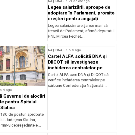
NAȚIONAL
21 de ore ago
Legea salarizării, aproape de
adoptare în Parlament, promite
creșteri pentru angajați
Legea salarizării are șanse mari să
treacă de Parlament, afirmă deputatul
PNL Mircea Fechet...
NAȚIONAL
o zi ago
Cartel ALFA solicită DNA și
DIICOT să investigheze
închiderea centralelor pe
cărbune
Cartel ALFA cere DNA și DIICOT să
verifice închiderea centralelor pe
cărbune Confederația Națională...
o zi ago
 Guvernul de alocări
le pentru Spitalul
Slatina
 130 de posturi aprobate
lul Județean Slatina,
rim-vicepreședintele...