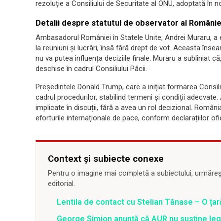
rezoluție a Consiliului de Securitate al ONU, adoptată în n
Detalii despre statutul de observator al Românie
Ambasadorul României în Statele Unite, Andrei Muraru, a e
la reuniuni și lucrări, însă fără drept de vot. Aceasta îns
nu va putea influența deciziile finale. Muraru a subliniat c
deschise în cadrul Consiliului Păcii.
Președintele Donald Trump, care a inițiat formarea Consiliul
cadrul procedurilor, stabilind termeni și condiții adecvat
implicate în discuții, fără a avea un rol decizional. Români
eforturile internaționale de pace, conform declarațiilor ofic
Context și subiecte conexe
Pentru o imagine mai completă a subiectului, urmărește
editorial.
Lentila de contact cu Stelian Tănase – O ța
George Simion anunță că AUR nu susține lege