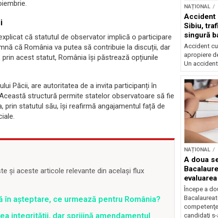
oiembrie.
NAȚIONAL
Accident 
i
Sibiu, tra
singură b
xplicat că statutul de observator implică o participare
Accident cu 
eamnă că România va putea să contribuie la discuții, dar
apropiere de
ă, prin acest statut, România își păstrează opțiunile
Un accident.
ui Păcii, are autoritatea de a invita participanți în
e. Această structură permite statelor observatoare să fie
a, prin statutul său, își reafirmă angajamentul față de
iale.
NAȚIONAL
A doua se
Bacalaure
 și aceste articole relevante din același flux
evaluarea
Începe a do
Bacalaureatu
ră în așteptare, ce urmează pentru România?
competenţe
a integrității, dar sprijină amendamentul
candidaţi s-