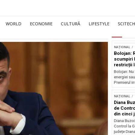
WORLD
ECONOMIE
CULTURĂ
LIFESTYLE
SCITECH
NAȚIONAL
Bolojan: 
scumpiri 
restricții
Bolojan: Nu 
energiei sau
Premierul int
NAȚIONAL
Diana Buz
de Contro
din cinci 
Diana Buzoi
Control la 
județe Diana