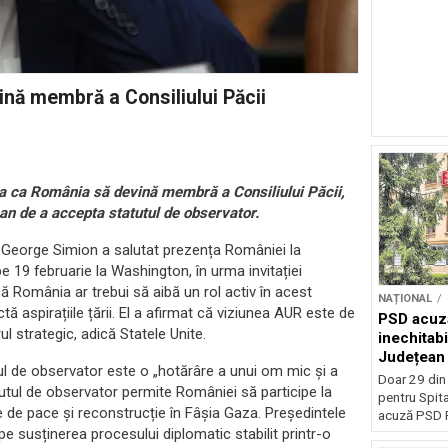
ină membră a Consiliului Păcii
ța ca România să devină membră a Consiliului Păcii,
Dan de a accepta statutul de observator.
, George Simion a salutat prezența României la
pe 19 februarie la Washington, în urma invitației
ă România ar trebui să aibă un rol activ în acest
NAȚIONAL
 aspirațiile țării. El a afirmat că viziunea AUR este de
PSD acuză
l strategic, adică Statele Unite.
inechitabi
Județean 
lul de observator este o „hotărâre a unui om mic și a
Doar 29 din
atutul de observator permite României să participe la
pentru Spita
ile de pace și reconstrucție în Fâșia Gaza. Președintele
acuză PSD P
 susținerea procesului diplomatic stabilit printr-o