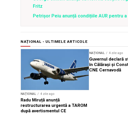
Fritz
Petrișor Peiu anunță condițiile AUR pentru a 
NAȚIONAL - ULTIMELE ARTICOLE
NAȚIONAL
4 zile ago
Guvernul declară st
în Călărași și Cons
CNE Cernavodă
NAȚIONAL
4 zile ago
Radu Miruță anunță
restructurarea urgentă a TAROM
după avertismentul CE