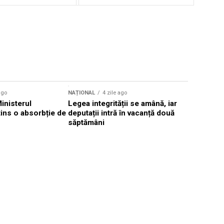
ago
NAȚIONAL
4 zile ago
NAȚIONAL
Ministerul
Legea integrității se amână, iar
Florin Mit
atins o absorbție de
deputații intră în vacanță două
Constanţa,
săptămâni
Parchetul