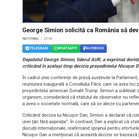
George Simion solicită ca România să dev
NAȚIONAL
23:00
TELEGRAM
WHATSAPP
FACEBOOK
Deputatul George Simion, liderul AUR, a exprimat dorin
criticând în același timp decizia președintelui Nicușor 
În cadrul unei conferințe de presă susținute la Parlament
reuniunea inaugurală a Consiliului Păcii, care va avea loc 
președintelui american Donald Trump. Simion a subliniat c
organism, considerând că statutul de observator nu reflectă
a avea o societate normală, care să se alieze cu parteneru
Criticând decizia lui Nicușor Dan, Simion a declarat că ro
unei țări fără aspirație”. În contrast, Dan a explicat că st
discuții internaționale, reafirmând sprijinul pentru efortur
Nicușor Dan a menționat că această decizie se bazează pe