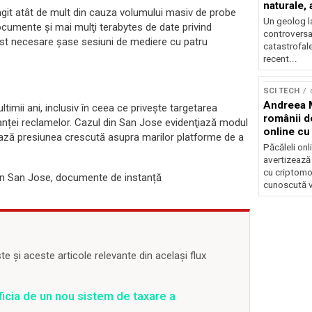
naturale,
ngit atât de mult din cauza volumului masiv de probe
geolog
Un geolog l
ocumente și mai mulţi terabytes de date privind
controversat
fost necesare șase sesiuni de mediere cu patru
catastrofal
recent...
SCI TECH
Andreea M
imii ani, inclusiv în ceea ce privește targetarea
românii d
anței reclamelor. Cazul din San Jose evidenţiază modul
online c
iniază presiunea crescută asupra marilor platforme de a
folosindu
Păcăleli onl
avertizează
cu criptomo
 din San Jose, documente de instanță
cunoscută v
 și aceste articole relevante din același flux
ficia de un nou sistem de taxare a