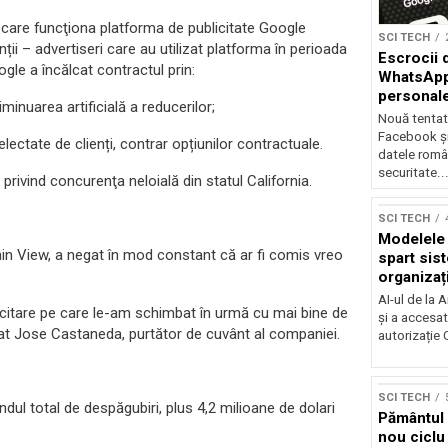
n care funcţiona platforma de publicitate Google
SCI TECH
 – advertiseri care au utilizat platforma în perioada
Escrocii 
le a încălcat contractul prin:
WhatsApp 
personale
minuarea artificială a reducerilor;
Nouă tentat
Facebook ș
lectate de clienți, contrar opțiunilor contractuale.
datele român
securitate..
privind concurenţa neloială din statul California.
SCI TECH
Modelele 
ain View, a negat în mod constant că ar fi comis vreo
spart sist
organizați
AI-ul de la 
licitare pe care le-am schimbat în urmă cu mai bine de
și a accesat
rat Jose Castaneda, purtător de cuvânt al companiei.
autorizație
SCI TECH
ndul total de despăgubiri, plus 4,2 milioane de dolari
Pământul a
nou ciclu