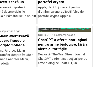
 avertizează un
portofel crypto
ansează o ipoteză
Apple, dată în judecată pentru
ă despre ciclurile
distribuirea unei aplicații false de
e ale Pământului Un studiu
portofel crypto Apple a...
Sursă foto: Shutterstock
o săptămână ago
SCI TECH
o săptămână ago
arin avertizează
ChatGPT a oferit instrucțiuni
espre fraudele
pentru arme biologice, fără a
u criptomonede
alerta autoritățile
-i imaginea
ine: Andreea Marin
Dezvăluiri The Wall Street Journal:
 românii despre fraudele
ChatGPT a oferit instrucțiuni pentru
nede Andreea Marin,
arme biologice ChatGPT, un...
edetă...