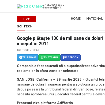
07.08.2026 | 23:30
Bucuresti
--°C
HOME
NAȚIONAL
SCI TECH
Google plătește 100 de milioane de dolari
început în 2011
SCI TECH
08:53
TELEGRAM
WHATSAPP
FACEBOOK
Compania a fost acuzată că a supraîncărcat advertise
reclamelor în afara zonelor selectate
SAN JOSE, California – 29 martie 2025
– Gigantul teh
milioane de dolari în numerar pentru a soluţiona un proces
depus joi seară la un tribunal federal din San Jose, relate
necesită aprobarea unui judecător federal pentru a deveni d
Procesul viza platforma AdWords