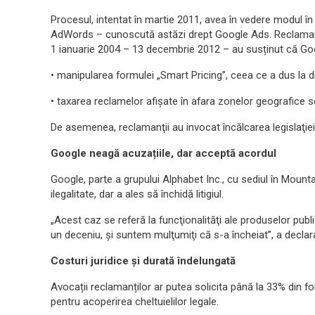
Procesul, intentat în martie 2011, avea în vedere modul î
AdWords – cunoscută astăzi drept Google Ads. Reclamanții
1 ianuarie 2004 – 13 decembrie 2012 – au susținut că Goog
• manipularea formulei „Smart Pricing”, ceea ce a dus la di
• taxarea reclamelor afişate în afara zonelor geografice se
De asemenea, reclamanţii au invocat încălcarea legislaţiei 
Google neagă acuzațiile, dar acceptă acordul
Google, parte a grupului Alphabet Inc., cu sediul în Mount
ilegalitate, dar a ales să închidă litigiul.
„Acest caz se referă la funcţionalităţi ale produselor pub
un deceniu, şi suntem mulţumiţi că s-a încheiat”, a decla
Costuri juridice și durată îndelungată
Avocații reclamanților ar putea solicita până la 33% din fo
pentru acoperirea cheltuielilor legale.