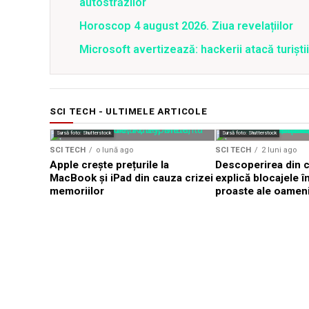
autostrăzilor
Horoscop 4 august 2026. Ziua revelațiilor
Microsoft avertizează: hackerii atacă turiștii 
SCI TECH - ULTIMELE ARTICOLE
Sursă foto: Shutterstock
Sursă foto: Shutterstock
SCI TECH
o lună ago
SCI TECH
2 luni ago
Apple crește prețurile la
Descoperirea din c
MacBook și iPad din cauza crizei
explică blocajele î
memoriilor
proaste ale oameni