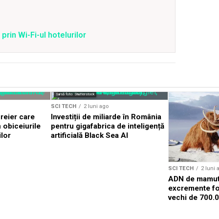
prin Wi-Fi-ul hotelurilor
Sursă foto: Shutterstock
SCI TECH
2 luni ago
reier care
Investiții de miliarde în România
n obiceiurile
pentru gigafabrica de inteligență
lor
artificială Black Sea AI
SCI TECH
2 luni 
ADN de mamut 
excremente fos
vechi de 700.0