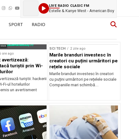
LIVE RADIO CLASIC FM
Estelle & Kanye West - American Boy
SPORT
RADIO
Sursă foto: Shutterstock
rstock
SCI TECH
2 zile ago
6 ore ago
Marile branduri investesc în
 avertizează:
creatori cu puțini urmăritori pe
tacă turiștii prin Wi-
rețele sociale
lurilor
Marile branduri investesc în creatori
ertizează turiștii: hackerii
cu puțini urmăritori pe rețelele sociale
-Fi-ul hotelurilor
Companiile mari schimbă...
 emis un avertisment