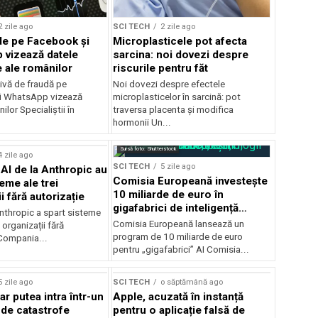
2 zile ago
SCI TECH
2 zile ago
de pe Facebook și
Microplasticele pot afecta
vizează datele
sarcina: noi dovezi despre
 ale românilor
riscurile pentru făt
ivă de fraudă pe
Noi dovezi despre efectele
i WhatsApp vizează
microplasticelor în sarcină: pot
ilor Specialiștii în
traversa placenta și modifica
.
hormonii Un...
Sursă foto: Shutterstock
4 zile ago
SCI TECH
5 zile ago
AI de la Anthropic au
Comisia Europeană investește
eme ale trei
10 miliarde de euro în
i fără autorizație
gigafabrici de inteligență
Anthropic a spart sisteme
artificială
Comisia Europeană lansează un
 organizații fără
program de 10 miliarde de euro
 Compania...
pentru „gigafabrici” AI Comisia...
5 zile ago
SCI TECH
o săptămână ago
r putea intra într-un
Apple, acuzată în instanță
 de catastrofe
pentru o aplicație falsă de