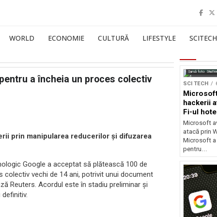
WORLD
ECONOMIE
CULTURĂ
LIFESTYLE
SCITECH
Sursă foto: Shutte
 pentru a încheia un proces colectiv
SCI TECH
Microsoft
hackerii a
Fi-ul hote
Microsoft av
atacă prin Wi
rii prin manipularea reducerilor și difuzarea
Microsoft a
pentru...
nologic Google a acceptat să plătească 100 de
 colectiv vechi de 14 ani, potrivit unui document
ază Reuters. Acordul este în stadiu preliminar și
efinitiv.