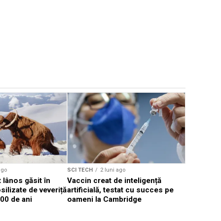
ago
SCI TECH
2 luni ago
SCI TECH
lânos găsit în
Vaccin creat de inteligență
Google pr
ilizate de veveriță
artificială, testat cu succes pe
de milioan
00 de ani
oameni la Cambridge
combatere