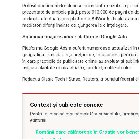
Potrivit documentelor depuse la instanţă, cazul s-a prelu
prezentate de ambele părți: peste 910.000 de pagini de d
clickurile efectuate prin platforma AdWords. În plus, au 
mediatori diferiți înainte de ajungerea la o înţelegere.
Schimbări majore aduse platformei Google Ads
Platforma Google Ads a suferit numeroase actualizări în ult
geografică, transparenţa preţurilor și măsurarea perform
în care practicile de publicitate online au evoluat și subl
asigura claritate contractuală și protecţia utilizatorilor.
Redacția Clasic Tech | Surse: Reuters, tribunalul federal
Context și subiecte conexe
Pentru o imagine mai completă a subiectului, urmărește
editorial.
Românii care călătoresc în Croația vor bene