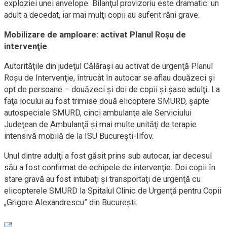
exploziei unei anvelope. Bilanţul provizoriu este dramatic: un
adult a decedat, iar mai mulţi copii au suferit răni grave.
Mobilizare de amploare: activat Planul Roşu de
intervenţie
Autorităţile din judeţul Călăraşi au activat de urgenţă Planul
Roşu de Intervenţie, întrucât în autocar se aflau douăzeci şi
opt de persoane – douăzeci şi doi de copii şi şase adulţi. La
faţa locului au fost trimise două elicoptere SMURD, şapte
autospeciale SMURD, cinci ambulanţe ale Serviciului
Judeţean de Ambulanţă şi mai multe unităţi de terapie
intensivă mobilă de la ISU Bucureşti-Ilfov.
Unul dintre adulţi a fost găsit prins sub autocar, iar decesul
său a fost confirmat de echipele de intervenţie. Doi copii în
stare gravă au fost intubaţi şi transportaţi de urgenţă cu
elicopterele SMURD la Spitalul Clinic de Urgenţă pentru Copii
„Grigore Alexandrescu” din Bucureşti.