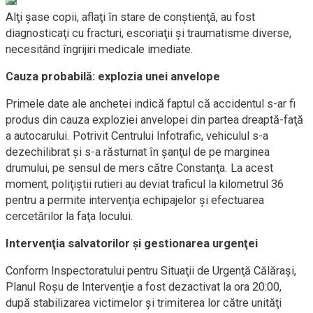
Alţi şase copii, aflaţi în stare de conştienţă, au fost
diagnosticaţi cu fracturi, escoriaţii şi traumatisme diverse,
necesitând îngrijiri medicale imediate.
Cauza probabilă: explozia unei anvelope
Primele date ale anchetei indică faptul că accidentul s-ar fi
produs din cauza exploziei anvelopei din partea dreaptă-faţă
a autocarului. Potrivit Centrului Infotrafic, vehiculul s-a
dezechilibrat şi s-a răsturnat în şanţul de pe marginea
drumului, pe sensul de mers către Constanţa. La acest
moment, poliţiştii rutieri au deviat traficul la kilometrul 36
pentru a permite intervenţia echipajelor şi efectuarea
cercetărilor la faţa locului.
Intervenţia salvatorilor şi gestionarea urgenţei
Conform Inspectoratului pentru Situaţii de Urgenţă Călăraşi,
Planul Roşu de Intervenţie a fost dezactivat la ora 20:00,
după stabilizarea victimelor şi trimiterea lor către unităţi