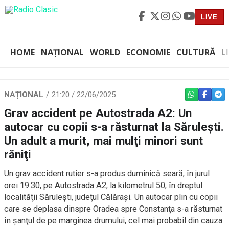
LIVE
HOME
NAȚIONAL
WORLD
ECONOMIE
CULTURĂ
L
NAȚIONAL
21:20 / 22/06/2025
WHATSAPP
FACEBO
TEL
Grav accident pe Autostrada A2: Un
autocar cu copii s-a răsturnat la Săruleşti.
Un adult a murit, mai mulţi minori sunt
răniţi
Un grav accident rutier s-a produs duminică seară, în jurul
orei 19:30, pe Autostrada A2, la kilometrul 50, în dreptul
localităţii Săruleşti, judeţul Călăraşi. Un autocar plin cu copii
care se deplasa dinspre Oradea spre Constanţa s-a răsturnat
în şanţul de pe marginea drumului, cel mai probabil din cauza