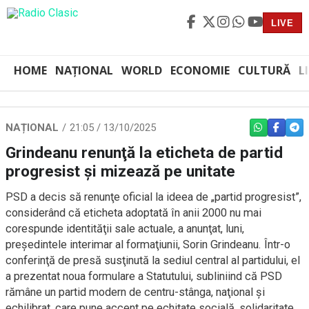
LIVE
HOME
NAȚIONAL
WORLD
ECONOMIE
CULTURĂ
L
NAȚIONAL
21:05 / 13/10/2025
WHATSAPP
FACEBO
TEL
Grindeanu renunţă la eticheta de partid
progresist şi mizează pe unitate
PSD a decis să renunţe oficial la ideea de „partid progresist”,
considerând că eticheta adoptată în anii 2000 nu mai
corespunde identităţii sale actuale, a anunţat, luni,
preşedintele interimar al formaţiunii, Sorin Grindeanu. Într-o
conferinţă de presă susţinută la sediul central al partidului, el
a prezentat noua formulare a Statutului, subliniind că PSD
rămâne un partid modern de centru-stânga, naţional şi
echilibrat, care pune accent pe echitate socială, solidaritate