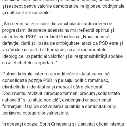
şi respect pentru valorile democratice, religioase, tradiţionale
şi culturale ale românilor.
„Am decis să eliminăm din vocabularul nostru ideea de
progresism, deoarece aceasta nu mai reflectă spiritul şi
obiectivele PSD”, a declarat Grindeanu. „Noua noastră
definiţie, clară şi lipsită de ambiguitate, arată că PSD este şi
va rămâne un partid al României, nu al experimentelor
ideologice; un partid al valorilor şi al responsabilităţii sociale,
nu al etichetelor importate.”
Potrivit liderului interimar, modificările statutare vin să
consolideze poziţia PSD în peisajul politic românesc,
clarificându-i identitatea şi mesajul către electorat.
Documentul revizuit introduce termeni precum „solidaritate
naţională” şi „unitate socială”, evidenţiind angajamentul
formaţiunii faţă de dezvoltarea durabilă a comunităţilor şi
sprijinirea categoriilor vulnerabile.
În aceeaşi ocazie, Sorin Grindeanu şi-a anunţat oficial intenţia