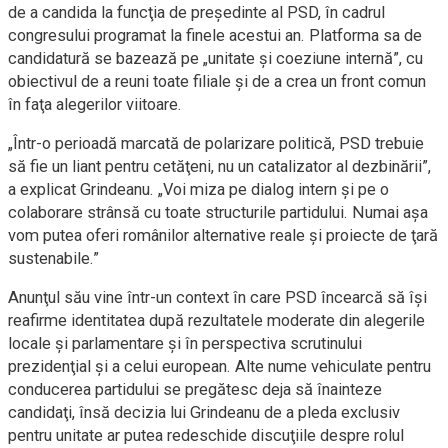
de a candida la funcţia de preşedinte al PSD, în cadrul
congresului programat la finele acestui an. Platforma sa de
candidatură se bazează pe „unitate şi coeziune internă”, cu
obiectivul de a reuni toate filiale şi de a crea un front comun
în faţa alegerilor viitoare.
„Într-o perioadă marcată de polarizare politică, PSD trebuie
să fie un liant pentru cetăţeni, nu un catalizator al dezbinării”,
a explicat Grindeanu. „Voi miza pe dialog intern şi pe o
colaborare strânsă cu toate structurile partidului. Numai aşa
vom putea oferi românilor alternative reale şi proiecte de ţară
sustenabile.”
Anunţul său vine într-un context în care PSD încearcă să îşi
reafirme identitatea după rezultatele moderate din alegerile
locale şi parlamentare şi în perspectiva scrutinului
prezidenţial şi a celui european. Alte nume vehiculate pentru
conducerea partidului se pregătesc deja să înainteze
candidaţi, însă decizia lui Grindeanu de a pleda exclusiv
pentru unitate ar putea redeschide discuţiile despre rolul