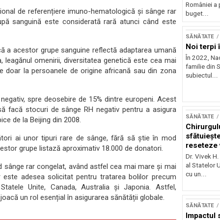
României a 
național de referențiere imuno-hematologică și sânge rar
buget...
upă sanguină este considerată rară atunci când este
SĂNĂTATE
Noi terpi
ică a acestor grupe sanguine reflectă adaptarea umană
În 2022, Na
a, leagănul omenirii, diversitatea genetică este cea mai
familie din S
e doar la persoanele de origine africană sau din zona
subiectul...
 negativ, spre deosebire de 15% dintre europeni. Acest
uit să facă stocuri de sânge RH negativ pentru a asigura
SĂNĂTATE
ice de la Beijing din 2008.
Chirurgul
sfătuieșt
tători ai unor tipuri rare de sânge, fără să știe în mod
reseteze v
acestor grupe listază aproximativ 18.000 de donatori.
viață
Dr. Vivek H.
al Statelor 
d sânge rar congelat, având astfel cea mai mare și mai
cu un...
 este adesea solicitat pentru tratarea bolilor precum
tatele Unite, Canada, Australia și Japonia. Astfel,
acă un rol esențial în asigurarea sănătății globale.
SĂNĂTATE
Impactul 