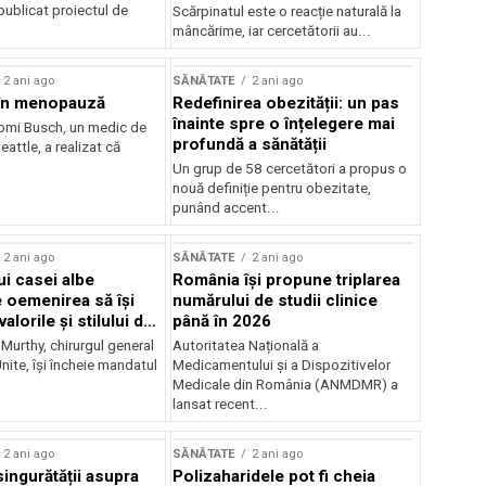
publicat proiectul de
Scărpinatul este o reacție naturală la
mâncărime, iar cercetătorii au...
2 ani ago
SĂNĂTATE
2 ani ago
 în menopauză
Redefinirea obezității: un pas
înainte spre o înțelegere mai
omi Busch, un medic de
profundă a sănătății
eattle, a realizat că
Un grup de 58 cercetători a propus o
nouă definiție pentru obezitate,
punând accent...
2 ani ago
SĂNĂTATE
2 ani ago
ui casei albe
România își propune triplarea
e oemenirea să își
numărului de studii clinice
alorile și stilului de
până în 2026
 Murthy, chirurgul general
Autoritatea Națională a
Unite, își încheie mandatul
Medicamentului și a Dispozitivelor
Medicale din România (ANMDMR) a
lansat recent...
2 ani ago
SĂNĂTATE
2 ani ago
singurătății asupra
Polizaharidele pot fi cheia