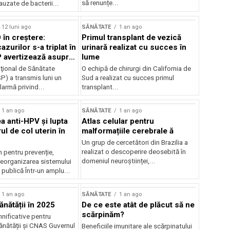
să renunțe...
uzate de bacterii...
12 luni ago
SĂNĂTATE
1 an ago
 în creștere:
Primul transplant de vezică
zurilor s-a triplat în
urinară realizat cu succes în
SP avertizează asupra
lume
al de infectări
aţional de Sănătate
O echipă de chirurgi din California de
P) a transmis luni un
Sud a realizat cu succes primul
armă privind...
transplant...
1 an ago
SĂNĂTATE
1 an ago
a anti-HPV și lupta
Atlas celular pentru
l de col uterin în
malformațiile cerebrale ă
Un grup de cercetători din Brazilia a
realizat o descoperire deosebită în
 pentru prevenție,
domeniul neuroștiinței,...
reorganizarea sistemului
publică Într-un amplu...
1 an ago
SĂNĂTATE
1 an ago
ănătății în 2025
De ce este atât de plăcut să ne
scărpinăm?
nificative pentru
ănătății și CNAS Guvernul
Beneficiile imunitare ale scărpinatului