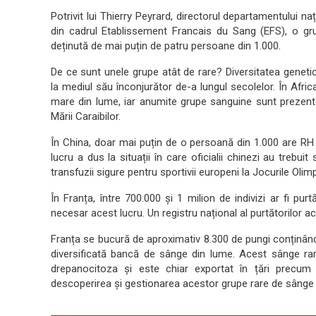
Potrivit lui Thierry Peyrard, directorul departamentului 
din cadrul Etablissement Francais du Sang (EFS), o gr
deținută de mai puțin de patru persoane din 1.000.
De ce sunt unele grupe atât de rare? Diversitatea genet
la mediul său înconjurător de-a lungul secolelor. În Afric
mare din lume, iar anumite grupe sanguine sunt prezent
Mării Caraibilor.
În China, doar mai puțin de o persoană din 1.000 are RH
lucru a dus la situații în care oficialii chinezi au treb
transfuzii sigure pentru sportivii europeni la Jocurile Olimp
În Franța, între 700.000 și 1 milion de indivizi ar fi pur
necesar acest lucru. Un registru național al purtătorilor 
Franța se bucură de aproximativ 8.300 de pungi conținân
diversificată bancă de sânge din lume. Acest sânge rar
drepanocitoza și este chiar exportat în țări precum S
descoperirea și gestionarea acestor grupe rare de sânge jo