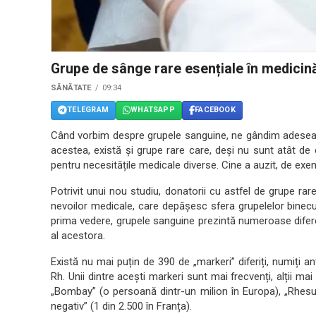
Grupe de sânge rare esențiale în medicin
SĂNĂTATE
09:34
TELEGRAM
WHATSAPP
FACEBOOK
Când vorbim despre grupele sanguine, ne gândim adesea la
acestea, există și grupe rare care, deși nu sunt atât de
pentru necesitățile medicale diverse. Cine a auzit, de exe
Potrivit unui nou studiu, donatorii cu astfel de grupe rar
nevoilor medicale, care depășesc sfera grupelelor binecu
prima vedere, grupele sanguine prezintă numeroase diferenț
al acestora.
Există nu mai puțin de 390 de „markeri” diferiți, numiți an
Rh. Unii dintre acești markeri sunt mai frecvenți, alții mai 
„Bombay” (o persoană dintr-un milion în Europa), „Rhesus 
negativ” (1 din 2.500 în Franța).