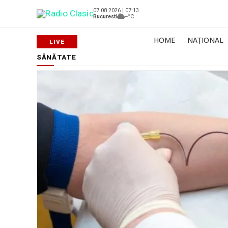
07.08.2026 | 07:13
Bucuresti
--°C
HOME
NAȚIONAL
SĂNĂTATE