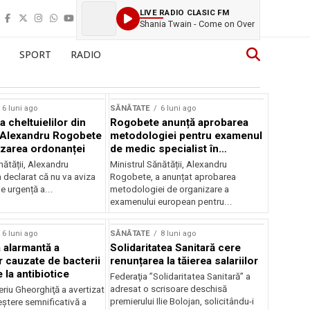
LIVE RADIO CLASIC FM
Shania Twain - Come on Over
SPORT
RADIO
6 luni ago
SĂNĂTATE
6 luni ago
 cheltuielilor din
Rogobete anunță aprobarea
 Alexandru Rogobete
metodologiei pentru examenul
izarea ordonanței
de medic specialist în
radiologie
nătății, Alexandru
Ministrul Sănătății, Alexandru
 declarat că nu va aviza
Rogobete, a anunțat aprobarea
e urgență a...
metodologiei de organizare a
examenului european pentru...
6 luni ago
SĂNĂTATE
8 luni ago
 alarmantă a
Solidaritatea Sanitară cere
 cauzate de bacterii
renunțarea la tăierea salariilor
 la antibiotice
Federaţia ”Solidaritatea Sanitară” a
adresat o scrisoare deschisă
riu Gheorghiţă a avertizat
premierului Ilie Bolojan, solicitându-i
eștere semnificativă a