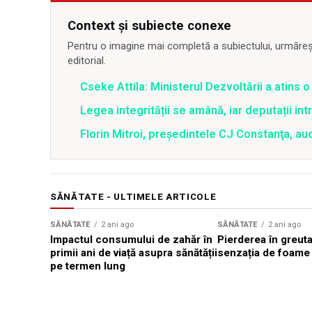
Context și subiecte conexe
Pentru o imagine mai completă a subiectului, urmărește
editorial.
Cseke Attila: Ministerul Dezvoltării a atins
Legea integrității se amână, iar deputații in
Florin Mitroi, preşedintele CJ Constanţa, au
SĂNĂTATE - ULTIMELE ARTICOLE
SĂNĂTATE
2 ani ago
SĂNĂTATE
2 ani ago
Impactul consumului de zahăr în
Pierderea în greuta
primii ani de viață asupra sănătății
senzația de foame
pe termen lung