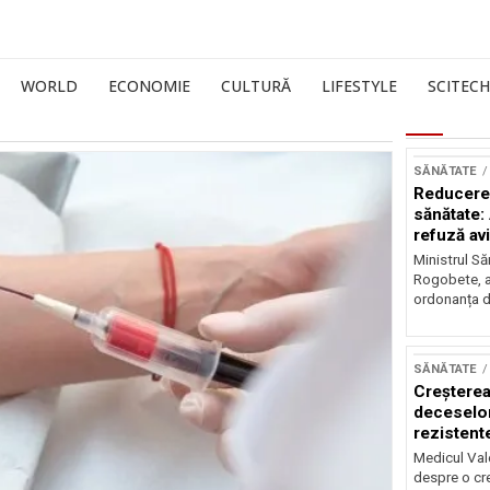
WORLD
ECONOMIE
CULTURĂ
LIFESTYLE
SCITECH
SĂNĂTATE
Reducerea
sănătate:
refuză av
Ministrul Să
Rogobete, a
ordonanța d
SĂNĂTATE
Creșterea
deceselor
rezistente
Medicul Vale
despre o cr