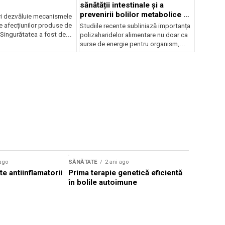
sănătății intestinale și a
prevenirii bolilor metabolice și
ri dezvăluie mecanismele
inflamatorii
e afecțiunilor produse de
Studiile recente subliniază importanța
Singurătatea a fost de...
polizaharidelor alimentare nu doar ca
surse de energie pentru organism,...
 ago
SĂNĂTATE
2 ani ago
SĂNĂTATE
e antiinflamatorii
Prima terapie genetică eficientă
Supliment
în bolile autoimune
antiinflam
Glicozami