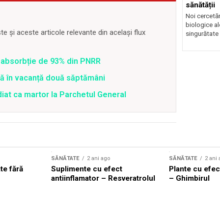
sănătății
Noi cercetă
biologice al
 și aceste articole relevante din același flux
singurătate 
 o absorbție de 93% din PNRR
tră în vacanță două săptămâni
diat ca martor la Parchetul General
SĂNĂTATE
2 ani ago
SĂNĂTATE
2 ani
te fără
Suplimente cu efect
Plante cu efect
antiinflamator – Resveratrolul
– Ghimbirul