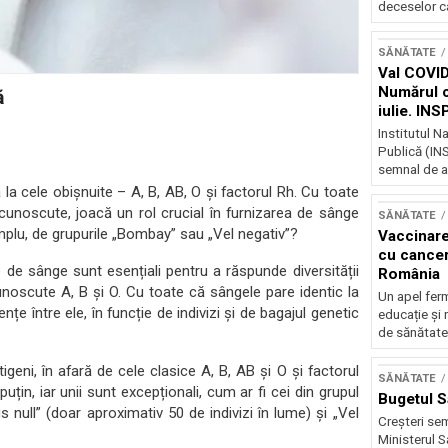
deceselor ca
SĂNĂTATE
Val COVID
Numărul ca
ă
iulie. IN
unui nou v
Institutul N
Publică (INS
semnal de al
 cele obișnuite – A, B, AB, O și factorul Rh. Cu toate
 cunoscute, joacă un rol crucial în furnizarea de sânge
SĂNĂTATE
mplu, de grupurile „Bombay” sau „Vel negativ”?
Vaccinare
cu canceru
e de sânge sunt esențiali pentru a răspunde diversității
România
noscute A, B și O. Cu toate că sângele pare identic la
Un apel ferm
e între ele, în funcție de indivizi și de bagajul genetic
educație și 
de sănătate 
tigeni, în afară de cele clasice A, B, AB și O și factorul
SĂNĂTATE
puțin, iar unii sunt excepționali, cum ar fi cei din grupul
Bugetul S
null” (doar aproximativ 50 de indivizi în lume) și „Vel
Creșteri sem
Ministerul S