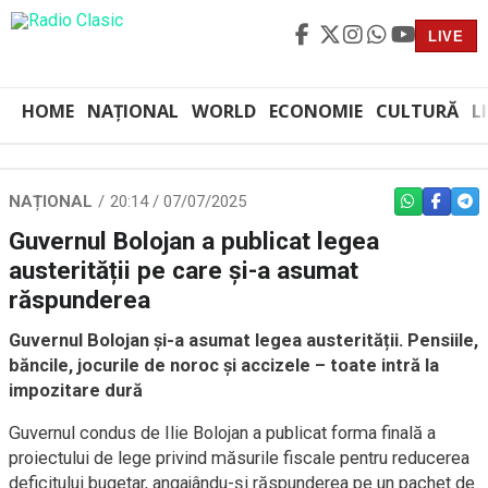
LIVE
HOME
NAȚIONAL
WORLD
ECONOMIE
CULTURĂ
L
NAȚIONAL
20:14 / 07/07/2025
WHATSAPP
FACEBO
TEL
Guvernul Bolojan a publicat legea
austerității pe care și-a asumat
răspunderea
Guvernul Bolojan și-a asumat legea austerității. Pensiile,
băncile, jocurile de noroc și accizele – toate intră la
impozitare dură
Guvernul condus de Ilie Bolojan a publicat forma finală a
proiectului de lege privind măsurile fiscale pentru reducerea
deficitului bugetar, angajându-și răspunderea pe un pachet de