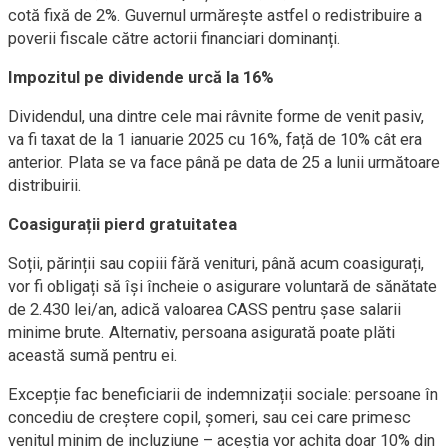
cotă fixă de 2%. Guvernul urmărește astfel o redistribuire a
poverii fiscale către actorii financiari dominanți.
Impozitul pe dividende urcă la 16%
Dividendul, una dintre cele mai râvnite forme de venit pasiv,
va fi taxat de la 1 ianuarie 2025 cu 16%, față de 10% cât era
anterior. Plata se va face până pe data de 25 a lunii următoare
distribuirii.
Coasigurații pierd gratuitatea
Soții, părinții sau copiii fără venituri, până acum coasigurați,
vor fi obligați să își încheie o asigurare voluntară de sănătate
de 2.430 lei/an, adică valoarea CASS pentru șase salarii
minime brute. Alternativ, persoana asigurată poate plăti
această sumă pentru ei.
Excepție fac beneficiarii de indemnizații sociale: persoane în
concediu de creștere copil, șomeri, sau cei care primesc
venitul minim de incluziune – aceștia vor achita doar 10% din