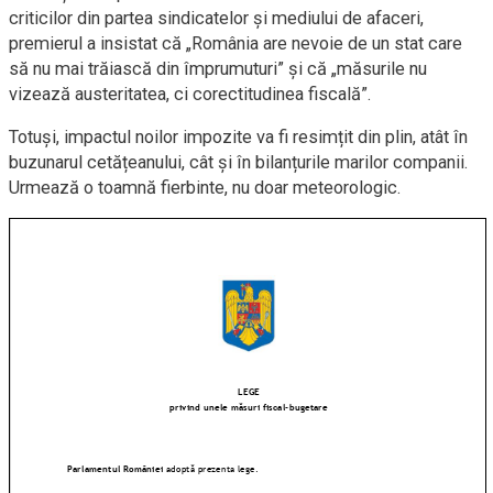
criticilor din partea sindicatelor și mediului de afaceri,
premierul a insistat că „România are nevoie de un stat care
să nu mai trăiască din împrumuturi” și că „măsurile nu
vizează austeritatea, ci corectitudinea fiscală”.
Totuși, impactul noilor impozite va fi resimțit din plin, atât în
buzunarul cetățeanului, cât și în bilanțurile marilor companii.
Urmează o toamnă fierbinte, nu doar meteorologic.