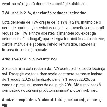
venit, sumă reținută direct de autoritățile plătitoare.
TVA urcă la 21%, dar rămân reduceri selective
Cota generală de TVA crește de la 19% la 21%, în timp ce o
serie de produse și servicii esențiale vor beneficia de o cotă
redusă de 11%. Printre acestea: alimentele (cu excepția
celor cu zahăr adăugat), apa, energia termică în sezonul rece,
cărțile, manualele școlare, serviciile turistice, cazarea și
livrarea de locuințe sociale.
Adio TVA redus la locuințe noi
Statul elimină cota redusă de TVA pentru achiziția de locuințe
noi. Excepție vor face doar acele contracte semnate înainte
de 1 august 2025 și finalizate până la 1 august 2026, cu
condiția plății unui avans de cel puțin 20%. Măsura vizează
combaterea evaziunii și „detensionarea” pieței imobiliare.
Accizele explodează: alcool, tutun, carburanți, sucuri și
vin