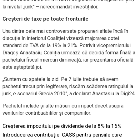
la nivelul „junk” – nerecomandat investițiilor.
Creșteri de taxe pe toate fronturile
Una dintre cele mai controversate propuneri aflate încă în
discuție în interiorul Coaliției vizează majorarea cotei
standard de TVA de la 19% la 21%. Potrivit vicepremierului
Dragoș Anastasiu, Coaliția urmează să decidă forma finală a
pachetului fiscal miercuri dimineață, iar prezentarea oficială
este așteptată joi.
„Suntem cu spatele la zid. Pe 7 iulie trebuie să avem
pachetul trecut prin legiferare, riscăm scăderea ratingului la
junk, e scenariul Grecia 2010”, a declarat Anastasiu la Digi24.
Pachetul include și alte măsuri cu impact direct asupra
veniturilor contribuabililor și companiilor:
Creșterea impozitului pe dividende de la 8% la 16%
Introducerea contribuției CASS pentru pensiile care