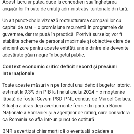
Acest lucru ar putea duce la concedieri sau înghețarea
angajărilor în sute de unități administrativ-teritoriale din țară.
Un alt punct-cheie vizează restructurarea companiilor cu
capital de stat – o promisiune recurentă în programele de
guvernare, dar rar pusă în practică. Potrivit surselor, vor fi
stabilite scheme de personal maximale și obiective clare de
eficientizare pentru aceste entități, unele dintre ele devenite
adevărate găuri negre în bugetul public.
Context economic critic: deficit record și presiuni
internaționale
Toate aceste măsuri vin pe fondul unui deficit bugetar istoric,
estimat la 9,3% din PIB la finalul anului 2024 – o moștenire
lăsată de fostul Guvern PSD-PNL condus de Marcel Ciolacu.
Situația a atras deja avertismente ferme din partea Băncii
Naționale a României și a agențiilor de rating, care consideră
că România se află într-un punct de cotitură.
BNR a avertizat chiar marți că o eventuală scădere a