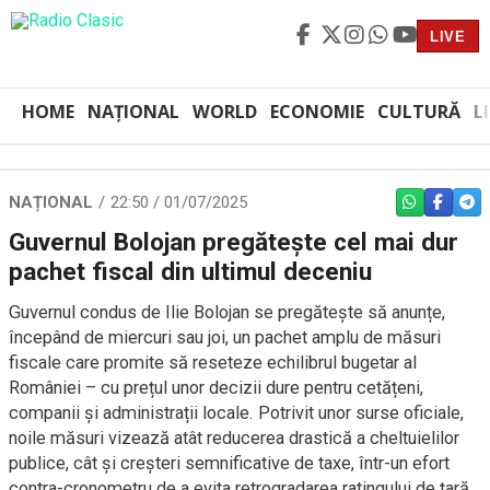
LIVE
HOME
NAȚIONAL
WORLD
ECONOMIE
CULTURĂ
L
NAȚIONAL
22:50 / 01/07/2025
WHATSAPP
FACEBO
TEL
Guvernul Bolojan pregătește cel mai dur
pachet fiscal din ultimul deceniu
Guvernul condus de Ilie Bolojan se pregătește să anunțe,
începând de miercuri sau joi, un pachet amplu de măsuri
fiscale care promite să reseteze echilibrul bugetar al
României – cu prețul unor decizii dure pentru cetățeni,
companii și administrații locale. Potrivit unor surse oficiale,
noile măsuri vizează atât reducerea drastică a cheltuielilor
publice, cât și creșteri semnificative de taxe, într-un efort
contra-cronometru de a evita retrogradarea ratingului de țară