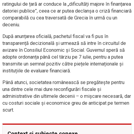
ratingului de țară ar conduce la „dificultăți majore în finanțarea
datoriei publice”, ceea ce ar putea declanșa o criză financiară
comparabilă cu cea traversată de Grecia în urmă cu un
deceniu.
După anunțarea oficială, pachetul fiscal va fi pus în
transparență decizională și urmează să intre în circuitul de
avizare în Consiliul Economic și Social. Guvernul speră să
adopte ordonanța până cel târziu pe 7 iulie, pentru a putea
transmite un semnal pozitiv către piețele internaționale și
instituțiile de evaluare financiară.
Până atunci, societatea românească se pregătește pentru
una dintre cele mai dure reconfigurări fiscale și
administrative din ultimele decenii – o mișcare necesară, dar
cu costuri sociale și economice greu de anticipat pe termen
scurt.
Context și subiecte conexe