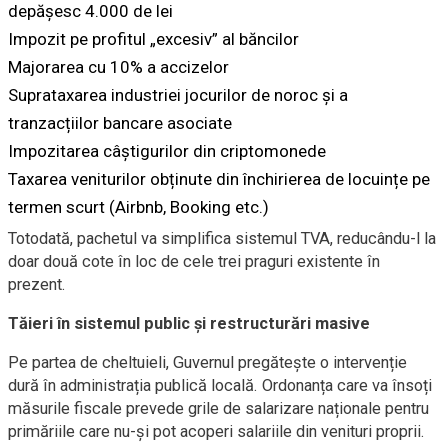
depășesc 4.000 de lei
Impozit pe profitul „excesiv” al băncilor
Majorarea cu 10% a accizelor
Suprataxarea industriei jocurilor de noroc și a
tranzacțiilor bancare asociate
Impozitarea câștigurilor din criptomonede
Taxarea veniturilor obținute din închirierea de locuințe pe
termen scurt (Airbnb, Booking etc.)
Totodată, pachetul va simplifica sistemul TVA, reducându-l la
doar două cote în loc de cele trei praguri existente în
prezent.
Tăieri în sistemul public și restructurări masive
Pe partea de cheltuieli, Guvernul pregătește o intervenție
dură în administrația publică locală. Ordonanța care va însoți
măsurile fiscale prevede grile de salarizare naționale pentru
primăriile care nu-și pot acoperi salariile din venituri proprii.