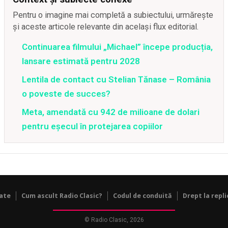
Pentru o imagine mai completă a subiectului, urmărește
și aceste articole relevante din același flux editorial.
Continuarea filmului „Michael” începe producția,
lansare estimată pentru 2028
Lentila de contact cu Stelian Tănase – România
o poveste de succes?
Meta, amendată cu 942 de milioane de dolari
pentru eșecul în protejarea copiilor
tate
Cum ascult Radio Clasic?
Codul de conduită
Drept la repli
© Radio Clasic, 2026