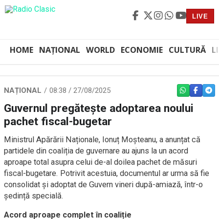
LIVE
HOME
NAȚIONAL
WORLD
ECONOMIE
CULTURĂ
L
NAȚIONAL
08:38 / 27/08/2025
WHATSAPP
FACEBO
TEL
Guvernul pregătește adoptarea noului
pachet fiscal-bugetar
Ministrul Apărării Naționale, Ionuț Moșteanu, a anunțat că
partidele din coaliția de guvernare au ajuns la un acord
aproape total asupra celui de-al doilea pachet de măsuri
fiscal-bugetare. Potrivit acestuia, documentul ar urma să fie
consolidat și adoptat de Guvern vineri după-amiază, într-o
ședință specială.
Acord aproape complet în coaliție