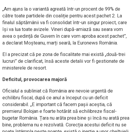
„Am ajuns la o variantă agreată într-un procent de 99% de
către toate partidele din coaliție pentru acest pachet 2. La
finalul săptămânii va fi consolidat într-un singur proiect, care
își va lua toate avizele. Vineri după-amiază sau seara vom
avea o ședință de Guvern în care vom aproba acest pachet”,
a declarat Moșteanu, marți seară, la Euronews România.
El a precizat că pe zona de fiscalitate mai există „două-trei
lucruri” de clarificat, însă aceste detalii vor fi gestionate de
ministerele de resort.
Deficitul, provocarea majoră
Oficialul a subliniat că România are nevoie urgentă de
echilibru fiscal, după ce anul a început cu un deficit
considerabil. „E important că facem pașii aceștia, că
premierul Bolojan e foarte hotărât să echilibreze fiscal-
bugetar România. Țara nu arăta prea bine și încă nu arată prea
bine, problema nu e rezolvată. Corecția acestui deficit nu se
poate întâmpla peste noapte, există o inerție a unor cheltuieli