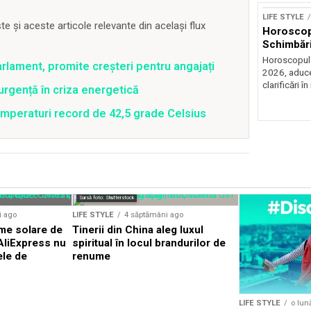
LIFE STYLE
 și aceste articole relevante din același flux
Horoscop 
Schimbări
Horoscopul z
rlament, promite creșteri pentru angajați
2026, aduce
clarificări în 
rgență în criza energetică
emperaturi record de 42,5 grade Celsius
Sursă foto: Shutterstock
i ago
LIFE STYLE
4 săptămâni ago
me solare de
Tinerii din China aleg luxul
AliExpress nu
spiritual în locul brandurilor de
ele de
renume
LIFE STYLE
o lun