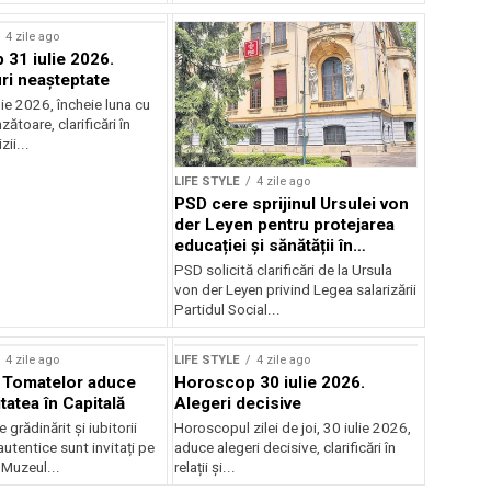
4 zile ago
31 iulie 2026.
i neașteptate
ulie 2026, încheie luna cu
zătoare, clarificări în
zii...
LIFE STYLE
4 zile ago
PSD cere sprijinul Ursulei von
der Leyen pentru protejarea
educației și sănătății în
reforma salarială
PSD solicită clarificări de la Ursula
von der Leyen privind Legea salarizării
Partidul Social...
4 zile ago
LIFE STYLE
4 zile ago
l Tomatelor aduce
Horoscop 30 iulie 2026.
tatea în Capitală
Alegeri decisive
 grădinărit și iubitorii
Horoscopul zilei de joi, 30 iulie 2026,
utentice sunt invitați pe
aduce alegeri decisive, clarificări în
 Muzeul...
relații și...
rstock