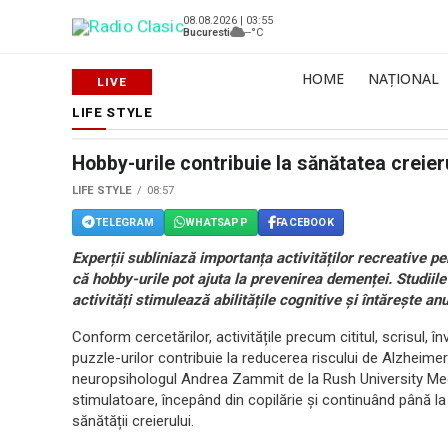
08.08.2026 | 03:55
Bucuresti
--°C
HOME
NAȚIONAL
LIFE STYLE
Hobby-urile contribuie la sănătatea creier
LIFE STYLE
08:57
TELEGRAM
WHATSAPP
FACEBOOK
Experții subliniază importanța activităților recreative p
că hobby-urile pot ajuta la prevenirea demenței. Studiile
activități stimulează abilitățile cognitive și întărește 
Conform cercetărilor, activitățile precum cititul, scrisul, î
puzzle-urilor contribuie la reducerea riscului de Alzheimer 
neuropsihologul Andrea Zammit de la Rush University Med
stimulatoare, începând din copilărie și continuând până l
sănătății creierului.