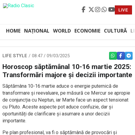
LIVE
HOME
NAȚIONAL
WORLD
ECONOMIE
CULTURĂ
L
LIFE STYLE
08:47 / 09/03/2025
WHATSAPP
FACEBO
TEL
Horoscop săptămânal 10-16 martie 2025:
Transformări majore și decizii importante
Săptămâna 10-16 martie aduce o energie puternică de
transformare și reevaluare, pe măsură ce Mercur se apropie
de conjuncția cu Neptun, iar Marte face un aspect tensionat
cu Pluto. Aceste aspecte pot aduce confuzie, dar și
oportunități de clarificare și asumare a unor decizii
importante.
Pe plan profesional, va fi o săptămână de provocări și