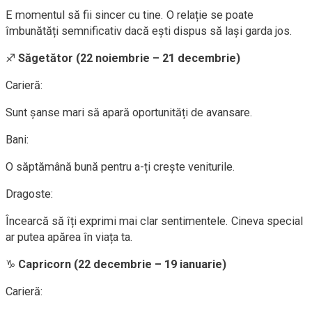
E momentul să fii sincer cu tine. O relație se poate
îmbunătăți semnificativ dacă ești dispus să lași garda jos.
♐
Săgetător (22 noiembrie – 21 decembrie)
Carieră:
Sunt șanse mari să apară oportunități de avansare.
Bani:
O săptămână bună pentru a-ți crește veniturile.
Dragoste:
Încearcă să îți exprimi mai clar sentimentele. Cineva special
ar putea apărea în viața ta.
♑
Capricorn (22 decembrie – 19 ianuarie)
Carieră: