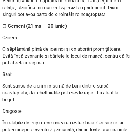
Venus îți aduce o săptămână romantică. Dacă ești într-o
relație, planifică un moment special cu partenerul. Taurii
singuri pot avea parte de o reîntâlnire neașteptată.
♊
Gemeni (21 mai – 20 iunie)
Carieră:
O săptămână plină de idei noi și colaborări promițătoare.
Evită însă zvonurile și bârfele la locul de muncă, pentru că îți
pot afecta imaginea.
Bani:
Sunt șanse de a primi o sumă de bani dintr-o sursă
neașteptată, dar cheltuielile pot crește rapid. Fii atent la
buget!
Dragoste:
În relațiile de cuplu, comunicarea este cheia. Cei singuri ar
putea începe o aventură pasională, dar nu toate promisiunile