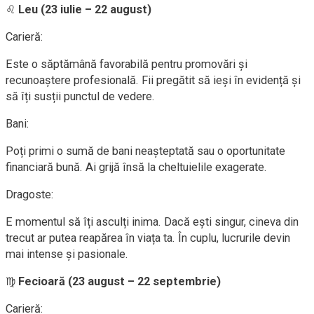
♌
Leu (23 iulie – 22 august)
Carieră:
Este o săptămână favorabilă pentru promovări și
recunoaștere profesională. Fii pregătit să ieși în evidență și
să îți susții punctul de vedere.
Bani:
Poți primi o sumă de bani neașteptată sau o oportunitate
financiară bună. Ai grijă însă la cheltuielile exagerate.
Dragoste:
E momentul să îți asculți inima. Dacă ești singur, cineva din
trecut ar putea reapărea în viața ta. În cuplu, lucrurile devin
mai intense și pasionale.
♍
Fecioară (23 august – 22 septembrie)
Carieră: