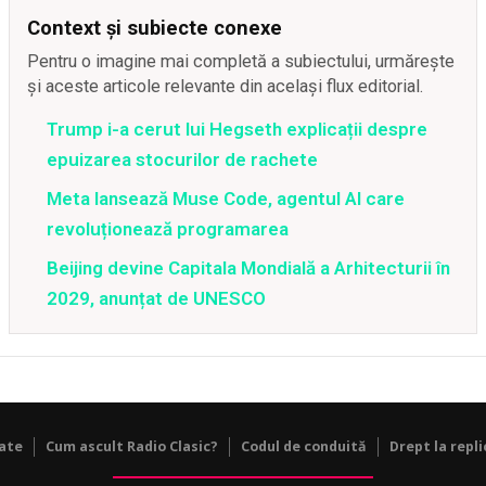
Context și subiecte conexe
Pentru o imagine mai completă a subiectului, urmărește
și aceste articole relevante din același flux editorial.
Trump i-a cerut lui Hegseth explicații despre
epuizarea stocurilor de rachete
Meta lansează Muse Code, agentul AI care
revoluționează programarea
Beijing devine Capitala Mondială a Arhitecturii în
2029, anunțat de UNESCO
tate
Cum ascult Radio Clasic?
Codul de conduită
Drept la repli