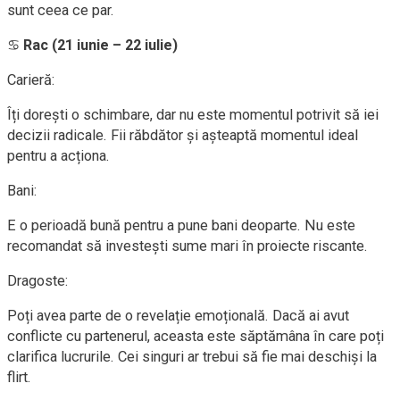
sunt ceea ce par.
♋
Rac (21 iunie – 22 iulie)
Carieră:
Îți dorești o schimbare, dar nu este momentul potrivit să iei
decizii radicale. Fii răbdător și așteaptă momentul ideal
pentru a acționa.
Bani:
E o perioadă bună pentru a pune bani deoparte. Nu este
recomandat să investești sume mari în proiecte riscante.
Dragoste:
Poți avea parte de o revelație emoțională. Dacă ai avut
conflicte cu partenerul, aceasta este săptămâna în care poți
clarifica lucrurile. Cei singuri ar trebui să fie mai deschiși la
flirt.