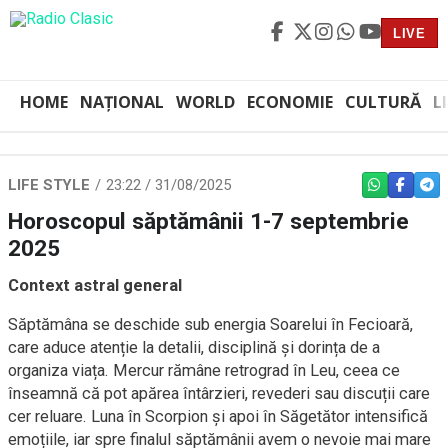
LIVE
HOME
NAȚIONAL
WORLD
ECONOMIE
CULTURĂ
L
LIFE STYLE
23:22 / 31/08/2025
WHATSAPP
FACEBO
TEL
Horoscopul săptămânii 1-7 septembrie
2025
Context astral general
Săptămâna se deschide sub energia Soarelui în Fecioară,
care aduce atenție la detalii, disciplină și dorința de a
organiza viața. Mercur rămâne retrograd în Leu, ceea ce
înseamnă că pot apărea întârzieri, revederi sau discuții care
cer reluare. Luna în Scorpion și apoi în Săgetător intensifică
emoțiile, iar spre finalul săptămânii avem o nevoie mai mare