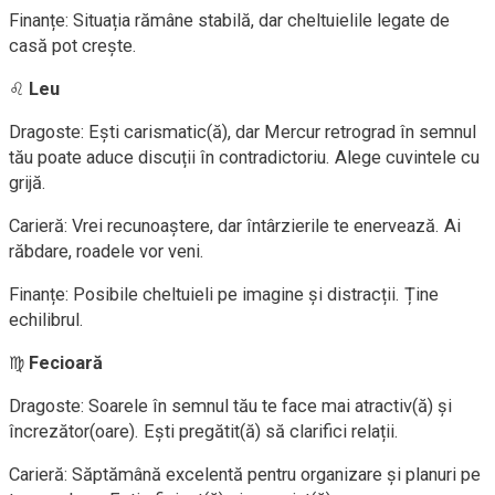
Finanțe: Situația rămâne stabilă, dar cheltuielile legate de
casă pot crește.
♌
Leu
Dragoste: Ești carismatic(ă), dar Mercur retrograd în semnul
tău poate aduce discuții în contradictoriu. Alege cuvintele cu
grijă.
Carieră: Vrei recunoaștere, dar întârzierile te enervează. Ai
răbdare, roadele vor veni.
Finanțe: Posibile cheltuieli pe imagine și distracții. Ține
echilibrul.
♍
Fecioară
Dragoste: Soarele în semnul tău te face mai atractiv(ă) și
încrezător(oare). Ești pregătit(ă) să clarifici relații.
Carieră: Săptămână excelentă pentru organizare și planuri pe