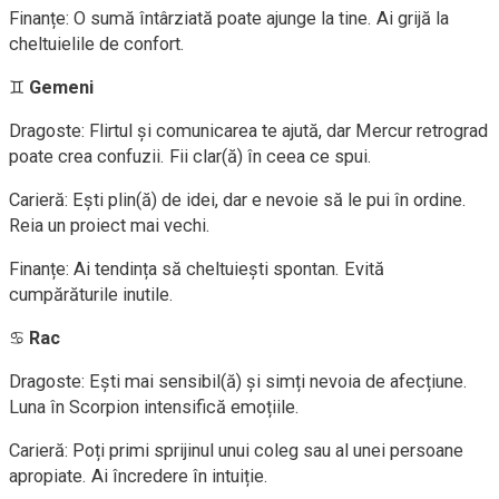
Finanțe: O sumă întârziată poate ajunge la tine. Ai grijă la
cheltuielile de confort.
♊
Gemeni
Dragoste: Flirtul și comunicarea te ajută, dar Mercur retrograd
poate crea confuzii. Fii clar(ă) în ceea ce spui.
Carieră: Ești plin(ă) de idei, dar e nevoie să le pui în ordine.
Reia un proiect mai vechi.
Finanțe: Ai tendința să cheltuiești spontan. Evită
cumpărăturile inutile.
♋
Rac
Dragoste: Ești mai sensibil(ă) și simți nevoia de afecțiune.
Luna în Scorpion intensifică emoțiile.
Carieră: Poți primi sprijinul unui coleg sau al unei persoane
apropiate. Ai încredere în intuiție.