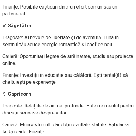
Finanțe: Posibile câștiguri dintr-un efort comun sau un
parteneriat.
♐
Săgetător
Dragoste: Ai nevoie de libertate și de aventură. Luna în
semnul tău aduce energie romantică și chef de nou.
Carieră: Oportunități legate de străinătate, studiu sau proiecte
online.
Finanțe: Investiții în educație sau călătorii. Ești tentat(ă) să
cheltuiești pe experiențe.
♑
Capricorn
Dragoste: Relațiile devin mai profunde. Este momentul pentru
discuții serioase despre viitor.
Carieră: Muncești mult, dar obții rezultate stabile. Răbdarea
ta dă roade. Finanțe: