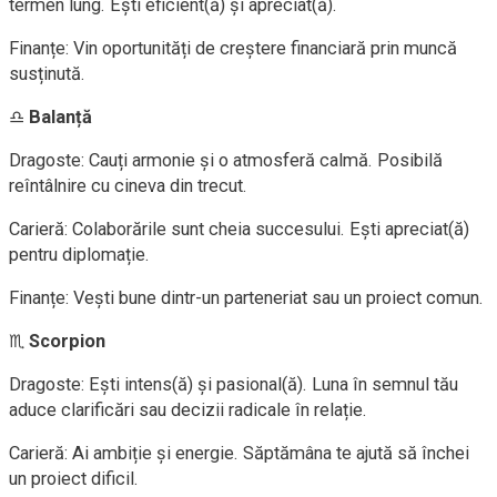
termen lung. Ești eficient(ă) și apreciat(ă).
Finanțe: Vin oportunități de creștere financiară prin muncă
susținută.
♎
Balanță
Dragoste: Cauți armonie și o atmosferă calmă. Posibilă
reîntâlnire cu cineva din trecut.
Carieră: Colaborările sunt cheia succesului. Ești apreciat(ă)
pentru diplomație.
Finanțe: Vești bune dintr-un parteneriat sau un proiect comun.
♏
Scorpion
Dragoste: Ești intens(ă) și pasional(ă). Luna în semnul tău
aduce clarificări sau decizii radicale în relație.
Carieră: Ai ambiție și energie. Săptămâna te ajută să închei
un proiect dificil.