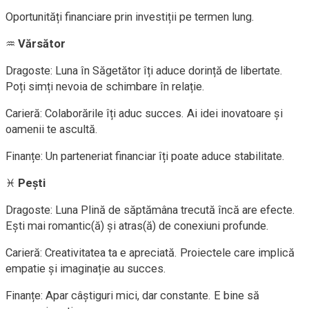
Oportunități financiare prin investiții pe termen lung.
♒
Vărsător
Dragoste: Luna în Săgetător îți aduce dorință de libertate.
Poți simți nevoia de schimbare în relație.
Carieră: Colaborările îți aduc succes. Ai idei inovatoare și
oamenii te ascultă.
Finanțe: Un parteneriat financiar îți poate aduce stabilitate.
♓
Pești
Dragoste: Luna Plină de săptămâna trecută încă are efecte.
Ești mai romantic(ă) și atras(ă) de conexiuni profunde.
Carieră: Creativitatea ta e apreciată. Proiectele care implică
empatie și imaginație au succes.
Finanțe: Apar câștiguri mici, dar constante. E bine să