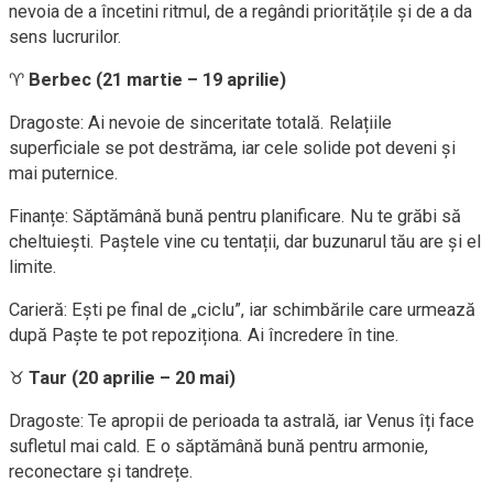
nevoia de a încetini ritmul, de a regândi prioritățile și de a da
sens lucrurilor.
♈
Berbec (21 martie – 19 aprilie)
Dragoste: Ai nevoie de sinceritate totală. Relațiile
superficiale se pot destrăma, iar cele solide pot deveni și
mai puternice.
Finanțe: Săptămână bună pentru planificare. Nu te grăbi să
cheltuiești. Paștele vine cu tentații, dar buzunarul tău are și el
limite.
Carieră: Ești pe final de „ciclu”, iar schimbările care urmează
după Paște te pot repoziționa. Ai încredere în tine.
♉
Taur (20 aprilie – 20 mai)
Dragoste: Te apropii de perioada ta astrală, iar Venus îți face
sufletul mai cald. E o săptămână bună pentru armonie,
reconectare și tandrețe.