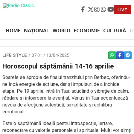
LIVE
HOME
NAȚIONAL
WORLD
ECONOMIE
CULTURĂ
L
LIFE STYLE
07:01 / 13/04/2025
WHATSAPP
FACEBO
TEL
Horoscopul săptămânii 14-16 aprilie
Soarele se apropie de finalul tranzitului prin Berbec, oferindu-
ne încă energie de acțiune, dar și impulsuri de a închide
etape. Pe 19 aprilie, intră în Taur, aducând o vibrație de calm,
răbdare și întoarcere la esențial. Venus în Taur accentuează
nevoia de afecțiune autentică, simplitate și echilibru
emoțional.
Este o săptămână ideală pentru introspecție, iertare,
reconectare cu valorile personale și spirituale. Mulți vor simți