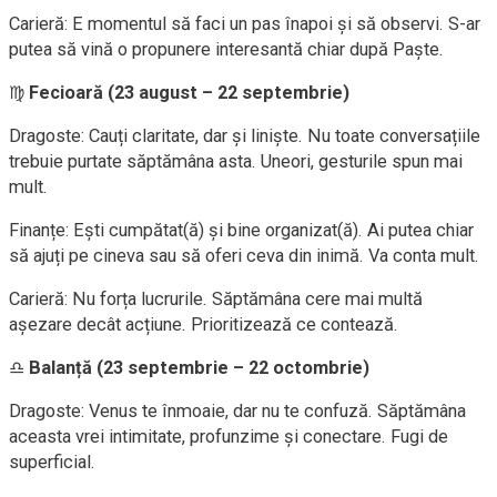
Carieră: E momentul să faci un pas înapoi și să observi. S-ar
putea să vină o propunere interesantă chiar după Paște.
♍
Fecioară (23 august – 22 septembrie)
Dragoste: Cauți claritate, dar și liniște. Nu toate conversațiile
trebuie purtate săptămâna asta. Uneori, gesturile spun mai
mult.
Finanțe: Ești cumpătat(ă) și bine organizat(ă). Ai putea chiar
să ajuți pe cineva sau să oferi ceva din inimă. Va conta mult.
Carieră: Nu forța lucrurile. Săptămâna cere mai multă
așezare decât acțiune. Prioritizează ce contează.
♎
Balanță (23 septembrie – 22 octombrie)
Dragoste: Venus te înmoaie, dar nu te confuză. Săptămâna
aceasta vrei intimitate, profunzime și conectare. Fugi de
superficial.