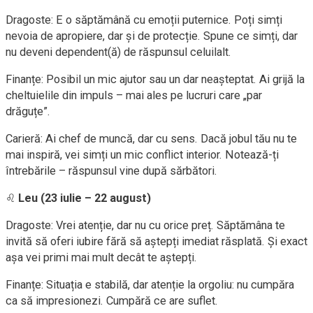
Dragoste: E o săptămână cu emoții puternice. Poți simți
nevoia de apropiere, dar și de protecție. Spune ce simți, dar
nu deveni dependent(ă) de răspunsul celuilalt.
Finanțe: Posibil un mic ajutor sau un dar neașteptat. Ai grijă la
cheltuielile din impuls – mai ales pe lucruri care „par
drăguțe”.
Carieră: Ai chef de muncă, dar cu sens. Dacă jobul tău nu te
mai inspiră, vei simți un mic conflict interior. Notează-ți
întrebările – răspunsul vine după sărbători.
♌
Leu (23 iulie – 22 august)
Dragoste: Vrei atenție, dar nu cu orice preț. Săptămâna te
invită să oferi iubire fără să aștepți imediat răsplată. Și exact
așa vei primi mai mult decât te aștepți.
Finanțe: Situația e stabilă, dar atenție la orgoliu: nu cumpăra
ca să impresionezi. Cumpără ce are suflet.