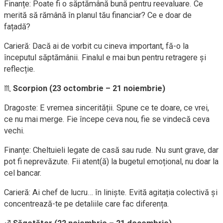
Finanțe: Poate fi o săptămână bună pentru reevaluare. Ce
merită să rămână în planul tău financiar? Ce e doar de
fațadă?
Carieră: Dacă ai de vorbit cu cineva important, fă-o la
începutul săptămânii. Finalul e mai bun pentru retragere și
reflecție.
♏
Scorpion (23 octombrie – 21 noiembrie)
Dragoste: E vremea sincerității. Spune ce te doare, ce vrei,
ce nu mai merge. Fie începe ceva nou, fie se vindecă ceva
vechi.
Finanțe: Cheltuieli legate de casă sau rude. Nu sunt grave, dar
pot fi neprevăzute. Fii atent(ă) la bugetul emoțional, nu doar la
cel bancar.
Carieră: Ai chef de lucru… în liniște. Evită agitația colectivă și
concentrează-te pe detaliile care fac diferența.