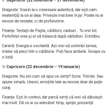
♐
Săgetător (22 noiembrie – 21 decembrie)
Dragoste: Visezi la o conexiune autentică, dar ești cam
neatent(ă) la ce ai deja. Privește mai bine în jur. Poate nu ai
nevoie de noutate, ci de profunzime.
Finanțe: Tentații de Paște, călătorii, cadouri… Tu vrei tot.
Portofelul vrea și el să trăiască după sărbători. Echilibru.
Carieră: Energia e oscilantă. Azi vrei să schimbi lumea,
mâine să pleci într-o călătorie. Poți face ambele. Începe cu
o listă.
♑
Capricorn (22 decembrie – 19 ianuarie)
Dragoste: Nu știi cum să spui ce simți? Scrie. Trimite. Sau
spune simplu. Uneori, emoțiile tale au nevoie doar de puțin
curaj.
Finanțe: Ești în control, dar parcă simți că vrei să dăruiești
mai mult. Dă ce ai cu adevărat: timp, sprijin, prezență.