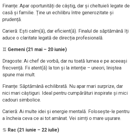
Finanțe: Apar oportunități de câștig, dar și cheltuieli legate de
casă și familie. Ține un echilibru între generozitate și
prudență.
Carieră: Ești calm(ă), dar eficient(ă). Finalul de săptămână îți
aduce o claritate legată de direcția profesională.
♊
Gemeni (21 mai – 20 iunie)
Dragoste: Ai chef de vorbă, dar nu toată lumea e pe aceeași
frecvență. Fii atent(ă) la ton și la intenție – uneori, liniștea
spune mai mult.
Finanțe: Săptămână echilibrată. Nu apar mari surprize, dar
nici mari câștiguri. Ideal pentru cumpărături inspirate și mici
cadouri simbolice.
Carieră: Ai multe idei și energie mentală. Folosește-le pentru
a încheia ceva ce ai tot amânat. Vei simți o mare ușurare.
♋
Rac (21 iunie – 22 iulie)