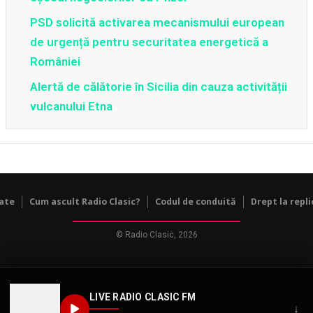
PSD solicită activarea mecanismului european
de urgență pentru securitatea energetică a
României
Alertă de călătorie în Sicilia din cauza activității
vulcanului Etna
tate
Cum ascult Radio Clasic?
Codul de conduită
Drept la repli
© Radio Clasic, 2026
LIVE RADIO CLASIC FM
↓