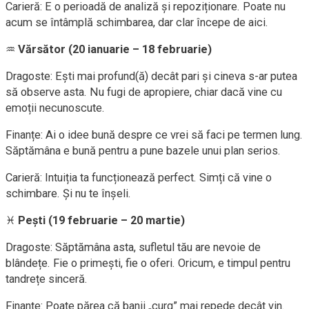
Carieră: E o perioadă de analiză și repoziționare. Poate nu
acum se întâmplă schimbarea, dar clar începe de aici.
♒
Vărsător (20 ianuarie – 18 februarie)
Dragoste: Ești mai profund(ă) decât pari și cineva s-ar putea
să observe asta. Nu fugi de apropiere, chiar dacă vine cu
emoții necunoscute.
Finanțe: Ai o idee bună despre ce vrei să faci pe termen lung.
Săptămâna e bună pentru a pune bazele unui plan serios.
Carieră: Intuiția ta funcționează perfect. Simți că vine o
schimbare. Și nu te înșeli.
♓
Pești (19 februarie – 20 martie)
Dragoste: Săptămâna asta, sufletul tău are nevoie de
blândețe. Fie o primești, fie o oferi. Oricum, e timpul pentru
tandrețe sinceră.
Finanțe: Poate părea că banii „curg” mai repede decât vin.