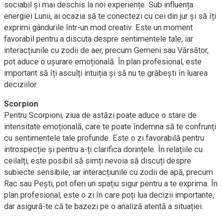
sociabil și mai deschis la noi experiențe. Sub influența
energiei Lunii, ai ocazia să te conectezi cu cei din jur și să îți
exprimi gândurile într-un mod creativ. Este un moment
favorabil pentru a discuta despre sentimentele tale, iar
interacțiunile cu zodii de aer, precum Gemeni sau Vărsător,
pot aduce o ușurare emoțională. În plan profesional, este
important să îți asculți intuiția și să nu te grăbești în luarea
deciziilor.
Scorpion
Pentru Scorpioni, ziua de astăzi poate aduce o stare de
intensitate emoțională, care te poate îndemna să te confrunți
cu sentimentele tale profunde. Este o zi favorabilă pentru
introspecție și pentru a-ți clarifica dorințele. În relațiile cu
ceilalți, este posibil să simți nevoia să discuți despre
subiecte sensibile, iar interacțiunile cu zodii de apă, precum
Rac sau Pești, pot oferi un spațiu sigur pentru a te exprima. În
plan profesional, este o zi în care poți lua decizii importante,
dar asigură-te că te bazezi pe o analiză atentă a situației.