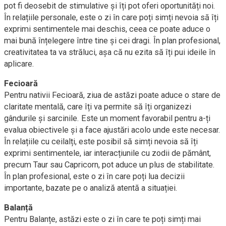
pot fi deosebit de stimulative și îți pot oferi oportunități noi.
În relațiile personale, este o zi în care poți simți nevoia să îți
exprimi sentimentele mai deschis, ceea ce poate aduce o
mai bună înțelegere între tine și cei dragi. În plan profesional,
creativitatea ta va străluci, așa că nu ezita să îți pui ideile în
aplicare.
Fecioară
Pentru nativii Fecioară, ziua de astăzi poate aduce o stare de
claritate mentală, care îți va permite să îți organizezi
gândurile și sarcinile. Este un moment favorabil pentru a-ți
evalua obiectivele și a face ajustări acolo unde este necesar.
În relațiile cu ceilalți, este posibil să simți nevoia să îți
exprimi sentimentele, iar interacțiunile cu zodii de pământ,
precum Taur sau Capricorn, pot aduce un plus de stabilitate.
În plan profesional, este o zi în care poți lua decizii
importante, bazate pe o analiză atentă a situației.
Balanță
Pentru Balanțe, astăzi este o zi în care te poți simți mai