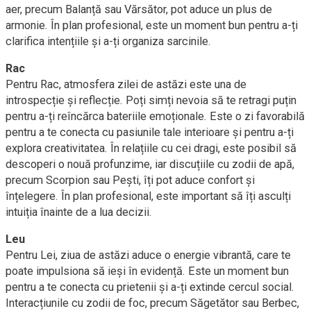
aer, precum Balanță sau Vărsător, pot aduce un plus de
armonie. În plan profesional, este un moment bun pentru a-ți
clarifica intențiile și a-ți organiza sarcinile.
Rac
Pentru Rac, atmosfera zilei de astăzi este una de
introspecție și reflecție. Poți simți nevoia să te retragi puțin
pentru a-ți reîncărca bateriile emoționale. Este o zi favorabilă
pentru a te conecta cu pasiunile tale interioare și pentru a-ți
explora creativitatea. În relațiile cu cei dragi, este posibil să
descoperi o nouă profunzime, iar discuțiile cu zodii de apă,
precum Scorpion sau Pești, îți pot aduce confort și
înțelegere. În plan profesional, este important să îți asculți
intuiția înainte de a lua decizii.
Leu
Pentru Lei, ziua de astăzi aduce o energie vibrantă, care te
poate impulsiona să ieși în evidență. Este un moment bun
pentru a te conecta cu prietenii și a-ți extinde cercul social.
Interacțiunile cu zodii de foc, precum Săgetător sau Berbec,