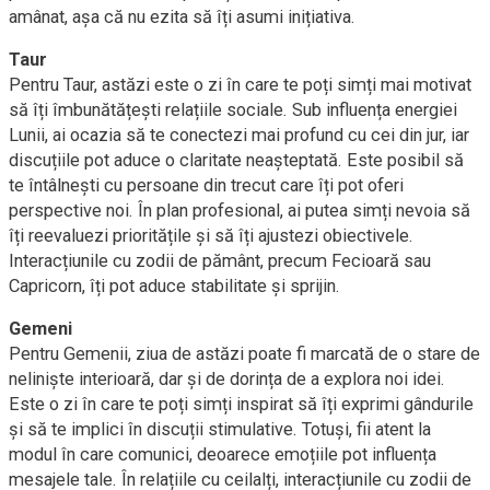
amânat, așa că nu ezita să îți asumi inițiativa.
Taur
Pentru Taur, astăzi este o zi în care te poți simți mai motivat
să îți îmbunătățești relațiile sociale. Sub influența energiei
Lunii, ai ocazia să te conectezi mai profund cu cei din jur, iar
discuțiile pot aduce o claritate neașteptată. Este posibil să
te întâlnești cu persoane din trecut care îți pot oferi
perspective noi. În plan profesional, ai putea simți nevoia să
îți reevaluezi prioritățile și să îți ajustezi obiectivele.
Interacțiunile cu zodii de pământ, precum Fecioară sau
Capricorn, îți pot aduce stabilitate și sprijin.
Gemeni
Pentru Gemenii, ziua de astăzi poate fi marcată de o stare de
neliniște interioară, dar și de dorința de a explora noi idei.
Este o zi în care te poți simți inspirat să îți exprimi gândurile
și să te implici în discuții stimulative. Totuși, fii atent la
modul în care comunici, deoarece emoțiile pot influența
mesajele tale. În relațiile cu ceilalți, interacțiunile cu zodii de