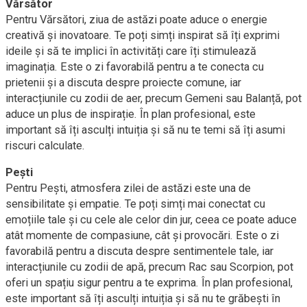
Vărsător
Pentru Vărsători, ziua de astăzi poate aduce o energie
creativă și inovatoare. Te poți simți inspirat să îți exprimi
ideile și să te implici în activități care îți stimulează
imaginația. Este o zi favorabilă pentru a te conecta cu
prietenii și a discuta despre proiecte comune, iar
interacțiunile cu zodii de aer, precum Gemeni sau Balanță, pot
aduce un plus de inspirație. În plan profesional, este
important să îți asculți intuiția și să nu te temi să îți asumi
riscuri calculate.
Pești
Pentru Pești, atmosfera zilei de astăzi este una de
sensibilitate și empatie. Te poți simți mai conectat cu
emoțiile tale și cu cele ale celor din jur, ceea ce poate aduce
atât momente de compasiune, cât și provocări. Este o zi
favorabilă pentru a discuta despre sentimentele tale, iar
interacțiunile cu zodii de apă, precum Rac sau Scorpion, pot
oferi un spațiu sigur pentru a te exprima. În plan profesional,
este important să îți asculți intuiția și să nu te grăbești în