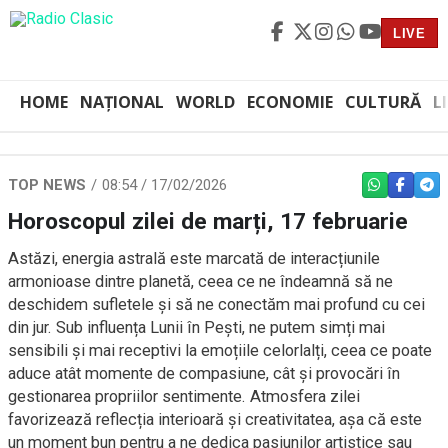
LIVE
HOME
NAȚIONAL
WORLD
ECONOMIE
CULTURĂ
L
TOP NEWS
08:54 / 17/02/2026
WHATSAPP
FACEBO
TEL
Horoscopul zilei de marți, 17 februarie
Astăzi, energia astrală este marcată de interacțiunile
armonioase dintre planetă, ceea ce ne îndeamnă să ne
deschidem sufletele și să ne conectăm mai profund cu cei
din jur. Sub influența Lunii în Pești, ne putem simți mai
sensibili și mai receptivi la emoțiile celorlalți, ceea ce poate
aduce atât momente de compasiune, cât și provocări în
gestionarea propriilor sentimente. Atmosfera zilei
favorizează reflecția interioară și creativitatea, așa că este
un moment bun pentru a ne dedica pasiunilor artistice sau