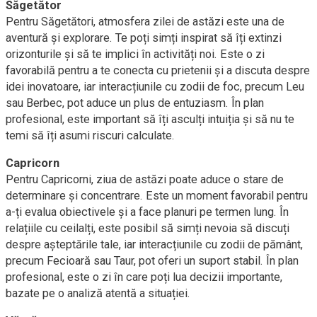
Săgetător
Pentru Săgetători, atmosfera zilei de astăzi este una de
aventură și explorare. Te poți simți inspirat să îți extinzi
orizonturile și să te implici în activități noi. Este o zi
favorabilă pentru a te conecta cu prietenii și a discuta despre
idei inovatoare, iar interacțiunile cu zodii de foc, precum Leu
sau Berbec, pot aduce un plus de entuziasm. În plan
profesional, este important să îți asculți intuiția și să nu te
temi să îți asumi riscuri calculate.
Capricorn
Pentru Capricorni, ziua de astăzi poate aduce o stare de
determinare și concentrare. Este un moment favorabil pentru
a-ți evalua obiectivele și a face planuri pe termen lung. În
relațiile cu ceilalți, este posibil să simți nevoia să discuți
despre așteptările tale, iar interacțiunile cu zodii de pământ,
precum Fecioară sau Taur, pot oferi un suport stabil. În plan
profesional, este o zi în care poți lua decizii importante,
bazate pe o analiză atentă a situației.