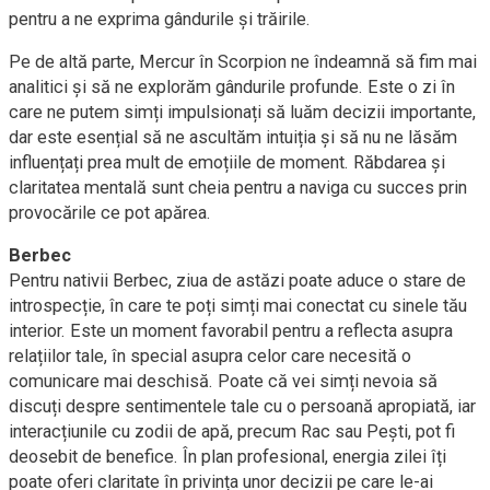
pentru a ne exprima gândurile și trăirile.
Pe de altă parte, Mercur în Scorpion ne îndeamnă să fim mai
analitici și să ne explorăm gândurile profunde. Este o zi în
care ne putem simți impulsionați să luăm decizii importante,
dar este esențial să ne ascultăm intuiția și să nu ne lăsăm
influențați prea mult de emoțiile de moment. Răbdarea și
claritatea mentală sunt cheia pentru a naviga cu succes prin
provocările ce pot apărea.
Berbec
Pentru nativii Berbec, ziua de astăzi poate aduce o stare de
introspecție, în care te poți simți mai conectat cu sinele tău
interior. Este un moment favorabil pentru a reflecta asupra
relațiilor tale, în special asupra celor care necesită o
comunicare mai deschisă. Poate că vei simți nevoia să
discuți despre sentimentele tale cu o persoană apropiată, iar
interacțiunile cu zodii de apă, precum Rac sau Pești, pot fi
deosebit de benefice. În plan profesional, energia zilei îți
poate oferi claritate în privința unor decizii pe care le-ai