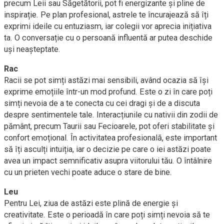
precum Leii sau Săgetătorii, pot fi energizante și pline de
inspirație. Pe plan profesional, astrele te încurajează să îți
exprimi ideile cu entuziasm, iar colegii vor aprecia inițiativa
ta. O conversație cu o persoană influentă ar putea deschide
uși neașteptate.
Rac
Racii se pot simți astăzi mai sensibili, având ocazia să își
exprime emoțiile într-un mod profund. Este o zi în care poți
simți nevoia de a te conecta cu cei dragi și de a discuta
despre sentimentele tale. Interacțiunile cu nativii din zodii de
pământ, precum Taurii sau Fecioarele, pot oferi stabilitate și
confort emoțional. În activitatea profesională, este important
să îți asculți intuiția, iar o decizie pe care o iei astăzi poate
avea un impact semnificativ asupra viitorului tău. O întâlnire
cu un prieten vechi poate aduce o stare de bine.
Leu
Pentru Lei, ziua de astăzi este plină de energie și
creativitate. Este o perioadă în care poți simți nevoia să te