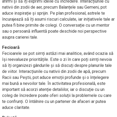
afirmi și să îți exprimi ideile cu încredere. Interacțiunile cu
nativii din zodii de aer, precum Balanțele sau Gemeni, pot
aduce inspirație și sprijin. Pe plan profesional, astrele te
încurajează să îți asumi riscuri calculate, iar inițiativele tale ar
putea fi bine primite de colegi. O conversație cu un mentor
sau o persoană influentă poate deschide noi perspective
asupra carierei tale.
Fecioară
Fecioarele se pot simți astăzi mai analitice, având ocazia să
își reevalueze prioritățile. Este o zi în care poți simți nevoia
să îți organizezi gândurile și să discuți despre planurile tale
de viitor. Interacțiunile cu nativii din zodii de apă, precum
Racii sau Peștii, pot aduce emoții profunde și o înțelegere
mai bună a nevoilor tale. În activitatea profesională, este
important să acorzi atenție detaliilor, iar o discuție cu un
coleg de încredere poate oferi soluții la problemele cu care
te confrunți. O întâlnire cu un partener de afaceri ar putea
aduce claritate.