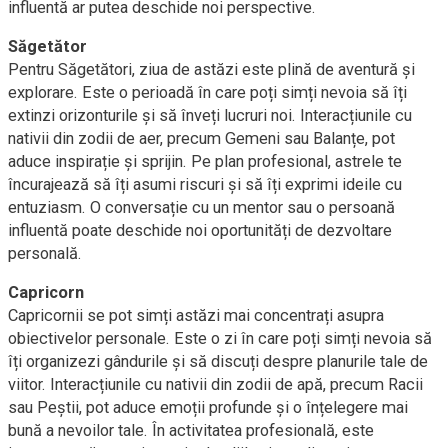
influentă ar putea deschide noi perspective.
Săgetător
Pentru Săgetători, ziua de astăzi este plină de aventură și
explorare. Este o perioadă în care poți simți nevoia să îți
extinzi orizonturile și să înveți lucruri noi. Interacțiunile cu
nativii din zodii de aer, precum Gemeni sau Balanțe, pot
aduce inspirație și sprijin. Pe plan profesional, astrele te
încurajează să îți asumi riscuri și să îți exprimi ideile cu
entuziasm. O conversație cu un mentor sau o persoană
influentă poate deschide noi oportunități de dezvoltare
personală.
Capricorn
Capricornii se pot simți astăzi mai concentrați asupra
obiectivelor personale. Este o zi în care poți simți nevoia să
îți organizezi gândurile și să discuți despre planurile tale de
viitor. Interacțiunile cu nativii din zodii de apă, precum Racii
sau Peștii, pot aduce emoții profunde și o înțelegere mai
bună a nevoilor tale. În activitatea profesională, este