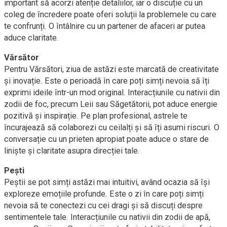
important să acorzi atenție detaliilor, iar o discuție cu un
coleg de încredere poate oferi soluții la problemele cu care
te confrunți. O întâlnire cu un partener de afaceri ar putea
aduce claritate.
Vărsător
Pentru Vărsători, ziua de astăzi este marcată de creativitate
și inovație. Este o perioadă în care poți simți nevoia să îți
exprimi ideile într-un mod original. Interacțiunile cu nativii din
zodii de foc, precum Leii sau Săgetătorii, pot aduce energie
pozitivă și inspirație. Pe plan profesional, astrele te
încurajează să colaborezi cu ceilalți și să îți asumi riscuri. O
conversație cu un prieten apropiat poate aduce o stare de
liniște și claritate asupra direcției tale.
Pești
Peștii se pot simți astăzi mai intuitivi, având ocazia să își
exploreze emoțiile profunde. Este o zi în care poți simți
nevoia să te conectezi cu cei dragi și să discuți despre
sentimentele tale. Interacțiunile cu nativii din zodii de apă,