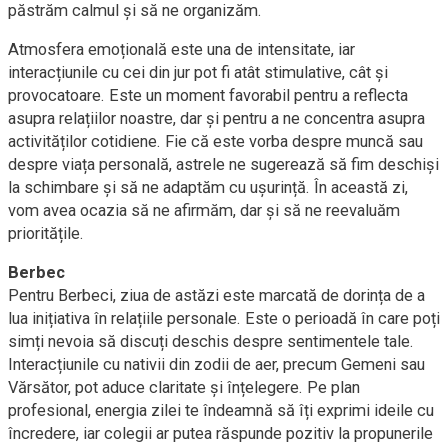
păstrăm calmul și să ne organizăm.
Atmosfera emoțională este una de intensitate, iar
interacțiunile cu cei din jur pot fi atât stimulative, cât și
provocatoare. Este un moment favorabil pentru a reflecta
asupra relațiilor noastre, dar și pentru a ne concentra asupra
activităților cotidiene. Fie că este vorba despre muncă sau
despre viața personală, astrele ne sugerează să fim deschiși
la schimbare și să ne adaptăm cu ușurință. În această zi,
vom avea ocazia să ne afirmăm, dar și să ne reevaluăm
prioritățile.
Berbec
Pentru Berbeci, ziua de astăzi este marcată de dorința de a
lua inițiativa în relațiile personale. Este o perioadă în care poți
simți nevoia să discuți deschis despre sentimentele tale.
Interacțiunile cu nativii din zodii de aer, precum Gemeni sau
Vărsător, pot aduce claritate și înțelegere. Pe plan
profesional, energia zilei te îndeamnă să îți exprimi ideile cu
încredere, iar colegii ar putea răspunde pozitiv la propunerile