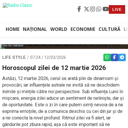
LIVE
HOME
NAȚIONAL
WORLD
ECONOMIE
CULTURĂ
L
Sursă foto: Shutterstock
LIFE STYLE
07:24 / 12/03/2026
WHATSAPP
FACEBO
TEL
Horoscopul zilei de 12 martie 2026
Astăzi, 12 martie 2026, cerul se arată plin de dinamism și
provocări, iar influențele astrale ne invită să ne deschidem
inimile și mințile către noi perspective. Sub influența Lunii în
mișcare, energia zilei aduce un sentiment de neliniște, dar și
de oportunitate. Este o zi în care putem simți nevoia de a ne
exprima emoțiile, de a comunica deschis cu cei din jur și de
a ne conecta la nivel profund. Ritmul zilei va fi alert, iar
gândurile pot zbura rapid, așa că este important să ne