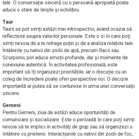
tale. O conversație sinceră cu o persoană apropiată poate
aduce o stare de liniște și echilibru.
Taur
Taurii se pot simți astăzi mai introspectivi, având ocazia să
reflecteze asupra valorilor personale. Este o zi în care poți
simți nevoia de a te retrage puțin și de a analiza relațiile tale.
Întâlnirile cu nativii din zodii de apă, precum Racii sau
Scorpionii, pot aduce emoții profunde, dar și momente de
conexiune autentică. În activitatea profesională, este
important să îți organizezi prioritățile, iar o discuție cu un
coleg de încredere poate oferi perspective noi. O decizie
importantă ar putea să se contureze în urma unei conversații
sincere.
Gemeni
Pentru Gemeni, ziua de astăzi aduce oportunități de
comunicare și socializare. Este o perioadă în care poți simți
nevoia să te implici în activități de grup sau să organizezi o
întâlnire cu prietenii. Interacțiunile cu nativii din zodii de foc,