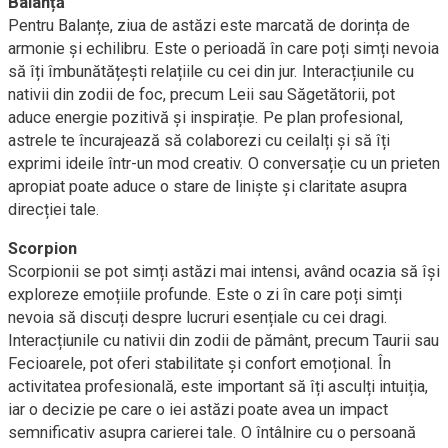
Balanță
Pentru Balanțe, ziua de astăzi este marcată de dorința de
armonie și echilibru. Este o perioadă în care poți simți nevoia
să îți îmbunătățești relațiile cu cei din jur. Interacțiunile cu
nativii din zodii de foc, precum Leii sau Săgetătorii, pot
aduce energie pozitivă și inspirație. Pe plan profesional,
astrele te încurajează să colaborezi cu ceilalți și să îți
exprimi ideile într-un mod creativ. O conversație cu un prieten
apropiat poate aduce o stare de liniște și claritate asupra
direcției tale.
Scorpion
Scorpionii se pot simți astăzi mai intensi, având ocazia să își
exploreze emoțiile profunde. Este o zi în care poți simți
nevoia să discuți despre lucruri esențiale cu cei dragi.
Interacțiunile cu nativii din zodii de pământ, precum Taurii sau
Fecioarele, pot oferi stabilitate și confort emoțional. În
activitatea profesională, este important să îți asculți intuiția,
iar o decizie pe care o iei astăzi poate avea un impact
semnificativ asupra carierei tale. O întâlnire cu o persoană