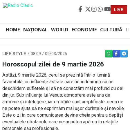
LIVE
HOME
NAȚIONAL
WORLD
ECONOMIE
CULTURĂ
L
LIFE STYLE
08:09 / 09/03/2026
WHATSAPP
FACEBO
TEL
Horoscopul zilei de 9 martie 2026
Astăzi, 9 martie 2026, cerul se prezintă într-o lumină
favorabilă, cu influențe astrale care ne îndeamnă să ne
deschidem sufletele și să ne conectăm mai profund cu cei
din jur. Sub influența lui Venus, atmosfera este una de
armonie și înțelegere, iar emoțiile sunt amplificate, ceea ce
ne poate ajuta să ne exprimăm mai ușor dorințele și nevoile.
Este o zi în care comunicarea devine cheia pentru a depăși
eventualele obstacole care ne-ar putea apărea în relațiile
personale sau profesionale.