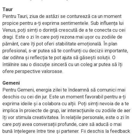
Taur
Pentru Tauri, ziua de astăzi se conturează ca un moment
propice pentru a-ți exprima sentimentele. Sub influența lui
Venus, poți simți o dorință crescută de a te conecta cu cei
dragi. Este o zi în care poți rezona mai ușor cu zodiile de
pământ, care îți pot oferi stabilitate emoțională. În plan
profesional, s-ar putea să te confrunți cu decizii importante,
dar odihna și reflecția te pot ajuta să găsești soluții. O
întâlnire sau o discuție sinceră cu un coleg ar putea să îți
ofere perspective valoroase.
Gemeni
Pentru Gemeni, energia zilei te îndeamnă să comunici mai
deschis cu cei din jur. Este un moment favorabil pentru a-ți
exprima ideile și a colabora cu alții. Poți simți nevoia de a te
implica în proiecte de grup, iar interacțiunile cu zodiile de aer
îți vor stimula creativitatea. În relațiile personale, este o zi în
care poți avea conversații profunde, care să aducă o mai
bună înțelegere între tine și partener. Fii deschis la feedback