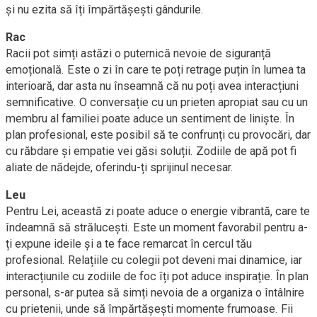
și nu ezita să îți împărtășești gândurile.
Rac
Racii pot simți astăzi o puternică nevoie de siguranță
emoțională. Este o zi în care te poți retrage puțin în lumea ta
interioară, dar asta nu înseamnă că nu poți avea interacțiuni
semnificative. O conversație cu un prieten apropiat sau cu un
membru al familiei poate aduce un sentiment de liniște. În
plan profesional, este posibil să te confrunți cu provocări, dar
cu răbdare și empatie vei găsi soluții. Zodiile de apă pot fi
aliate de nădejde, oferindu-ți sprijinul necesar.
Leu
Pentru Lei, această zi poate aduce o energie vibrantă, care te
îndeamnă să strălucești. Este un moment favorabil pentru a-
ți expune ideile și a te face remarcat în cercul tău
profesional. Relațiile cu colegii pot deveni mai dinamice, iar
interacțiunile cu zodiile de foc îți pot aduce inspirație. În plan
personal, s-ar putea să simți nevoia de a organiza o întâlnire
cu prietenii, unde să împărtășești momente frumoase. Fii