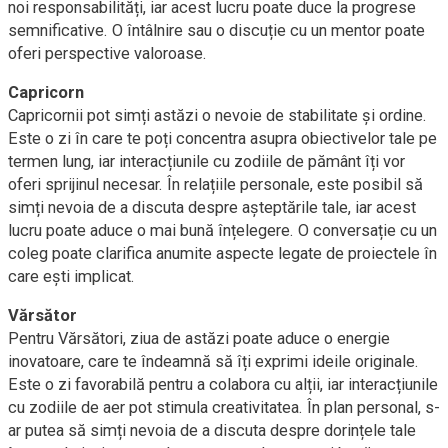
noi responsabilități, iar acest lucru poate duce la progrese
semnificative. O întâlnire sau o discuție cu un mentor poate
oferi perspective valoroase.
Capricorn
Capricornii pot simți astăzi o nevoie de stabilitate și ordine.
Este o zi în care te poți concentra asupra obiectivelor tale pe
termen lung, iar interacțiunile cu zodiile de pământ îți vor
oferi sprijinul necesar. În relațiile personale, este posibil să
simți nevoia de a discuta despre așteptările tale, iar acest
lucru poate aduce o mai bună înțelegere. O conversație cu un
coleg poate clarifica anumite aspecte legate de proiectele în
care ești implicat.
Vărsător
Pentru Vărsători, ziua de astăzi poate aduce o energie
inovatoare, care te îndeamnă să îți exprimi ideile originale.
Este o zi favorabilă pentru a colabora cu alții, iar interacțiunile
cu zodiile de aer pot stimula creativitatea. În plan personal, s-
ar putea să simți nevoia de a discuta despre dorințele tale