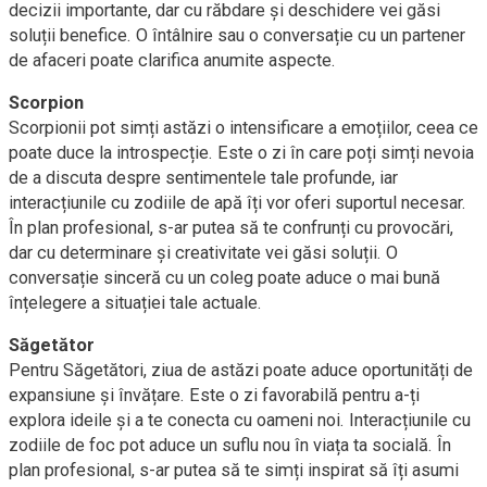
decizii importante, dar cu răbdare și deschidere vei găsi
soluții benefice. O întâlnire sau o conversație cu un partener
de afaceri poate clarifica anumite aspecte.
Scorpion
Scorpionii pot simți astăzi o intensificare a emoțiilor, ceea ce
poate duce la introspecție. Este o zi în care poți simți nevoia
de a discuta despre sentimentele tale profunde, iar
interacțiunile cu zodiile de apă îți vor oferi suportul necesar.
În plan profesional, s-ar putea să te confrunți cu provocări,
dar cu determinare și creativitate vei găsi soluții. O
conversație sinceră cu un coleg poate aduce o mai bună
înțelegere a situației tale actuale.
Săgetător
Pentru Săgetători, ziua de astăzi poate aduce oportunități de
expansiune și învățare. Este o zi favorabilă pentru a-ți
explora ideile și a te conecta cu oameni noi. Interacțiunile cu
zodiile de foc pot aduce un suflu nou în viața ta socială. În
plan profesional, s-ar putea să te simți inspirat să îți asumi