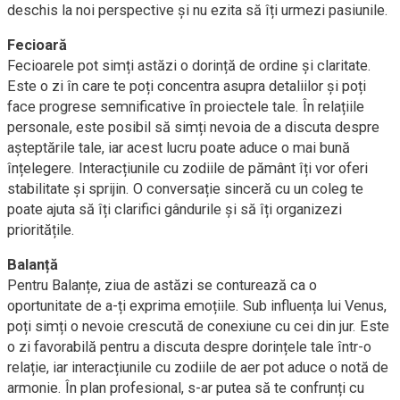
deschis la noi perspective și nu ezita să îți urmezi pasiunile.
Fecioară
Fecioarele pot simți astăzi o dorință de ordine și claritate.
Este o zi în care te poți concentra asupra detaliilor și poți
face progrese semnificative în proiectele tale. În relațiile
personale, este posibil să simți nevoia de a discuta despre
așteptările tale, iar acest lucru poate aduce o mai bună
înțelegere. Interacțiunile cu zodiile de pământ îți vor oferi
stabilitate și sprijin. O conversație sinceră cu un coleg te
poate ajuta să îți clarifici gândurile și să îți organizezi
prioritățile.
Balanță
Pentru Balanțe, ziua de astăzi se conturează ca o
oportunitate de a-ți exprima emoțiile. Sub influența lui Venus,
poți simți o nevoie crescută de conexiune cu cei din jur. Este
o zi favorabilă pentru a discuta despre dorințele tale într-o
relație, iar interacțiunile cu zodiile de aer pot aduce o notă de
armonie. În plan profesional, s-ar putea să te confrunți cu