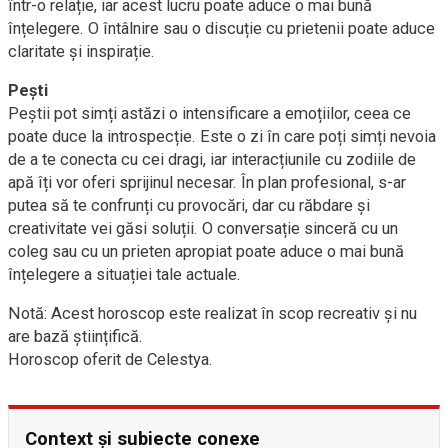
într-o relație, iar acest lucru poate aduce o mai bună
înțelegere. O întâlnire sau o discuție cu prietenii poate aduce
claritate și inspirație.
Pești
Peștii pot simți astăzi o intensificare a emoțiilor, ceea ce
poate duce la introspecție. Este o zi în care poți simți nevoia
de a te conecta cu cei dragi, iar interacțiunile cu zodiile de
apă îți vor oferi sprijinul necesar. În plan profesional, s-ar
putea să te confrunți cu provocări, dar cu răbdare și
creativitate vei găsi soluții. O conversație sinceră cu un
coleg sau cu un prieten apropiat poate aduce o mai bună
înțelegere a situației tale actuale.
Notă: Acest horoscop este realizat în scop recreativ și nu
are bază științifică.
Horoscop oferit de Celestya.
Context și subiecte conexe