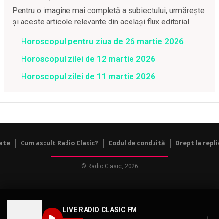
Pentru o imagine mai completă a subiectului, urmărește
și aceste articole relevante din același flux editorial.
Horoscopul pentru ziua de 26 martie 2026
Horoscopul zilei de 12 martie 2026
Horoscopul zilei de 11 martie 2026
tate
Cum ascult Radio Clasic?
Codul de conduită
Drept la repli
© Radio Clasic, 2026
LIVE RADIO CLASIC FM
↓