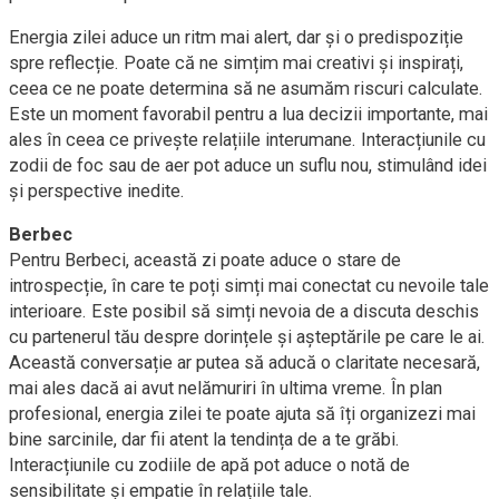
Energia zilei aduce un ritm mai alert, dar și o predispoziție
spre reflecție. Poate că ne simțim mai creativi și inspirați,
ceea ce ne poate determina să ne asumăm riscuri calculate.
Este un moment favorabil pentru a lua decizii importante, mai
ales în ceea ce privește relațiile interumane. Interacțiunile cu
zodii de foc sau de aer pot aduce un suflu nou, stimulând idei
și perspective inedite.
Berbec
Pentru Berbeci, această zi poate aduce o stare de
introspecție, în care te poți simți mai conectat cu nevoile tale
interioare. Este posibil să simți nevoia de a discuta deschis
cu partenerul tău despre dorințele și așteptările pe care le ai.
Această conversație ar putea să aducă o claritate necesară,
mai ales dacă ai avut nelămuriri în ultima vreme. În plan
profesional, energia zilei te poate ajuta să îți organizezi mai
bine sarcinile, dar fii atent la tendința de a te grăbi.
Interacțiunile cu zodiile de apă pot aduce o notă de
sensibilitate și empatie în relațiile tale.