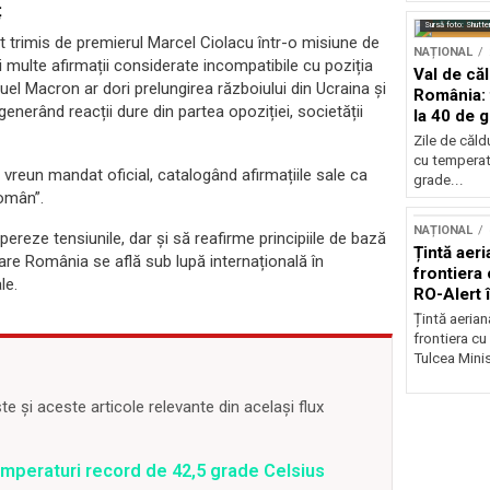
ț
Sursă foto: Shutte
 trimis de premierul Marcel Ciolacu într-o misiune de
NAȚIONAL
 multe afirmații considerate incompatibile cu poziția
Val de că
nuel Macron ar dori prelungirea războiului din Ucraina și
România: 
enerând reacții dure din partea opoziției, societății
la 40 de 
Zile de căl
cu temperat
 vreun mandat oficial, catalogând afirmațiile sale ca
grade...
român”.
NAȚIONAL
mpereze tensiunile, dar și să reafirme principiile de bază
Țintă aeri
care România se află sub lupă internațională în
frontiera 
le.
RO-Alert 
Țintă aeria
frontiera cu
Tulcea Minis
 și aceste articole relevante din același flux
emperaturi record de 42,5 grade Celsius