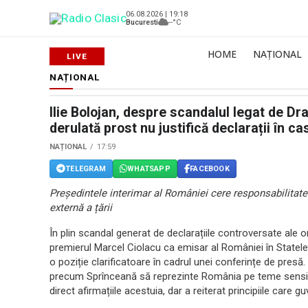
06.08.2026 | 19:18
Bucuresti
--°C
HOME
NAȚIONAL
NAȚIONAL
Ilie Bolojan, despre scandalul legat de Dr
derulată prost nu justifică declarații în c
NAȚIONAL
17:59
TELEGRAM
WHATSAPP
FACEBOOK
Președintele interimar al României cere responsabilitate 
externă a țării
În plin scandal generat de declarațiile controversate ale
premierul Marcel Ciolacu ca emisar al României în Statele U
o poziție clarificatoare în cadrul unei conferințe de presă
precum Sprînceană să reprezinte România pe teme sensibi
direct afirmațiile acestuia, dar a reiterat principiile care 