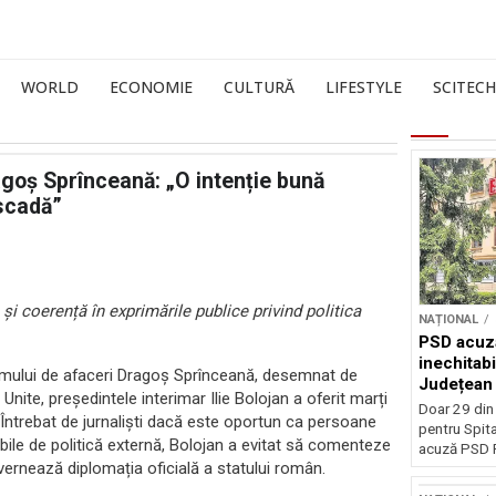
WORLD
ECONOMIE
CULTURĂ
LIFESTYLE
SCITECH
agoș Sprînceană: „O intenție bună
ascadă”
și coerență în exprimările publice privind politica
NAȚIONAL
PSD acuză
inechitabi
 omului de afaceri Dragoș Sprînceană, desemnat de
Județean 
nite, președintele interimar Ilie Bolojan a oferit marți
Doar 29 din
. Întrebat de jurnaliști dacă este oportun ca persoane
pentru Spita
le de politică externă, Bolojan a evitat să comenteze
acuză PSD P
guvernează diplomația oficială a statului român.