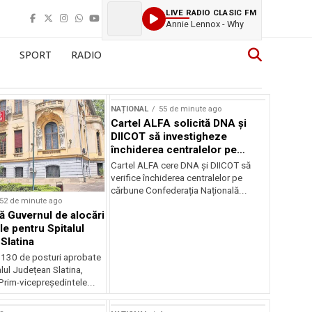
LIVE RADIO CLASIC FM
Annie Lennox - Why
SPORT
RADIO
NAȚIONAL
55 de minute ago
Cartel ALFA solicită DNA și
DIICOT să investigheze
închiderea centralelor pe
cărbune
Cartel ALFA cere DNA și DIICOT să
verifice închiderea centralelor pe
cărbune Confederația Națională...
52 de minute ago
 Guvernul de alocări
le pentru Spitalul
Slatina
 130 de posturi aprobate
lul Județean Slatina,
rim-vicepreședintele...