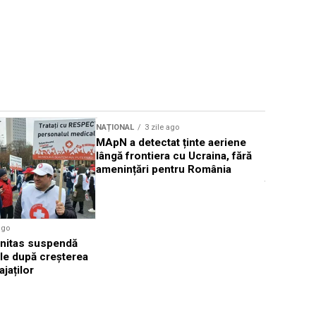
NAȚIONAL
3 zile ago
NAȚIONAL
MApN a detectat ținte aeriene
România p
lângă frontiera cu Ucraina, fără
euro pent
amenințări pentru România
cabinetelo
familială
ago
Sanitas suspendă
ale după creșterea
ajaților