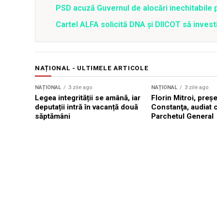
PSD acuză Guvernul de alocări inechitabile 
Cartel ALFA solicită DNA și DIICOT să inves
NAȚIONAL - ULTIMELE ARTICOLE
NAȚIONAL
3 zile ago
NAȚIONAL
3 zile ago
Legea integrității se amână, iar
Florin Mitroi, preş
deputații intră în vacanță două
Constanţa, audiat c
săptămâni
Parchetul General