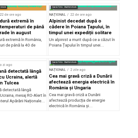
rstock
Sursă foto: Shutterstock
22 de ore ago
NAȚIONAL
22 de ore ago
ldură extremă în
Alpinist decedat după o
temperaturi de până
cădere în Poiana Țapului, în
grade în august
timpul unei expediții solitare
dură extremă în România,
Un alpinist a murit după ce a căzut în
uri de până la 40 de
Poiana Țapului în timpul unei...
Sursă foto: Shutterstock
o zi ago
NAȚIONAL
2 zile ago
ană detectată lângă
Cea mai gravă criză a Dunării
cu Ucraina, alertă
afectează energia electrică în
în Tulcea
România și Ungaria
nă detectată lângă
Cea mai gravă criză a Dunării
 Ucraina, mesaj RO-Alert în
afectează producția de energie
terul Apărării Naționale...
electrică în România și...