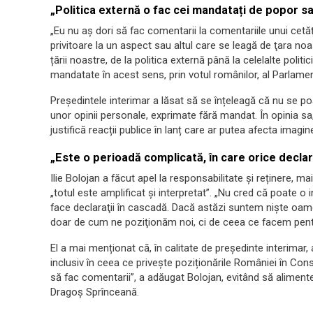
„Politica externă o fac cei mandatați de popor sau
„Eu nu aş dori să fac comentarii la comentariile unui cet
privitoare la un aspect sau altul care se leagă de ţara noa
țării noastre, de la politica externă până la celelalte polit
mandatate în acest sens, prin votul românilor, al Parlamen
Președintele interimar a lăsat să se înțeleagă că nu se po
unor opinii personale, exprimate fără mandat. În opinia sa,
justifică reacții publice în lanț care ar putea afecta imagin
„Este o perioadă complicată, în care orice declar
Ilie Bolojan a făcut apel la responsabilitate și reținere, mai
„totul este amplificat și interpretat”. „Nu cred că poate o
face declaraţii în cascadă. Dacă astăzi suntem nişte oam
doar de cum ne poziţionăm noi, ci de ceea ce facem pentru
El a mai menționat că, în calitate de președinte interimar,
inclusiv în ceea ce privește poziționările României în Co
să fac comentarii”, a adăugat Bolojan, evitând să alimente
Dragoș Sprînceană.