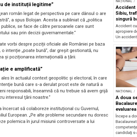
NAȚIONAL
 de instituții legitime”
Accident 
Sibiu, tra
ăţean român legat de perspectiva pe care dânsul o are
singură b
stră”, a spus Bolojan. Acesta a subliniat că „politica
Accident cu 
ici publice, se face de către persoanele care sunt
apropiere de
tului sau prin decizii guvernamentale.”
Un accident.
ate vorbi despre poziții oficiale ale României pe baza
 o intenție „poate bună”, dar greșit gestionată, nu
ea și poziționarea internațională a țării.
ație e amplificată”
 ales în actualul context geopolitic și electoral, în care
 intenţie bună care s-a derulat prost este de natură a
eni responsabili, înseamnă că nu trebuie să avem grijă
NAȚIONAL
 interesul ţării noastre.”
A doua se
Bacalaure
 a încercat să colaboreze instituțional cu Guvernul,
evaluarea
nsiliul European. „Pe alte probleme secundare nu doresc
Începe a do
ze polemica în jurul misiunii controversate a lui
Bacalaureatu
competenţe
candidaţi s-