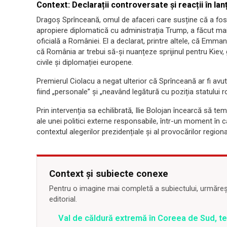
Context: Declarații controversate și reacții în lan
Dragoș Sprînceană, omul de afaceri care susține că a fost
apropiere diplomatică cu administrația Trump, a făcut mai
oficială a României. El a declarat, printre altele, că Emma
că România ar trebui să-și nuanțeze sprijinul pentru Kiev, g
civile și diplomației europene.
Premierul Ciolacu a negat ulterior că Sprînceană ar fi avut
fiind „personale” și „neavând legătură cu poziția statului 
Prin intervenția sa echilibrată, Ilie Bolojan încearcă să te
ale unei politici externe responsabile, într-un moment în 
contextul alegerilor prezidențiale și al provocărilor regiona
Context și subiecte conexe
Pentru o imagine mai completă a subiectului, urmărește
editorial.
Val de căldură extremă în Coreea de Sud, t