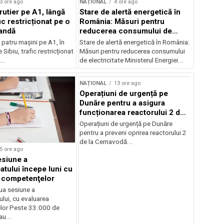
3 ore ago
NAȚIONAL
4 ore ago
rutier pe A1, lângă
Stare de alertă energetică în
fic restricționat pe o
România: Măsuri pentru
andă
reducerea consumului de
electricitate
patru mașini pe A1, în
Stare de alertă energetică în România:
 Sibiu, trafic restricționat
Măsuri pentru reducerea consumului
..
de electricitate Ministerul Energiei...
NAȚIONAL
13 ore ago
Operațiuni de urgență pe
Dunăre pentru a asigura
funcționarea reactorului 2 de
la Cernavodă
Operațiuni de urgență pe Dunăre
pentru a preveni oprirea reactorului 2
de la Cernavodă...
5 ore ago
siune a
atului începe luni cu
 competenţelor
ua sesiune a
lui, cu evaluarea
lor Peste 33.000 de
au...