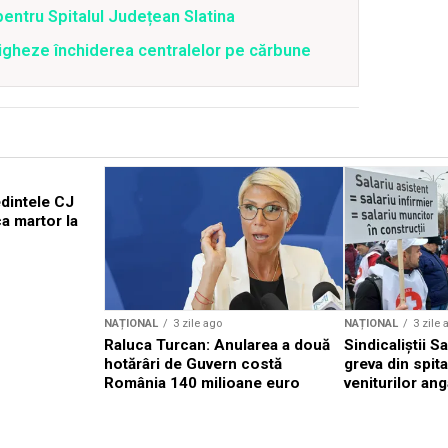
pentru Spitalul Județean Slatina
tigheze închiderea centralelor pe cărbune
edintele CJ
a martor la
NAȚIONAL
3 zile ago
NAȚIONAL
3 zile 
Raluca Turcan: Anularea a două
Sindicaliștii 
hotărâri de Guvern costă
greva din spit
România 140 milioane euro
veniturilor ang