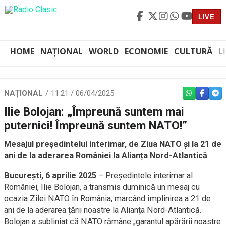
LIVE
HOME
NAȚIONAL
WORLD
ECONOMIE
CULTURĂ
L
NAȚIONAL
11:21 / 06/04/2025
WHATSAPP
FACEBO
TEL
Ilie Bolojan: „Împreună suntem mai
puternici! Împreună suntem NATO!”
Mesajul președintelui interimar, de Ziua NATO și la 21 de
ani de la aderarea României la Alianța Nord-Atlantică
București, 6 aprilie 2025
– Președintele interimar al
României, Ilie Bolojan, a transmis duminică un mesaj cu
ocazia Zilei NATO în România, marcând împlinirea a 21 de
ani de la aderarea țării noastre la Alianța Nord-Atlantică.
Bolojan a subliniat că NATO rămâne „garantul apărării noastre