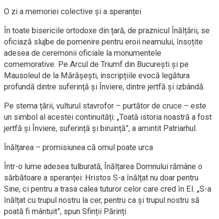
O zi a memoriei colective și a speranței
În toate bisericile ortodoxe din țară, de praznicul Înălțării, se
oficiază slujbe de pomenire pentru eroii neamului, însoțite
adesea de ceremonii oficiale la monumentele
comemorative. Pe Arcul de Triumf din București și pe
Mausoleul de la Mărășești, inscripțiile evocă legătura
profundă dintre suferință și Înviere, dintre jertfă și izbândă.
Pe stema țării, vulturul stavrofor – purtător de cruce – este
un simbol al acestei continuități: „Toată istoria noastră a fost
jertfă și Înviere, suferință și biruință”, a amintit Patriarhul.
Înălțarea – promisiunea că omul poate urca
Într-o lume adesea tulburată, Înălțarea Domnului rămâne o
sărbătoare a speranței: Hristos S-a înălțat nu doar pentru
Sine, ci pentru a trasa calea tuturor celor care cred în El. „S-a
înălțat cu trupul nostru la cer, pentru ca și trupul nostru să
poată fi mântuit”, spun Sfinții Părinți.