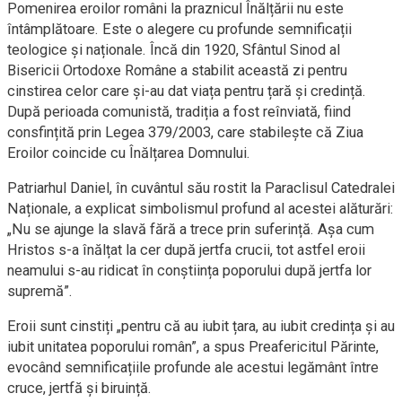
Pomenirea eroilor români la praznicul Înălțării nu este
întâmplătoare. Este o alegere cu profunde semnificații
teologice și naționale. Încă din 1920, Sfântul Sinod al
Bisericii Ortodoxe Române a stabilit această zi pentru
cinstirea celor care și-au dat viața pentru țară și credință.
După perioada comunistă, tradiția a fost reînviată, fiind
consfințită prin Legea 379/2003, care stabilește că Ziua
Eroilor coincide cu Înălțarea Domnului.
Patriarhul Daniel, în cuvântul său rostit la Paraclisul Catedralei
Naționale, a explicat simbolismul profund al acestei alăturări:
„Nu se ajunge la slavă fără a trece prin suferință. Așa cum
Hristos s-a înălțat la cer după jertfa crucii, tot astfel eroii
neamului s-au ridicat în conștiința poporului după jertfa lor
supremă”.
Eroii sunt cinstiți „pentru că au iubit țara, au iubit credința și au
iubit unitatea poporului român”, a spus Preafericitul Părinte,
evocând semnificațiile profunde ale acestui legământ între
cruce, jertfă și biruință.