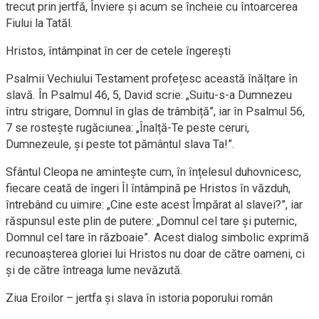
trecut prin jertfă, Înviere și acum se încheie cu întoarcerea
Fiului la Tatăl.
Hristos, întâmpinat în cer de cetele îngerești
Psalmii Vechiului Testament profețesc această înălțare în
slavă. În Psalmul 46, 5, David scrie: „Suitu-s-a Dumnezeu
întru strigare, Domnul în glas de trâmbiță”, iar în Psalmul 56,
7 se rostește rugăciunea: „Înalță-Te peste ceruri,
Dumnezeule, și peste tot pământul slava Ta!”.
Sfântul Cleopa ne amintește cum, în înțelesul duhovnicesc,
fiecare ceată de îngeri Îl întâmpină pe Hristos în văzduh,
întrebând cu uimire: „Cine este acest Împărat al slavei?”, iar
răspunsul este plin de putere: „Domnul cel tare și puternic,
Domnul cel tare în războaie”. Acest dialog simbolic exprimă
recunoașterea gloriei lui Hristos nu doar de către oameni, ci
și de către întreaga lume nevăzută.
Ziua Eroilor – jertfa și slava în istoria poporului român