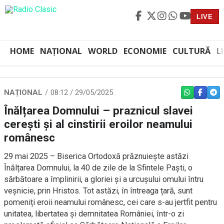
LIVE
HOME
NAȚIONAL
WORLD
ECONOMIE
CULTURĂ
L
NAȚIONAL
08:12 / 29/05/2025
WHATSAPP
FACEBO
TEL
Înălțarea Domnului – praznicul slavei
cerești și al cinstirii eroilor neamului
românesc
29 mai 2025 – Biserica Ortodoxă prăznuiește astăzi
Înălțarea Domnului, la 40 de zile de la Sfintele Paști, o
sărbătoare a împlinirii, a gloriei și a urcușului omului întru
veșnicie, prin Hristos. Tot astăzi, în întreaga țară, sunt
pomeniți eroii neamului românesc, cei care s-au jertfit pentru
unitatea, libertatea și demnitatea României, într-o zi