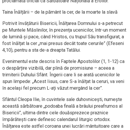
proclamată oficial ca Sărbătoare Națională a Eroilor.
Taina Înălțării – de la pământ la cer, de la moarte la slavă
Potrivit învățăturii Bisericii, Înălțarea Domnului s-a petrecut
pe Muntele Măslinilor, în prezența ucenicilor, într-un moment
de lumină și pace, când Hristos, cu trupul Său transfigurat, a
fost înălțat la cer „mai presus decât toate cerurile” (Efeseni
4,10), pentru a sta de-a dreapta Tatălui.
Evenimentul este descris în Faptele Apostolilor (1, 1-12) ca
o despărțire vizibilă, dar plină de promisiune – aceea a
trimiterii Duhului Sfânt. Îngerii care li se arată ucenicilor le
spun limpede: „Acest Iisus, care S-a înălțat la ceruri, va veni
în același fel precum L-ați văzut mergând la cer”.
Sfântul Cleopa Ilie, în cuvintele sale duhovnicești, numește
această sărbătoare „podoaba finală a brâului preafrumos al
Bisericii”, ultima dintre cele douăsprezece praznice
împărătești care definesc calendarul liturgic ortodox.
Înălțarea este astfel coroana unei lucrări mântuitoare care a