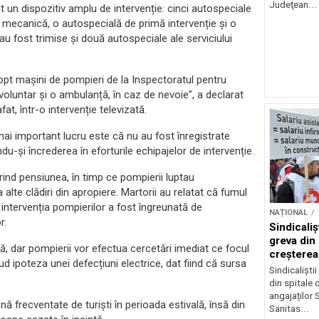
Judeţean...
t un dispozitiv amplu de intervenție: cinci autospeciale
 mecanică, o autospecială de primă intervenție și o
au fost trimise și două autospeciale ale serviciului
 opt mașini de pompieri de la Inspectoratul pentru
 voluntar și o ambulanță, în caz de nevoie”, a declarat
t, într-o intervenție televizată.
l mai important lucru este că nu au fost înregistrate
du-și încrederea în eforturile echipajelor de intervenție.
prind pensiunea, în timp ce pompierii luptau
lte clădiri din apropiere. Martorii au relatat că fumul
 intervenția pompierilor a fost îngreunată de
NAȚIONAL
r.
Sindicali
greva din
tă, dar pompierii vor efectua cercetări imediat ce focul
creșterea 
d ipoteza unei defecțiuni electrice, dat fiind că sursa
angajațilo
Sindicaliști
din spitale 
angajaților S
nă frecventate de turiști în perioada estivală, însă din
Sanitas...