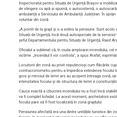
Inspectoratul pentru Situații de Urgență Brașov a mobiliza
de stingere cu apă și spumă, o autocisternă, o autoscară
ambulanță a Serviciului de Ambulanță Județean. În sprijin 
voluntar din zonă.
„A pornit de la grajd și s-a extins la pensiune. Sunt acolo
Situații de Urgență, încă două autospeciale de la serviciul
șeful Departamentului pentru Situații de Urgență, Raed Arafa
Oficialul a subliniat că, în ciuda amploarei incendiului, ce
victime. „Incendiul îl vor controla”, a spus Arafat, exprimân
Locuitorii din zonă au privit neputincioși cum flăcările cu
contracronometru pentru a împiedica extinderea focului la a
gros și mirosul de lemn ars au acoperit întreaga zonă, iar
intensitatea focului și de structura de lemn a construcțiilo
Cauza exactă a izbucnirii incendiului nu a fost încă stabili
va fi complet lichidat. La acest moment, anchetatorii exclu
focului pare să fi fost localizată în zona grajdului.
Pensiunea afectată era una dintre unitățile turistice din zo