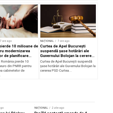
7 ore ago
NAȚIONAL
7 ore ago
ierde 10 milioane de
Curtea de Apel București
tru modernizarea
suspendă șase hotărâri ale
r de planificare
Guvernului Bolojan la cererea
PSD
e: România pierde 10
Curtea de Apel București suspendă
 euro din PNRR pentru
șase hotărâri ale Guvernului Bolojan la
a cabinetelor de
cererea PSD Curtea...
.
ago
NAȚIONAL
2 zile ago
NAȚIONAL