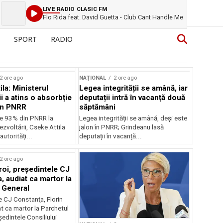
LIVE RADIO CLASIC FM
Flo Rida feat. David Guetta - Club Cant Handle Me
SPORT
RADIO
2 ore ago
NAȚIONAL
2 ore ago
la: Ministerul
Legea integrității se amână, iar
i a atins o absorbție
deputații intră în vacanță două
in PNRR
săptămâni
e 93% din PNRR la
Legea integrității se amână, deși este
ezvoltării, Cseke Attila
jalon în PNRR; Grindeanu lasă
autorități...
deputații în vacanță...
2 ore ago
roi, preşedintele CJ
, audiat ca martor la
 General
e CJ Constanţa, Florin
at ca martor la Parchetul
edintele Consiliului