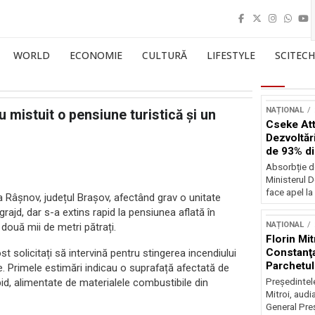
WORLD
ECONOMIE
CULTURĂ
LIFESTYLE
SCITECH
NAȚIONAL
u mistuit o pensiune turistică și un
Cseke Atti
Dezvoltări
de 93% d
Absorbție d
Ministerul D
face apel la 
ea Râșnov, județul Brașov, afectând grav o unitate
 grajd, dar s-a extins rapid la pensiunea aflată în
NAȚIONAL
două mii de metri pătrați.
Florin Mit
Constanţa
st solicitați să intervină pentru stingerea incendiului
Parchetul
e. Primele estimări indicau o suprafață afectată de
apid, alimentate de materialele combustibile din
Preşedintel
Mitroi, audi
General Preş