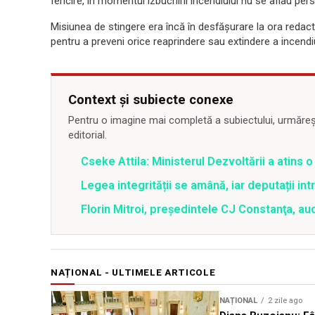
fericire, în momentul izbucnirii incendiului nu se aflau per
Misiunea de stingere era încă în desfășurare la ora redactăr
pentru a preveni orice reaprindere sau extindere a incendiu
Context și subiecte conexe
Pentru o imagine mai completă a subiectului, urmărește
editorial.
Cseke Attila: Ministerul Dezvoltării a atins
Legea integrității se amână, iar deputații in
Florin Mitroi, preşedintele CJ Constanţa, au
NAȚIONAL - ULTIMELE ARTICOLE
NAȚIONAL
2 zile ago