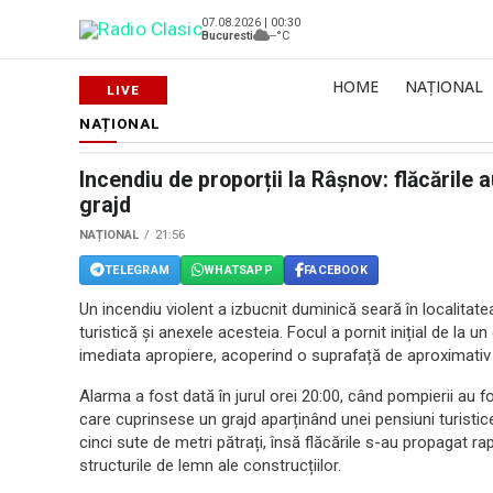
07.08.2026 | 00:30
Bucuresti
--°C
HOME
NAȚIONAL
NAȚIONAL
Incendiu de proporții la Râșnov: flăcările a
grajd
NAȚIONAL
21:56
TELEGRAM
WHATSAPP
FACEBOOK
Un incendiu violent a izbucnit duminică seară în localitat
turistică și anexele acesteia. Focul a pornit inițial de la un
imediata apropiere, acoperind o suprafață de aproximativ 
Alarma a fost dată în jurul orei 20:00, când pompierii au fo
care cuprinsese un grajd aparținând unei pensiuni turistic
cinci sute de metri pătrați, însă flăcările s-au propagat r
structurile de lemn ale construcțiilor.