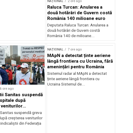
NAȚIONAL
2 ore ago
Raluca Turcan: Anularea a
două hotărâri de Guvern costă
România 140 milioane euro
Deputata Raluca Turcan: Anularea a
două hotărâri de Guvern costă
România 140 de milioane...
NAȚIONAL
7 ore ago
MApN a detectat ținte aeriene
lângă frontiera cu Ucraina, fără
amenințări pentru România
Sistemul radar al MApN a detectat
ținte aeriene lângă frontiera cu
Ucraina Sistemul de...
6 ore ago
știi Sanitas suspendă
 spitale după
veniturilor
r
i Sanitas suspendă greva
după creșterea veniturilor
indicaliștii din Federația