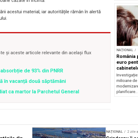
soane cazate în incintă.
ii acestui material, iar autoritățile rămân în alertă
lui.
NAȚIONAL
 și aceste articole relevante din același flux
România p
euro pen
cabinetelo
 o absorbție de 93% din PNRR
familială
Investigați
tră în vacanță două săptămâni
milioane de
modernizare
diat ca martor la Parchetul General
planificare..
NAȚIONAL
2 zile 