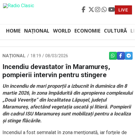
LIVE
HOME
NAȚIONAL
WORLD
ECONOMIE
CULTURĂ
L
NAȚIONAL
18:19 / 08/03/2026
WHATSAPP
FACEBO
TEL
Incendiu devastator în Maramureș,
pompierii intervin pentru stingere
Un incendiu de mari proporții a izbucnit în duminica din 8
martie 2026, în zona împădurită din apropierea complexului
„Două Veverițe” din localitatea Lăpușel, județul
Maramureș, afectând vegetația uscată și litieră. Pompierii
din cadrul ISU Maramureș sunt mobilizați pentru a localiza
și stinge flăcările.
Incendiul a fost semnalat în zona menționată, iar forțele de