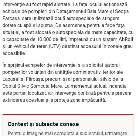
intervenție au fost rapid alertate. La fața locului acționează
echipaje de pompieri din Detașamentul Baia Mare și Secția
Fărcașa, care utilizează două autospeciale de stingere
dotate cu apă și spumă. De asemenea, pentru a face față
situației, a fost alocată o autospecială de mare capacitate, cu
o capacitate de 10.000 de litri, împreună cu un sistem AbRoll
și un vehicul de teren (UTV) destinat accesului în zonele greu
accesibile.
În sprijinul echipelor de intervenție, s-a solicitat ajutorul
pompierilor voluntari din unitățile administrativ-teritoriale
Lapușel și Fărcașa, precum și al personalului silvic de la
Ocolul Silvic Șomcuta Mare. La momentul actual, incendiul
este parțial localizat, iar intervenția continuă pentru a preveni
extinderea acestuia și a proteja zona împădurită.
Context și subiecte conexe
Pentru o imagine mai completă a subiectului, urmărește