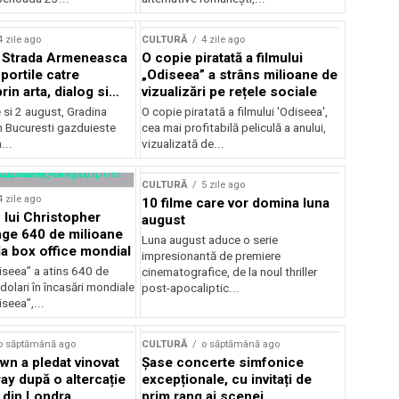
lui Enescu 2026
4 zile ago
CULTURĂ
4 zile ago
l Strada Armeneasca
O copie piratată a filmului
portile catre
„Odiseea” a strâns milioane de
in arta, dialog si
vizualizări pe rețele sociale
, intre 31 iulie si 2
ie si 2 august, Gradina
O copie piratată a filmului 'Odiseea',
a Gradina Botanica din
n Bucuresti gazduieste
cea mai profitabilă peliculă a anului,
...
vizualizată de...
CULTURĂ
5 zile ago
4 zile ago
10 filme care vor domina luna
 lui Christopher
august
nge 640 de milioane
Luna august aduce o serie
la box office mondial
impresionantă de premiere
iseea” a atins 640 de
cinematografice, de la noul thriller
dolari în încasări mondiale
post-apocaliptic...
iseea”,...
o săptămână ago
CULTURĂ
o săptămână ago
wn a pledat vinovat
Șase concerte simfonice
ay după o altercație
excepționale, cu invitați de
b din Londra
prim rang ai scenei