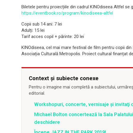
Biletele pentru proiecțiile din cadrul KINOdiseea Altfel s
https://eventbook.ro/program/kinodiseea-altfel
Copii sub 14 ani: 7 lei
Adulți: 15 lei
Tarif acces copil + părinte: 20 lei
KINOdiseea, cel mai mare festival de film pentru copii din
Asociația Culturală Metropolis. Proiect cultural finanțat d
Context și subiecte conexe
Pentru o imagine mai completă a subiectului, urmărește
editorial.
Workshopuri, concerte, vernisaje şi invitaţi 
Michael Bolton concertează la Sala Palatului
deschidere
Începe JAZZ IN THE PARK 2019!