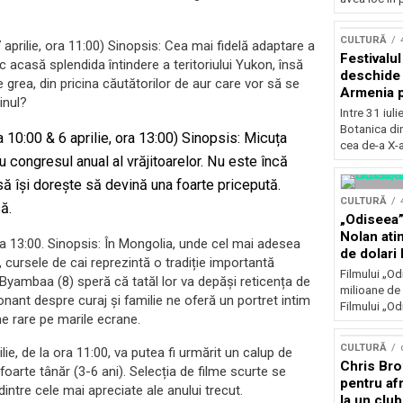
Concursu
CULTURĂ
7 aprilie, ora 11:00) Sinopsis: Cea mai fidelă adaptare a
Festivalu
sc acasă splendida întindere a teritoriului Yukon, însă
deschide 
 grea, din pricina căutătorilor de aur care vor să se
Armenia pr
inul?
patrimoniu
Intre 31 iul
august, l
Botanica di
ra 10:00 & 6 aprilie, ora 13:00) Sinopsis: Micuța
Bucuresti
cea de-a X-a
u congresul anual al vrăjitoarelor. Nu este încă
nsă își dorește să devină una foarte pricepută.
CULTURĂ
ă.
„Odiseea”
Nolan ati
ora 13:00. Sinopsis: În Mongolia, unde cel mai adesea
de dolari 
 cursele de cai reprezintă o tradiție importantă
Filmului „Od
și Byambaa (8) speră că tatăl lor va depăși reticența de
milioane de 
nant despre curaj și familie ne oferă un portret intim
Filmului „Od
e rare pe marile ecrane.
CULTURĂ
lie, de la ora 11:00, va putea fi urmărit un calup de
Chris Bro
oarte tânăr (3-6 ani). Selecția de filme scurte se
pentru afr
dintre cele mai apreciate ale anului trecut.
la un clu