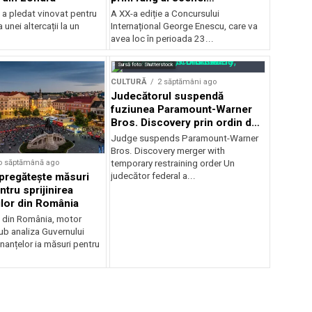
internaționale și ansambluri
 a pledat vinovat pentru
A XX-a ediție a Concursului
orchestrale românești de
 unei altercații la un
Internațional George Enescu, care va
prestigiu, în programul
avea loc în perioada 23...
Concursului Enescu 2026
Sursă foto: Shutterstock
CULTURĂ
2 săptămâni ago
Judecătorul suspendă
fuziunea Paramount-Warner
Bros. Discovery prin ordin de
restricție temporară
Judge suspends Paramount-Warner
Bros. Discovery merger with
o săptămână ago
temporary restraining order Un
pregătește măsuri
judecător federal a...
ntru sprijinirea
ilor din România
e din România, motor
b analiza Guvernului
inanțelor ia măsuri pentru