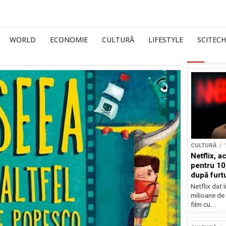
WORLD
ECONOMIE
CULTURĂ
LIFESTYLE
SCITECH
CULTURĂ
Netflix, a
pentru 10
după furtu
Nicolas 
Netflix dat 
milioane de 
film cu...