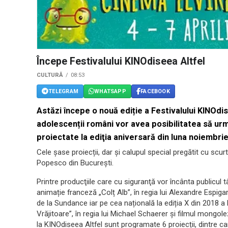
Începe Festivalului KINOdiseea Altfel
CULTURĂ
08:53
TELEGRAM
WHATSAPP
FACEBOOK
Astăzi începe o nouă ediție a Festivalului KINOdis
adolescenții români vor avea posibilitatea să ur
proiectate la ediţia aniversară din luna noiembrie
Cele șase proiecții, dar și calupul special pregătit cu scu
Popesco din București.
Printre producţiile care cu siguranţă vor încânta publicul
animație franceză „Colț Alb”, în regia lui Alexandre Espiga
de la Sundance iar pe cea națională la ediția X din 2018 
Vrăjitoare”, în regia lui Michael Schaerer și filmul mongolez
la KINOdiseea Altfel sunt programate 6 proiecții, dintre ca