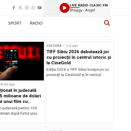
LIVE RADIO CLASIC FM
Shaggy - Angel
SPORT
RADIO
CULTURĂ
o zi ago
TIFF Sibiu 2026 debutează joi
cu proiecții în centrul istoric și
la CineGold
Ediția 2026 a TIFF Sibiu începe joi cu
proiecții la CineGold și în centrul...
18 ore ago
cționat în judecată
5 milioane de dolari
l unui film cu
Cage
în judecată pentru 105
dolari după furtul unui