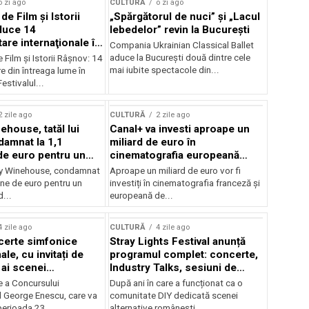
o zi ago
CULTURĂ
o zi ago
 de Film şi Istorii
„Spărgătorul de nuci” și „Lacul
duce 14
lebedelor” revin la București
re internaţionale în
Compania Ukrainian Classical Ballet
aduce la București două dintre cele
e Film şi Istorii Râşnov: 14
mai iubite spectacole din...
 din întreaga lume în
estivalul...
2 zile ago
CULTURĂ
2 zile ago
ehouse, tatăl lui
Canal+ va investi aproape un
amnat la 1,1
miliard de euro în
de euro pentru un
cinematografia europeană
rdut
până în 2032
my Winehouse, condamnat
Aproape un miliard de euro vor fi
ane de euro pentru un
investiți în cinematografia franceză și
d...
europeană de...
4 zile ago
CULTURĂ
4 zile ago
certe simfonice
Stray Lights Festival anunță
le, cu invitați de
programul complet: concerte,
 ai scenei
Industry Talks, sesiuni de
onale și ansambluri
audiție și noi opțiuni de
e a Concursului
După ani în care a funcționat ca o
le românești de
participare pentru public
l George Enescu, care va
comunitate DIY dedicată scenei
, în programul
perioada 23...
alternative românești,...