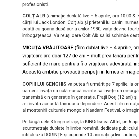
profesioniști.
COLȚ ALB
(animație dublată live – 5 aprilie, ora 10:00 & 
cărții lui Jack London. Colț alb și prietenii lui canini nume
odată cu goana după aur a anilor 1980, viața devine foarte
îmbogățească. Va reuși oare Colț Alb să își schimbe dest
MICUȚA VRĂJITOARE
(film dublat live – 4 aprilie, o
vrăjitoare are doar 127 de ani – mult prea tânără pentr
suficient de mare pentru a fi o vrăjitoare adevărată, î
Această ambiție provoacă peripeții în lumea ei magic
COPIII LUI GENGHIS
va putea fi urmărit pe 7 aprilie, la 
oamenii învață să călărească înainte să învețe să meargă,
transmisă din generație în generație. Frații Dorj (12 ani) 
a-i învăța această faimoasă deprindere. Acest film emoțio
al moștenirii culturale mongole Naadam Festival, o imagin
Pe lângă cele 3 lungmetraje, la KINOdiseea Altfel, pe 6 apri
scurtmetraje dublate în limba română, dedicate publicului f
intitulează DORINȚE și cuprinde 10 animații și live-action, 