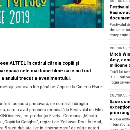
CULTURĂ
Festivalul
Râşnov a
documenta
premieră
Festivalul d
documentare
competiţie F
CULTURĂ
Mitch Win
Amy, cond
eea ALTFEL în cadrul căreia copiii și
milioane 
mărească cele mai bune filme care au fost
litigiu pie
Tatăl lui A
la 1,1 milio
 a anului trecut a evenimentului.
litigiu privin
rtmetraje vor avea loc până pe 7 aprilie la Cinema Elvire
CULTURĂ
Șase con
 tânăr în această primăvară, se numără îndrăgita
excepționa
res, care a avut premiera mondială la Festivalul de Film
prim rang
a KINOdiseea, co-producția Elveția-Germania „Micuța
internați
A XX-a ediți
 „Copiii lui Genghis”, regizat de Zolbayar Dorj. În total,
orchestra
Internaționa
re 5 sunt dublate live în cinematograf de către actori
prestigiu
avea loc în 