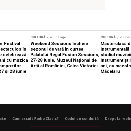
CULTURĂ
o lună ago
CULTURĂ
o lună
 Festival
Weekend Sessions încheie
Masterclass de
ectaculos în
sezonul de vară în curtea
instrumentală 
e celebrează
Palatului Regal Fusion Sessions,
studiul muzici
ani cu muzica
27-28 iunie, Muzeul Național de
instrumentiști
compozitor
Artă al României, Calea Victoriei
ani, cu maestr
7 și 28 iunie
Măcelaru
tate
Cum ascult Radio Clasic?
Codul de conduită
Drept la repli