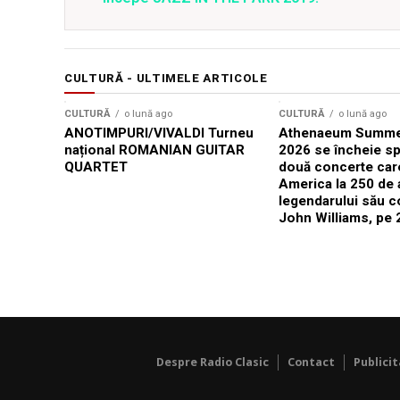
CULTURĂ - ULTIMELE ARTICOLE
CULTURĂ
o lună ago
CULTURĂ
o lună ago
ANOTIMPURI/VIVALDI Turneu
Athenaeum Summer
național ROMANIAN GUITAR
2026 se încheie sp
QUARTET
două concerte car
America la 250 de 
legendarului său 
John Williams, pe 2
Despre Radio Clasic
Contact
Publici