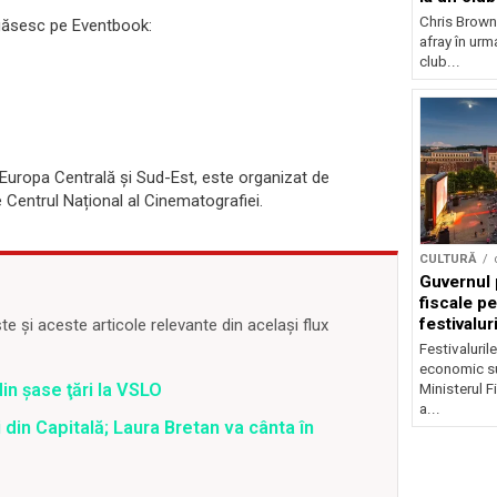
Chris Brown
e găsesc pe Eventbook:
afray în urma
club...
 Europa Centrală și Sud-Est, este organizat de
e Centrul Național al Cinematografiei.
CULTURĂ
Guvernul 
fiscale pe
festivalur
 și aceste articole relevante din același flux
Festivaluril
economic su
din şase ţări la VSLO
Ministerul F
a...
 din Capitală; Laura Bretan va cânta în