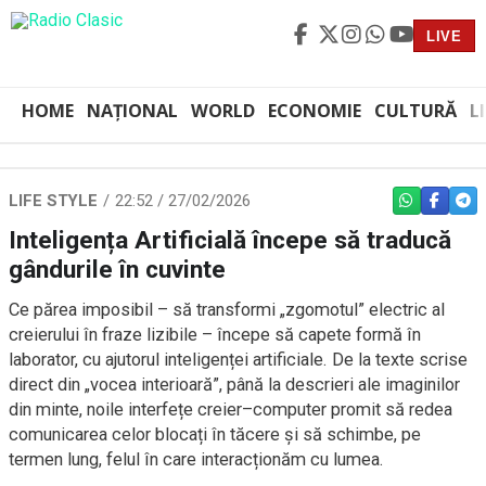
LIVE
HOME
NAȚIONAL
WORLD
ECONOMIE
CULTURĂ
L
LIFE STYLE
22:52 / 27/02/2026
WHATSAPP
FACEBO
TEL
Inteligența Artificială începe să traducă
gândurile în cuvinte
Ce părea imposibil – să transformi „zgomotul” electric al
creierului în fraze lizibile – începe să capete formă în
laborator, cu ajutorul inteligenței artificiale. De la texte scrise
direct din „vocea interioară”, până la descrieri ale imaginilor
din minte, noile interfețe creier–computer promit să redea
comunicarea celor blocați în tăcere și să schimbe, pe
termen lung, felul în care interacționăm cu lumea.