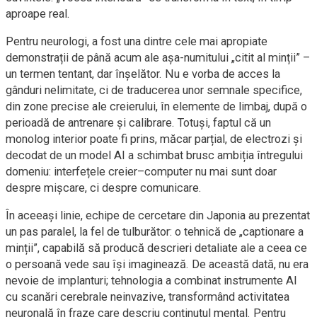
aproape real.
Pentru neurologi, a fost una dintre cele mai apropiate
demonstrații de până acum ale așa-numitului „citit al minții” –
un termen tentant, dar înșelător. Nu e vorba de acces la
gânduri nelimitate, ci de traducerea unor semnale specifice,
din zone precise ale creierului, în elemente de limbaj, după o
perioadă de antrenare și calibrare. Totuși, faptul că un
monolog interior poate fi prins, măcar parțial, de electrozi și
decodat de un model AI a schimbat brusc ambiția întregului
domeniu: interfețele creier–computer nu mai sunt doar
despre mișcare, ci despre comunicare.
În aceeași linie, echipe de cercetare din Japonia au prezentat
un pas paralel, la fel de tulburător: o tehnică de „captionare a
minții”, capabilă să producă descrieri detaliate ale a ceea ce
o persoană vede sau își imaginează. De această dată, nu era
nevoie de implanturi; tehnologia a combinat instrumente AI
cu scanări cerebrale neinvazive, transformând activitatea
neuronală în fraze care descriu conținutul mental. Pentru