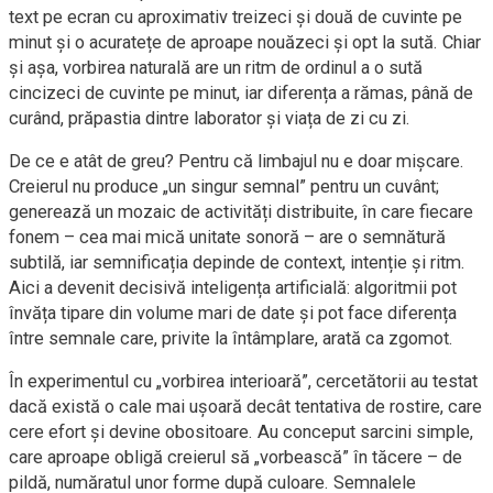
text pe ecran cu aproximativ treizeci și două de cuvinte pe
minut și o acuratețe de aproape nouăzeci și opt la sută. Chiar
și așa, vorbirea naturală are un ritm de ordinul a o sută
cincizeci de cuvinte pe minut, iar diferența a rămas, până de
curând, prăpastia dintre laborator și viața de zi cu zi.
De ce e atât de greu? Pentru că limbajul nu e doar mișcare.
Creierul nu produce „un singur semnal” pentru un cuvânt;
generează un mozaic de activități distribuite, în care fiecare
fonem – cea mai mică unitate sonoră – are o semnătură
subtilă, iar semnificația depinde de context, intenție și ritm.
Aici a devenit decisivă inteligența artificială: algoritmii pot
învăța tipare din volume mari de date și pot face diferența
între semnale care, privite la întâmplare, arată ca zgomot.
În experimentul cu „vorbirea interioară”, cercetătorii au testat
dacă există o cale mai ușoară decât tentativa de rostire, care
cere efort și devine obositoare. Au conceput sarcini simple,
care aproape obligă creierul să „vorbească” în tăcere – de
pildă, număratul unor forme după culoare. Semnalele