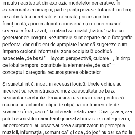
impuls neașteptat din explozia modelelor generative. În
experimente cu imagini, participanții privesc fotografii în timp
ce activitatea cerebrală e măsurată prin imagistică
funcțională, apoi un algoritm încearcă să reconstruiască
ceea ce a fost văzut, trimițând semnalul „tradus” către un
generator de imagini. Rezultatele sunt departe de o fotografie
perfectă, dar suficient de apropiate încât să sugereze cum
împarte creierul informația: zona occipitală codifică
aspectele „de bază” – layout, perspectivă, culoare –, în timp
ce lobul temporal contribuie la elementele „de sus” –
conceptul, categoria, recunoașterea obiectelor.
Și sunetul intră, încet, în aceeași logică. Unele echipe au
încercat să reconstruiască muzica ascultată pe baza
scanărilor cerebrale. Provocarea e și mai mare, pentru că
muzica se schimbă clipă de clipă, iar instrumentele de
scanare oferă „cadre” la intervale relativ rare. Chiar și așa, s-a
putut reconstitui caracterul general al muzicii și categoria ei,
iar cercetătorii au observat ceva surprinzător: în percepția
muzicii, informația „semantică” și cea „de jos” nu par să fie la