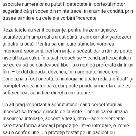
asociate numerelor au putut fi detectate în cortexul motor,
sugerând că și vocea din minte trece, în anumite condiții, prin
trasee similare cu cele ale vorbirii încercate.
Rezultatele au venit cu nuanțe: pentru fraze imaginare,
acuratețea în timp real a urcat până la aproximativ șaptezeci
și patru la sută. Pentru sarcini care stimulau vorbirea
interioară spontană, performanța a scăzut, dar a rămas peste
nivelul hazardului. În situații deschise – când participantului i
se cerea să se gândească liber la o replică preferată dintr-un
film – textul decodat devenea, în mare parte, incoerent.
Concluzia a fost onestă: tehnologia nu poate reda „nefiltrat” și
complet vocea interioară, dar poate prinde urme clare ale ei,
suficient cât să indice direcția următoare.
Un alt prag important a apărut atunci când cercetătorii au
încercat să treacă dincolo de cuvinte. Comunicarea umană
înseamnă intonație, accent, viteză, ritm – acele elemente
care transformă aceeași propoziție într-o întrebare, o ironie
sau o confesiune. Un prototip testat pe un pacient cu