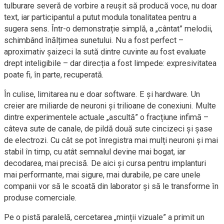
tulburare severă de vorbire a reușit să producă voce, nu doar
text, iar participantul a putut modula tonalitatea pentru a
sugera sens. Într-o demonstrație simplă, a „cântat” melodii,
schimbând înălțimea sunetului. Nu a fost perfect –
aproximativ șaizeci la sută dintre cuvinte au fost evaluate
drept inteligibile – dar direcția a fost limpede: expresivitatea
poate fi, în parte, recuperată.
În culise, limitarea nu e doar software. E și hardware. Un
creier are miliarde de neuroni și trilioane de conexiuni. Multe
dintre experimentele actuale „ascultă” o fracțiune infimă –
câteva sute de canale, de pildă două sute cincizeci și șase
de electrozi. Cu cât se pot înregistra mai mulți neuroni și mai
stabil în timp, cu atât semnalul devine mai bogat, iar
decodarea, mai precisă. De aici și cursa pentru implanturi
mai performante, mai sigure, mai durabile, pe care unele
companii vor să le scoată din laborator și să le transforme în
produse comerciale.
Pe o pistă paralelă, cercetarea „minții vizuale” a primit un