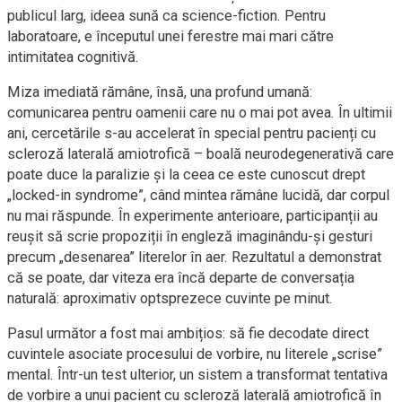
publicul larg, ideea sună ca science-fiction. Pentru
laboratoare, e începutul unei ferestre mai mari către
intimitatea cognitivă.
Miza imediată rămâne, însă, una profund umană:
comunicarea pentru oamenii care nu o mai pot avea. În ultimii
ani, cercetările s-au accelerat în special pentru pacienți cu
scleroză laterală amiotrofică – boală neurodegenerativă care
poate duce la paralizie și la ceea ce este cunoscut drept
„locked-in syndrome”, când mintea rămâne lucidă, dar corpul
nu mai răspunde. În experimente anterioare, participanții au
reușit să scrie propoziții în engleză imaginându-și gesturi
precum „desenarea” literelor în aer. Rezultatul a demonstrat
că se poate, dar viteza era încă departe de conversația
naturală: aproximativ optsprezece cuvinte pe minut.
Pasul următor a fost mai ambițios: să fie decodate direct
cuvintele asociate procesului de vorbire, nu literele „scrise”
mental. Într-un test ulterior, un sistem a transformat tentativa
de vorbire a unui pacient cu scleroză laterală amiotrofică în