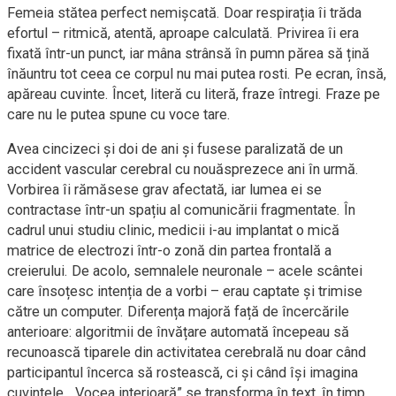
Femeia stătea perfect nemișcată. Doar respirația îi trăda
efortul – ritmică, atentă, aproape calculată. Privirea îi era
fixată într-un punct, iar mâna strânsă în pumn părea să țină
înăuntru tot ceea ce corpul nu mai putea rosti. Pe ecran, însă,
apăreau cuvinte. Încet, literă cu literă, fraze întregi. Fraze pe
care nu le putea spune cu voce tare.
Avea cincizeci și doi de ani și fusese paralizată de un
accident vascular cerebral cu nouăsprezece ani în urmă.
Vorbirea îi rămăsese grav afectată, iar lumea ei se
contractase într-un spațiu al comunicării fragmentate. În
cadrul unui studiu clinic, medicii i-au implantat o mică
matrice de electrozi într-o zonă din partea frontală a
creierului. De acolo, semnalele neuronale – acele scântei
care însoțesc intenția de a vorbi – erau captate și trimise
către un computer. Diferența majoră față de încercările
anterioare: algoritmii de învățare automată începeau să
recunoască tiparele din activitatea cerebrală nu doar când
participantul încerca să rostească, ci și când își imagina
cuvintele. „Vocea interioară” se transforma în text, în timp