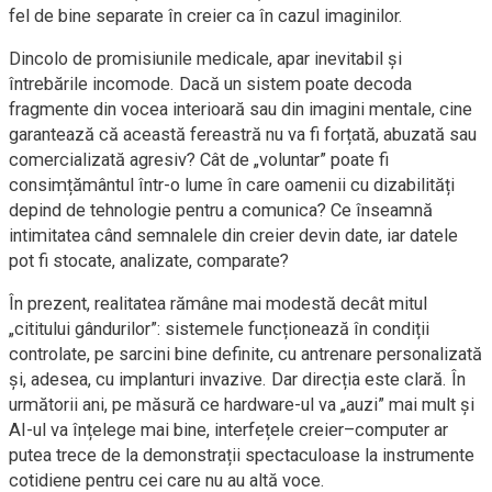
fel de bine separate în creier ca în cazul imaginilor.
Dincolo de promisiunile medicale, apar inevitabil și
întrebările incomode. Dacă un sistem poate decoda
fragmente din vocea interioară sau din imagini mentale, cine
garantează că această fereastră nu va fi forțată, abuzată sau
comercializată agresiv? Cât de „voluntar” poate fi
consimțământul într-o lume în care oamenii cu dizabilități
depind de tehnologie pentru a comunica? Ce înseamnă
intimitatea când semnalele din creier devin date, iar datele
pot fi stocate, analizate, comparate?
În prezent, realitatea rămâne mai modestă decât mitul
„cititului gândurilor”: sistemele funcționează în condiții
controlate, pe sarcini bine definite, cu antrenare personalizată
și, adesea, cu implanturi invazive. Dar direcția este clară. În
următorii ani, pe măsură ce hardware-ul va „auzi” mai mult și
AI-ul va înțelege mai bine, interfețele creier–computer ar
putea trece de la demonstrații spectaculoase la instrumente
cotidiene pentru cei care nu au altă voce.