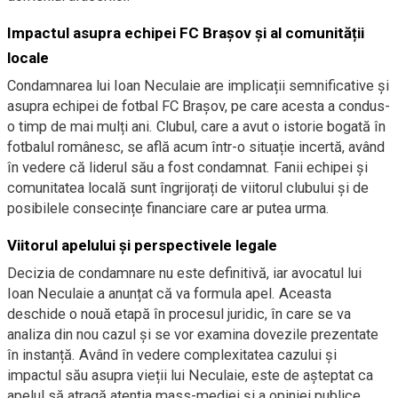
Impactul asupra echipei FC Brașov și al comunității
locale
Condamnarea lui Ioan Neculaie are implicații semnificative și
asupra echipei de fotbal FC Brașov, pe care acesta a condus-
o timp de mai mulți ani. Clubul, care a avut o istorie bogată în
fotbalul românesc, se află acum într-o situație incertă, având
în vedere că liderul său a fost condamnat. Fanii echipei și
comunitatea locală sunt îngrijorați de viitorul clubului și de
posibilele consecințe financiare care ar putea urma.
Viitorul apelului și perspectivele legale
Decizia de condamnare nu este definitivă, iar avocatul lui
Ioan Neculaie a anunțat că va formula apel. Aceasta
deschide o nouă etapă în procesul juridic, în care se va
analiza din nou cazul și se vor examina dovezile prezentate
în instanță. Având în vedere complexitatea cazului și
impactul său asupra vieții lui Neculaie, este de așteptat ca
apelul să atragă atenția mass-mediei și a opiniei publice.