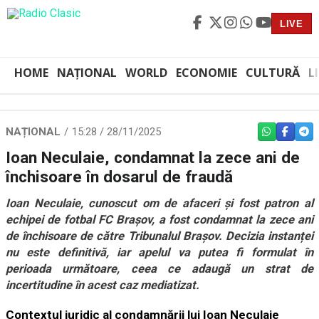
LIVE
HOME
NAȚIONAL
WORLD
ECONOMIE
CULTURĂ
L
NAȚIONAL
15:28 / 28/11/2025
WHATSAPP
FACEBO
TEL
Ioan Neculaie, condamnat la zece ani de
închisoare în dosarul de fraudă
Ioan Neculaie, cunoscut om de afaceri și fost patron al
echipei de fotbal FC Brașov, a fost condamnat la zece ani
de închisoare de către Tribunalul Brașov. Decizia instanței
nu este definitivă, iar apelul va putea fi formulat în
perioada următoare, ceea ce adaugă un strat de
incertitudine în acest caz mediatizat.
Contextul juridic al condamnării lui Ioan Neculaie