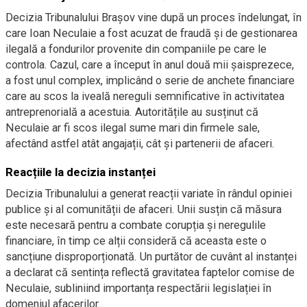
Decizia Tribunalului Brașov vine după un proces îndelungat, în
care Ioan Neculaie a fost acuzat de fraudă și de gestionarea
ilegală a fondurilor provenite din companiile pe care le
controla. Cazul, care a început în anul două mii șaisprezece,
a fost unul complex, implicând o serie de anchete financiare
care au scos la iveală nereguli semnificative în activitatea
antreprenorială a acestuia. Autoritățile au susținut că
Neculaie ar fi scos ilegal sume mari din firmele sale,
afectând astfel atât angajații, cât și partenerii de afaceri.
Reacțiile la decizia instanței
Decizia Tribunalului a generat reacții variate în rândul opiniei
publice și al comunității de afaceri. Unii susțin că măsura
este necesară pentru a combate corupția și neregulile
financiare, în timp ce alții consideră că aceasta este o
sancțiune disproporționată. Un purtător de cuvânt al instanței
a declarat că sentința reflectă gravitatea faptelor comise de
Neculaie, subliniind importanța respectării legislației în
domeniul afacerilor.