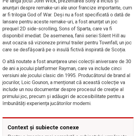
Pe lângă jocul John Wick, prezentarea Sony a inclus și
anunțuri despre remake-uri ale unor francize importante, cum
ar fi trilogia God of War. Deși nu a fost specificată o dată de
lansare pentru aceste remake-uri, a fost anunțat un joc
prequel 2D side-scrolling, Sons of Sparta, care va fi
disponibil imediat. De asemenea, fanii seriei Silent Hill au
avut ocazia să vizioneze primul trailer pentru Townfall, un joc
care se desfășoară pe o insulă fictivă inspirată de Scoția.
O altă noutate a fost anunțarea unei colecții aniversare de 30
de ani a jocului platformer Rayman, care va include cinci
versiuni ale jocului clasic din 1995. Producătorul de brand al
jocurilor, Loic Gounon, a menționat că această colecție va
include un nou documentar despre procesul de creație al
primului joc, precum și adăugiri de accesibilitate pentru a
îmbunătăți experiența jucătorilor moderni.
Context și subiecte conexe