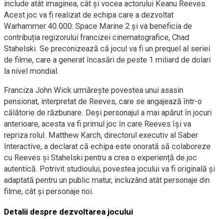
include atât imaginea, cât și vocea actorului Keanu Reeves.
Acest joc va fi realizat de echipa care a dezvoltat
Warhammer 40.000: Space Marine 2 și va beneficia de
contribuția regizorului francizei cinematografice, Chad
Stahelski. Se preconizează că jocul va fi un prequel al seriei
de filme, care a generat încasări de peste 1 miliard de dolari
la nivel mondial.
Franciza John Wick urmărește povestea unui asasin
pensionat, interpretat de Reeves, care se angajează într-o
călătorie de răzbunare. Deși personajul a mai apărut în jocuri
anterioare, acesta va fi primul joc în care Reeves își va
repriza rolul. Matthew Karch, directorul executiv al Saber
Interactive, a declarat că echipa este onorată să colaboreze
cu Reeves și Stahelski pentru a crea o experiență de joc
autentică. Potrivit studioului, povestea jocului va fi originală și
adaptată pentru un public matur, incluzând atât personaje din
filme, cât și personaje noi.
Detalii despre dezvoltarea jocului