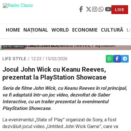
LIVE
HOME
NAȚIONAL
WORLD
ECONOMIE
CULTURĂ
L
Sursă foto: Shutterstock
LIFE STYLE
12:23 / 15/02/2026
WHATSAPP
FACEBO
TEL
Jocul John Wick cu Keanu Reeves,
prezentat la PlayStation Showcase
Seria de filme John Wick, cu Keanu Reeves în rol principal,
va fi adaptată într-un joc video, dezvoltat de Saber
Interactive, cu un trailer prezentat la evenimentul
PlayStation Showcase.
La evenimentul „State of Play” organizat de Sony, a fost
dezvăluit jocul video „Untitled John Wick Game”, care va