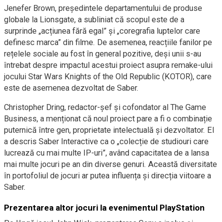
Jenefer Brown, președintele departamentului de produse
globale la Lionsgate, a subliniat că scopul este de a
surprinde „acțiunea fără egal” și „coregrafia luptelor care
definesc marca” din filme. De asemenea, reacțiile fanilor pe
rețelele sociale au fost în general pozitive, deși unii s-au
întrebat despre impactul acestui proiect asupra remake-ului
jocului Star Wars Knights of the Old Republic (KOTOR), care
este de asemenea dezvoltat de Saber.
Christopher Dring, redactor-șef și cofondator al The Game
Business, a menționat că noul proiect pare a fi o combinație
puternică între gen, proprietate intelectuală și dezvoltator. El
a descris Saber Interactive ca o „colecție de studiouri care
lucrează cu mai multe IP-uri”, având capacitatea de a lansa
mai multe jocuri pe an din diverse genuri. Această diversitate
în portofoliul de jocuri ar putea influența și direcția viitoare a
Saber.
Prezentarea altor jocuri la evenimentul PlayStation