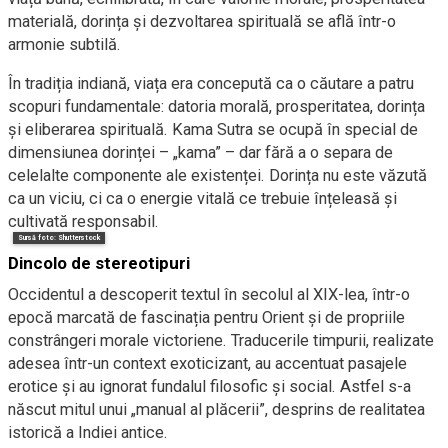
materială, dorința și dezvoltarea spirituală se află într-o
armonie subtilă.
În tradiția indiană, viața era concepută ca o căutare a patru
scopuri fundamentale: datoria morală, prosperitatea, dorința
și eliberarea spirituală. Kama Sutra se ocupă în special de
dimensiunea dorinței – „kama” – dar fără a o separa de
celelalte componente ale existenței. Dorința nu este văzută
ca un viciu, ci ca o energie vitală ce trebuie înțeleasă și
cultivată responsabil.
Sursă foto: Shutterstock
Dincolo de stereotipuri
Occidentul a descoperit textul în secolul al XIX-lea, într-o
epocă marcată de fascinația pentru Orient și de propriile
constrângeri morale victoriene. Traducerile timpurii, realizate
adesea într-un context exoticizant, au accentuat pasajele
erotice și au ignorat fundalul filosofic și social. Astfel s-a
născut mitul unui „manual al plăcerii”, desprins de realitatea
istorică a Indiei antice.