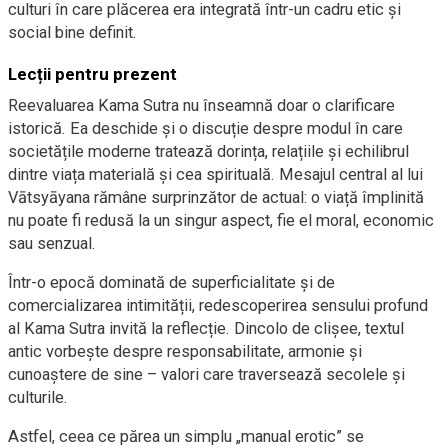
culturi în care plăcerea era integrată într-un cadru etic și
social bine definit.
Lecții pentru prezent
Reevaluarea Kama Sutra nu înseamnă doar o clarificare
istorică. Ea deschide și o discuție despre modul în care
societățile moderne tratează dorința, relațiile și echilibrul
dintre viața materială și cea spirituală. Mesajul central al lui
Vātsyāyana rămâne surprinzător de actual: o viață împlinită
nu poate fi redusă la un singur aspect, fie el moral, economic
sau senzual.
Într-o epocă dominată de superficialitate și de
comercializarea intimității, redescoperirea sensului profund
al Kama Sutra invită la reflecție. Dincolo de clișee, textul
antic vorbește despre responsabilitate, armonie și
cunoaștere de sine – valori care traversează secolele și
culturile.
Astfel, ceea ce părea un simplu „manual erotic” se