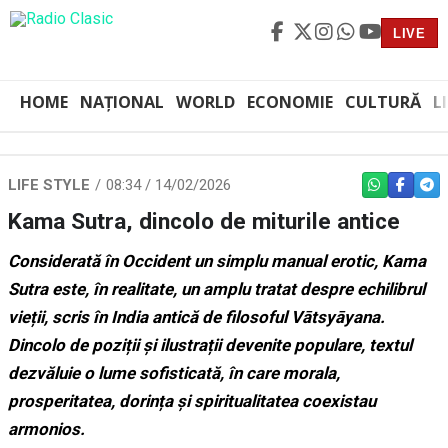
LIVE
HOME
NAȚIONAL
WORLD
ECONOMIE
CULTURĂ
L
Sursă foto: Shutterstock
LIFE STYLE
08:34 / 14/02/2026
WHATSAPP
FACEBO
TEL
Kama Sutra, dincolo de miturile antice
Considerată în Occident un simplu manual erotic, Kama
Sutra este, în realitate, un amplu tratat despre echilibrul
vieții, scris în India antică de filosoful Vātsyāyana.
Dincolo de poziții și ilustrații devenite populare, textul
dezvăluie o lume sofisticată, în care morala,
prosperitatea, dorința și spiritualitatea coexistau
armonios.