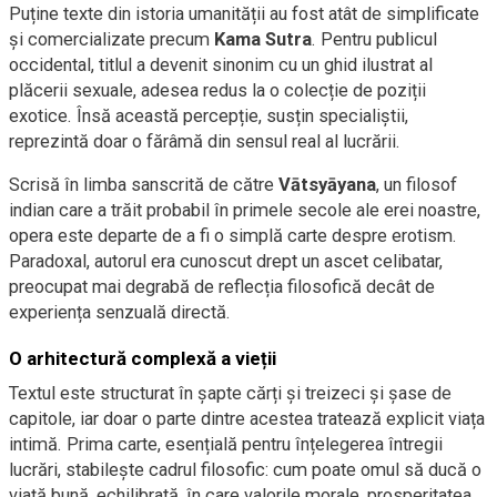
Puține texte din istoria umanității au fost atât de simplificate
și comercializate precum
Kama Sutra
. Pentru publicul
occidental, titlul a devenit sinonim cu un ghid ilustrat al
plăcerii sexuale, adesea redus la o colecție de poziții
exotice. Însă această percepție, susțin specialiștii,
reprezintă doar o fărâmă din sensul real al lucrării.
Scrisă în limba sanscrită de către
Vātsyāyana
, un filosof
indian care a trăit probabil în primele secole ale erei noastre,
opera este departe de a fi o simplă carte despre erotism.
Paradoxal, autorul era cunoscut drept un ascet celibatar,
preocupat mai degrabă de reflecția filosofică decât de
experiența senzuală directă.
O arhitectură complexă a vieții
Textul este structurat în șapte cărți și treizeci și șase de
capitole, iar doar o parte dintre acestea tratează explicit viața
intimă. Prima carte, esențială pentru înțelegerea întregii
lucrări, stabilește cadrul filosofic: cum poate omul să ducă o
viață bună, echilibrată, în care valorile morale, prosperitatea