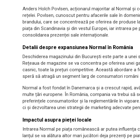
Anders Holch Povlsen, acționarul majoritar al Normal și c
rețelei. Povlsen, cunoscut pentru afacerile sale în domeniul
brandului, care se concentrează pe oferirea de produse la
piața din Scandinavia și din vestul Europei, iar intrarea p
consolidarea prezenței sale internaționale.
Detalii despre expansiunea Normal în România
Deschiderea magazinului din București este parte a unei 
Rețeaua de magazine se va concentra pe oferirea unei gam
casnic, toate la prețuri competitive. Această abordare a f
speră să atragă un segment larg de consumatori români c
Normal a fost fondat în Danemarca și a crescut rapid, av
multe țări europene. În România, compania va trebui să se a
preferințele consumatorilor și la reglementările în vigoare
ci și dezvoltarea unei strategii de marketing adecvate pent
Impactul asupra pieței locale
Intrarea Normal pe piața românească ar putea influența com
lanțul se va alătura altor mari jucători deja prezenți pe p