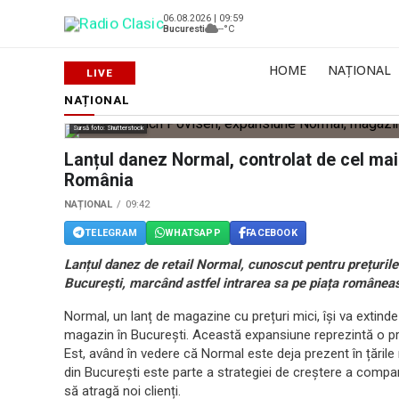
06.08.2026 | 09:59
Bucuresti
--°C
HOME
NAȚIONAL
NAȚIONAL
Sursă foto: Shutterstock
Lanțul danez Normal, controlat de cel ma
România
NAȚIONAL
09:42
TELEGRAM
WHATSAPP
FACEBOOK
Lanțul danez de retail Normal, cunoscut pentru prețuril
București, marcând astfel intrarea sa pe piața româneas
Normal, un lanț de magazine cu prețuri mici, își va extind
magazin în București. Această expansiune reprezintă o p
Est, având în vedere că Normal este deja prezent în țările
din București este parte a strategiei de creștere a compani
să atragă noi clienți.