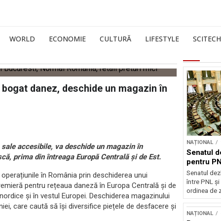
WORLD
ECONOMIE
CULTURĂ
LIFESTYLE
SCITECH
i bogat danez, deschide un magazin în
NAȚIONAL
e sale accesibile, va deschide un magazin în
Senatul d
că, prima din întreaga Europă Centrală și de Est.
pentru PN
Senatul dez
e operațiunile în România prin deschiderea unui
între PNL ș
remieră pentru rețeaua daneză în Europa Centrală și de
ordinea de z
 nordice și în vestul Europei. Deschiderea magazinului
ei, care caută să își diversifice piețele de desfacere și
NAȚIONAL