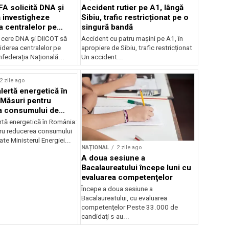
FA solicită DNA și
Accident rutier pe A1, lângă
 investigheze
Sibiu, trafic restricționat pe o
a centralelor pe
singură bandă
 cere DNA și DIICOT să
Accident cu patru mașini pe A1, în
hiderea centralelor pe
apropiere de Sibiu, trafic restricționat
federația Națională...
Un accident...
2 zile ago
lertă energetică în
Măsuri pentru
a consumului de
ate
rtă energetică în România:
ru reducerea consumului
ate Ministerul Energiei...
NAȚIONAL
2 zile ago
A doua sesiune a
Bacalaureatului începe luni cu
evaluarea competenţelor
Începe a doua sesiune a
Bacalaureatului, cu evaluarea
competenţelor Peste 33.000 de
candidaţi s-au...