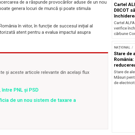
, în încercarea de a răspunde provocărilor aduse de un nou
Cartel AL
oate genera locuri de muncă și poate stimula
DIICOT să
închidere
cărbune
Cartel ALFA
mânia în viitor, în funcție de succesul inițial al
verifice înc
torizată atent pentru a evalua impactul asupra
cărbune Con
NAȚIONAL
Stare de a
România: 
reducere
electricit
Stare de ale
 și aceste articole relevante din același flux
Măsuri pent
de electricit
 între PNL și PSD
ficia de un nou sistem de taxare a