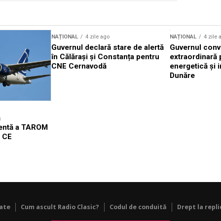
NAȚIONAL
4 zile ago
NAȚIONAL
4 zile 
Guvernul declară stare de alertă
Guvernul conv
în Călărași și Constanța pentru
extraordinară 
CNE Cernavodă
energetică și i
Dunăre
ă
gentă a TAROM
l CE
tate
Cum ascult Radio Clasic?
Codul de conduită
Drept la repli