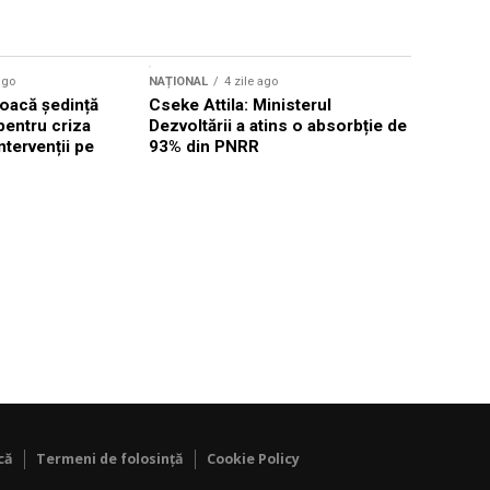
ago
NAȚIONAL
4 zile ago
NAȚIONAL
oacă ședință
Cseke Attila: Ministerul
Legea inte
pentru criza
Dezvoltării a atins o absorbție de
deputații 
ntervenții pe
93% din PNRR
săptămân
că
Termeni de folosință
Cookie Policy