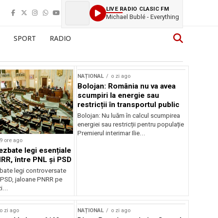
LIVE RADIO CLASIC FM
Michael Bublé - Everything
SPORT
RADIO
NAȚIONAL
o zi ago
Bolojan: România nu va avea
scumpiri la energie sau
restricții în transportul public
Bolojan: Nu luăm în calcul scumpirea
energiei sau restricții pentru populație
Premierul interimar Ilie...
9 ore ago
ezbate legi esențiale
RR, între PNL și PSD
bate legi controversate
i PSD, jaloane PNRR pe
i...
o zi ago
NAȚIONAL
o zi ago