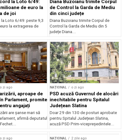
cord la Loto 6/49:
Diana Buzoianu trimite Corpul
 milioane de euro la
de Control la Garda de Mediu
a de joi
din cinci județe
 la Loto 6/49: peste 9,3
Diana Buzoianu trimite Corpul de
euro la extragerea de
Control la Garda de Mediu din 5
județe Diana...
o zi ago
NAȚIONAL
o zi ago
arizării, aproape de
PSD acuză Guvernul de alocări
în Parlament, promite
inechitabile pentru Spitalul
entru angajați
Județean Slatina
zării are șanse mari să
Doar 29 din 130 de posturi aprobate
arlament, afirmă deputatul
pentru Spitalul Județean Slatina,
Fechet...
acuză PSD Prim-vicepreședintele...
o zi ago
NAȚIONAL
2 zile ago