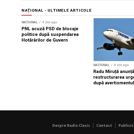
NAȚIONAL - ULTIMELE ARTICOLE
NAȚIONAL
4 zile ago
PNL acuză PSD de blocaje
politice după suspendarea
Hotărârilor de Guvern
NAȚIONAL
4 zile ago
Radu Miruță anunț
restructurarea ur
după avertismentu
Despre Radio Clasic
Contact
Publici