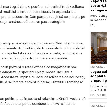
Report re
peste 9,3
el mai bogat danez, joacă un rol central în dezvoltarea
extragere
 retailului, a investit semnificativ în expansiunea
Report uriaș
 prețuri accesibile. Compania a reușit să se impună pe
milioane de 
e piața românească este un pas strategic în
joi...
strategii mai ample de expansiune a Normal în regiune.
e variate de produse, de la alimente la articole de uz
ost deja testată cu succes în alte piețe, iar compania
are caută opțiuni de cumpărare accesibile.
ând în prezent o rețea extinsă de magazine în mai
NAȚIONAL
Legea sal
dapteze la specificul pieței locale, inclusiv la
adoptare 
. Aceasta va implica nu doar deschiderea de noi locații,
creșteri p
ru a se integra eficient în peisajul retailului românesc.
Legea salari
treacă de P
PNL Mircea 
petitivitatea în sectorul retailului, având în vedere că
iață. Aceasta ar putea conduce la o diversificare a
NAȚIONAL