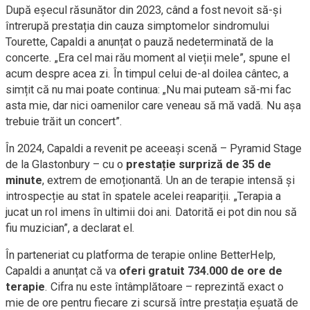
După eșecul răsunător din 2023, când a fost nevoit să-și
întrerupă prestația din cauza simptomelor sindromului
Tourette, Capaldi a anunțat o pauză nedeterminată de la
concerte. „Era cel mai rău moment al vieții mele”, spune el
acum despre acea zi. În timpul celui de-al doilea cântec, a
simțit că nu mai poate continua: „Nu mai puteam să-mi fac
asta mie, dar nici oamenilor care veneau să mă vadă. Nu așa
trebuie trăit un concert”.
În 2024, Capaldi a revenit pe aceeași scenă – Pyramid Stage
de la Glastonbury – cu o
prestație surpriză de 35 de
minute
, extrem de emoționantă. Un an de terapie intensă și
introspecție au stat în spatele acelei reapariții. „Terapia a
jucat un rol imens în ultimii doi ani. Datorită ei pot din nou să
fiu muzician”, a declarat el.
În parteneriat cu platforma de terapie online BetterHelp,
Capaldi a anunțat că va
oferi gratuit 734.000 de ore de
terapie
. Cifra nu este întâmplătoare – reprezintă exact o
mie de ore pentru fiecare zi scursă între prestația eșuată de