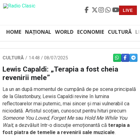
LIVE
HOME
NAȚIONAL
WORLD
ECONOMIE
CULTURĂ
L
CULTURĂ
14:48 / 08/07/2025
WHATSAPP
FACEBO
TEL
Lewis Capaldi: „Terapia a fost cheia
revenirii mele”
La un an după momentul de cumpănă de pe scena principală
de la Glastonbury, Lewis Capaldi revine în lumina
reflectoarelor mai puternic, mai sincer și mai vulnerabil ca
niciodată. Artistul scoțian, cunoscut pentru hituri precum
Someone You Loved
,
Forget Me
sau
Hold Me While You
Wait
, a dezvăluit într-o discuție emoționantă că
terapia a
fost piatra de temelie a revenirii sale muzicale
.