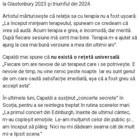
la Glastonbury 2023 și triumful din 2024.
Artistul mărturisește că relația sa cu terapia nu a fost ușoară:
„La început mințeam terapeutul, spuneam ce credeam că
vrea să audă. Acum terapia e grea, e incomodă, dar merită.
După fiecare sesiune mă simt mai bine. Terapia m-a ajutat să
ajung la cea mai bună versiune a mea din ultimii ani”.
Capaldi mai spune că
nu există o rețetă universală
:
„Fiecare om are nevoie de un terapeut care i se potrivește. E
nevoie de timp, nu vine nimic peste noapte. Iar eu sunt genul
de om care caută satisfacție imediată, așa că a fost greu să
accept asta”.
În ultimele luni, Capaldi a susținut „concerte secrete” în
Scoția, pentru a se reintegra treptat în rutina scenelor mari.
„La primul concert din Edinburgh, înainte de ultimul cântec,
m-au copleșit emoțiile. Le-am mulțumit celor din public și…
am început să plâng. Nici nu-mi dădeam seama cât de mult
mi-a lipsit scena.”