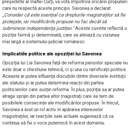
președinte al Înaltei Curți, va vota împotriva oricărei propuneri
care nu respectă aceste principii. Savonea a declarat:
„Consider că este esențial ca drepturile magistraților să fie
protejate, iar modificările propuse nu fac decât să
submineze independența justiției.”
Aceste cuvinte reflectă o
poziție fermă și determinată, care se aliniază cu viziunea
mai largă a sistemului judiciar românesc.
Implicatiile politice ale opoziției lui Savonea
Opoziția lui Lia Savonea față de reforma pensiilor speciale nu
este doar o chestiune tehnică, ci și una cu ramificații politice.
Aceasta ar putea influența discuțiile dintre diversele instituții
ale statului și ar putea determina reacții din partea
politicienilor care susțin reforma. În plus, poziția sa ar putea
atrage sprijin din partea altor magistrați care se tem de
posibilele consecințe ale modificărilor propuse. În trecut,
Savonea a avut un rol activ în apărarea intereselor
magistraților, iar reacțiile sale actuale sugerează că va
continua să fie o voce puternică în acest domeniu.