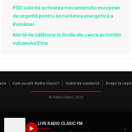
PSD solicită activarea mecanismului european
de urgență pentru securitatea energetică a
României
Alertă de călătorie în Sicilia din cauza activității
vulcanului Etna
tate
Cum ascult Radio Clasic?
Codul de conduită
Drept la repli
© Radio Clasic, 2026
LIVE RADIO CLASIC FM
↓