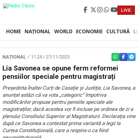
LIVE
HOME
NAȚIONAL
WORLD
ECONOMIE
CULTURĂ
L
NAȚIONAL
11:24 / 27/11/2025
WHATSAPP
FACEBO
TEL
Lia Savonea se opune ferm reformei
pensiilor speciale pentru magistrați
Președinta Înaltei Curți de Casație și Justiție, Lia Savonea, a
anunțat astăzi că va vota „categoric” împotriva
modificărilor propuse pentru pensiile speciale ale
magistraților, dacă acestea vor fi incluse pe ordinea de zi a
plenului Consiliului Superior al Magistraturii. Declarația vine
după ce Savonea a contestat prima variantă a legii la
Curtea Constituțională, care a respins-o ca fiind
neconstituțională.